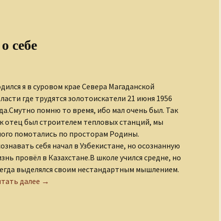
о себе
дился я в суровом крае Севера Магаданской
ласти где трудятся золотоискатели 21 июня 1956
да.Смутно помню то время, ибо мал очень был. Так
к отец был строителем тепловых станций, мы
ого помотались по просторам Родины.
ознавать себя начал в Узбекистане, но осознанную
знь провёл в Казахстане.В школе учился средне, но
егда выделялся своим нестандартным мышлением.
Геннадий Лобанов о себе
тать далее
→