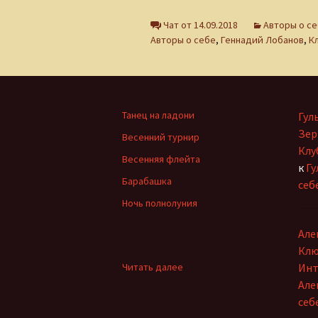
Ольга Горецкая
Чат от 14.09.2018
Авторы о с
Петр Дубинский
Авторы о себе
,
Геннадий Лобанов
,
К
Светлана Зарубина
Сергей Ланевич
Танец на ладони
Гул
Сергей Тихомиров
Зер
Весенний турнир
Клу
Весенняя флейта
София Давиташвили
к
Гу
Барабашка
себ
Тамара Знамировская
Ночь полнолуния
Татьяна Ерошенко
Але
Клю
Юлия Иванова
:
Читать далее
Инт
Геннадий
Але
Лобанов
себ
о