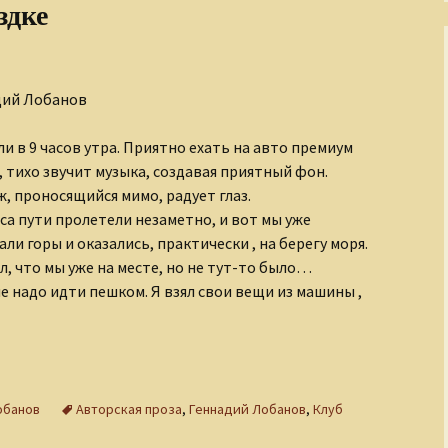
здке
дий Лобанов
и в 9 часов утра. Приятно ехать на авто премиум
, тихо звучит музыка, создавая приятный фон.
, проносящийся мимо, радует глаз.
са пути пролетели незаметно, и вот мы уже
ли горы и оказались, практически , на берегу моря.
л, что мы уже на месте, но не тут-то было…
 надо идти пешком. Я взял свои вещи из машины ,
 о поездке
обанов
Авторская проза
,
Геннадий Лобанов
,
Клуб