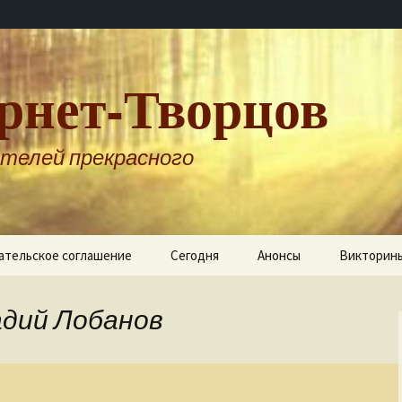
рнет-Творцов
телей прекрасного
ательское соглашение
Сегодня
Анонсы
Викторин
адий Лобанов