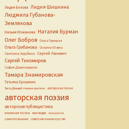
Лидия Шишкина
Лидия Белова
Людмила Губанова-
Землякова
Наталия Бурман
Назым Изжанова
Олег Бобров
Ольга Горецкая
Ольга Грибанова
Осколки ХХ века
Сергей Ланевич
Светлана Зарубина
Сергей Тихомиров
София Давиташвили
Тамара Знамировская
Татьяна Ерошенко
авторская песня
Театр Дождей глазами зрителя
авторская поэзия
авторская публицистика
книжная полка
мои видео
психология
самопознание
советское киноискусство