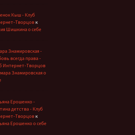
енок Кыш - Клуб
ернет-Творцов
к
ия Шишкина о себе
ара Знамировская -
овь всегда права -
б Интернет-Творцов
мара Знамировская о
е
ьяна Ерошенко -
тина детства - Клуб
ернет-Творцов
к
ьяна Ерошенко о себе