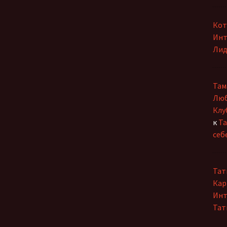
себе
Кот
Инт
Лид
Там
Люб
Клу
к
Та
себ
Тат
Кар
Инт
Тат