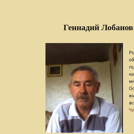
Клуб интернет-
творцов
Лидия Шишкина
Геннадий Лобанов 
Людмила Губанова-
Землякова
Ро
Ольга Грибанова
об
го
Николаюс Пузаковас
ка
мн
Наталия Бурман
Ос
Наталья Бычкова
жи
вс
Мария Горецкая
Чи
Олег Бобров