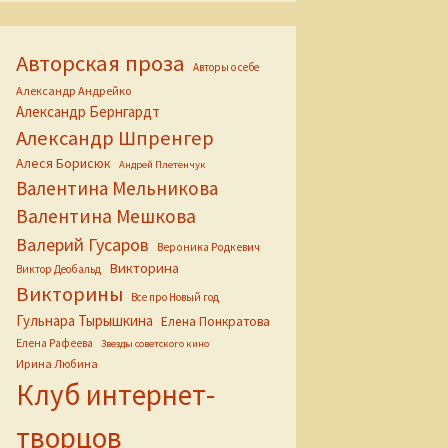
Авторская проза
Авторы о себе
Александр Андрейко
Александр Бернгардт
Александр Шпренгер
Алеся Борисюк
Андрей Плетенчук
Валентина Мельникова
Валентина Мешкова
Валерий Гусаров
Вероника Родкевич
Викторина
Виктор Деобальд
Викторины
Все про Новый год
Гульнара Тырышкина
Елена Понкратова
Елена Рафеева
Звезды советского кино
Ирина Любина
Клуб интернет-
творцов