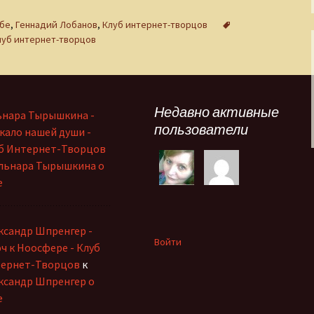
ебе
,
Геннадий Лобанов
,
Клуб интернет-творцов
луб интернет-творцов
Недавно активные
ьнара Тырышкина -
пользователи
кало нашей души -
б Интернет-Творцов
льнара Тырышкина о
е
ксандр Шпренгер -
Войти
ч к Ноосфере - Клуб
ернет-Творцов
к
ксандр Шпренгер о
е