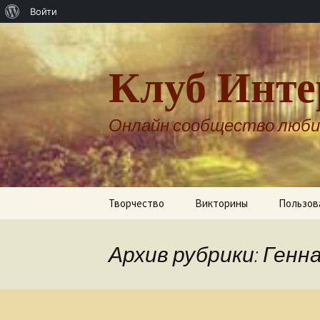
О
Войти
WordPress
Клуб Инте
Онлайн сообщество люби
Перейти
Творчество
Викторины
Пользов
к
содержимому
Авторы о себе
Архив рубрики: Генн
Александр Бернгардт
Александр Шпренгер