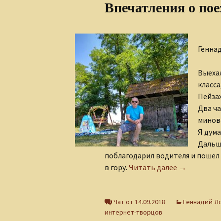
Впечатления о пое
Алеся Борисюк
Андрей Плетенчук
Генна
Валерий Гусаров
Выехал
Валентина Мельникова
класса
Пейзаж
Валентина Мешкова
Два ча
Вероника Родкевич
минова
Я дума
Виктор Деобальд
Дальше
поблагодарил водителя и пошел
Гульнара Тырышкина
Впечатления
в гору.
Читать далее
→
Елена Понкратова
Чат от 14.09.2018
Геннадий Л
Елена Рафеева
интернет-творцов