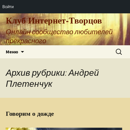
Войти
Клуб Интернет-Творцов
Онлайн сообщество любителей
прекрасного
Перейти
Найти:
Меню
к
содержимому
Архив рубрики: Андрей
Плетенчук
Говорим о дожде