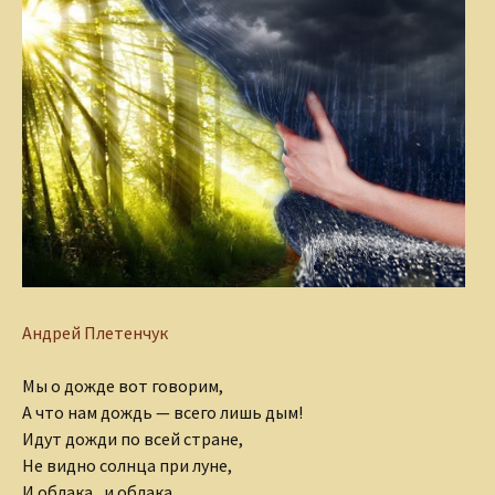
Андрей Плетенчук
Мы о дожде вот говорим,
А что нам дождь — всего лишь дым!
Идут дожди по всей стране,
Не видно солнца при луне,
И облака, и облака…