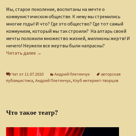
Мы, старое поколение, воспитаны на мечте о
коммунистическом обществе. К нему мы стремились
многие годы! И что? Где это общество? Где тот самый
коммунизм, который мы так строили? На алтарь своей
мечты положили множество жизней, миллионы жертв! И
ничего! Неужели все жертвы были напрасны?
Путь к Национальной Идее
Читать далее
→
Чат от 11.07.2020
Андрей Плетенчук
авторская
публицистика
,
Андрей Плетенчук
,
Клуб интернет-творцов
Что такое театр?