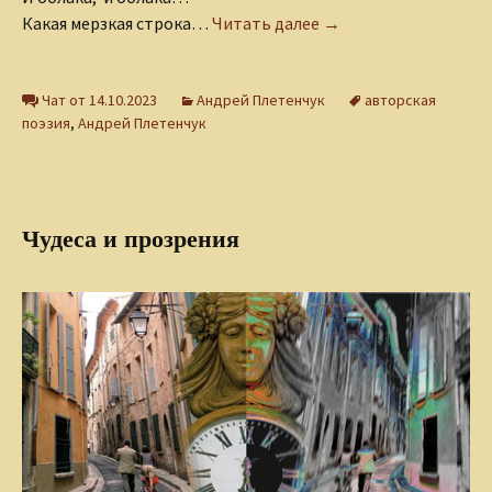
Говорим о дожде
Какая мерзкая строка…
Читать далее
→
Чат от 14.10.2023
Андрей Плетенчук
авторская
поэзия
,
Андрей Плетенчук
Чудеса и прозрения