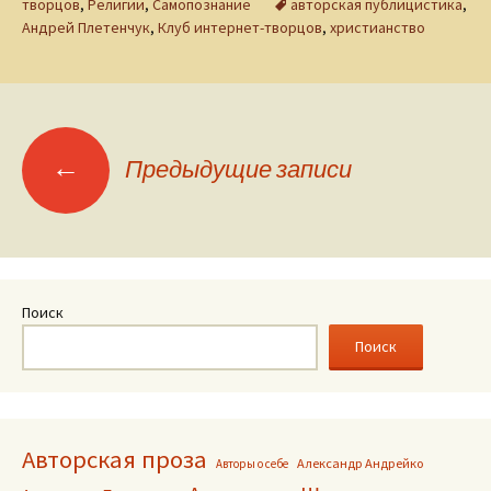
творцов
,
Религии
,
Самопознание
авторская публицистика
,
Андрей Плетенчук
,
Клуб интернет-творцов
,
христианство
Навигация
←
Предыдущие записи
по
записям
Поиск
Поиск
Авторская проза
Александр Андрейко
Авторы о себе