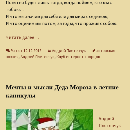
Понятно будет лишь тогда, когда поймём, кто мы с
тобою…
И что мы значим для себя или для мира с сединою,
И что оценим мы потом, за годы, что прожил с собою.
Декабрь
Читать далее
→
Чат от 12.12.2018
Андрей Плетенчук
авторская
поэзия
,
Андрей Плетенчук
,
Клуб интернет-творцов
Мечты и мысли Деда Мороза в летние
каникулы
Андрей
Плетенчук