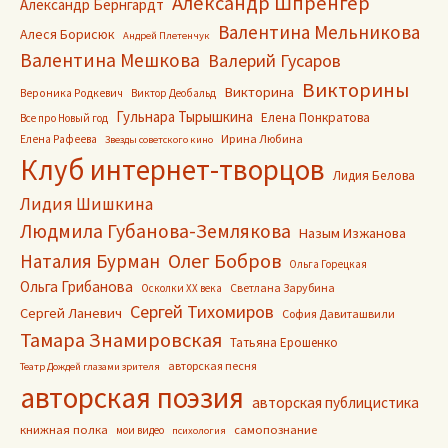
Александр Шпренгер
Александр Бернгардт
Валентина Мельникова
Алеся Борисюк
Андрей Плетенчук
Валентина Мешкова
Валерий Гусаров
Викторины
Викторина
Вероника Родкевич
Виктор Деобальд
Гульнара Тырышкина
Елена Понкратова
Все про Новый год
Ирина Любина
Елена Рафеева
Звезды советского кино
Клуб интернет-творцов
Лидия Белова
Лидия Шишкина
Людмила Губанова-Землякова
Назым Изжанова
Олег Бобров
Наталия Бурман
Ольга Горецкая
Ольга Грибанова
Светлана Зарубина
Осколки ХХ века
Сергей Тихомиров
Сергей Ланевич
София Давиташвили
Тамара Знамировская
Татьяна Ерошенко
авторская песня
Театр Дождей глазами зрителя
авторская поэзия
авторская публицистика
книжная полка
самопознание
мои видео
психология