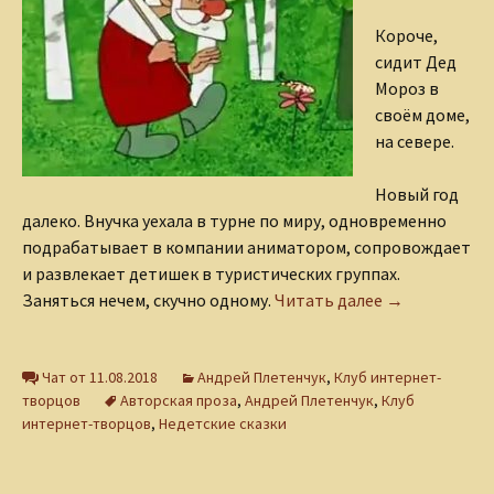
Короче,
сидит Дед
Мороз в
своём доме,
на севере.
Новый год
далеко. Внучка уехала в турне по миру, одновременно
подрабатывает в компании аниматором, сопровождает
и развлекает детишек в туристических группах.
Мечты и мысл
Заняться нечем, скучно одному.
Читать далее
→
Чат от 11.08.2018
Андрей Плетенчук
,
Клуб интернет-
творцов
Авторская проза
,
Андрей Плетенчук
,
Клуб
интернет-творцов
,
Недетские сказки