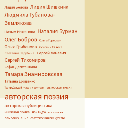
Лидия Шишкина
Лидия Белова
Людмила Губанова-
Землякова
Наталия Бурман
Назым Изжанова
Олег Бобров
Ольга Горецкая
Ольга Грибанова
Осколки ХХ века
Сергей Ланевич
Светлана Зарубина
Сергей Тихомиров
София Давиташвили
Тамара Знамировская
Татьяна Ерошенко
авторская песня
Театр Дождей глазами зрителя
авторская поэзия
авторская публицистика
книжная полка
мои видео
психология
самопознание
советское киноискусство