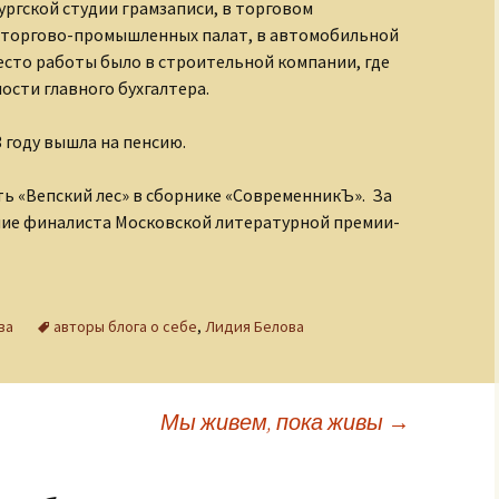
ргской студии грамзаписи, в торговом
 торгово-промышленных палат, в автомобильной
есто работы было в строительной компании, где
ости главного бухгалтера.
3 году вышла на пенсию.
ть «Вепский лес» в сборнике «СовременникЪ». За
ние финалиста Московской литературной премии-
ва
авторы блога о себе
,
Лидия Белова
Мы живем, пока живы
→