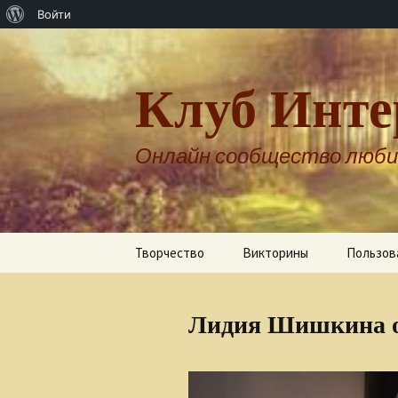
О
Войти
WordPress
Клуб Инте
Онлайн сообщество люби
Перейти
Творчество
Викторины
Пользов
к
содержимому
Авторы о себе
Лидия Шишкина о
Александр Бернгардт
Александр Шпренгер