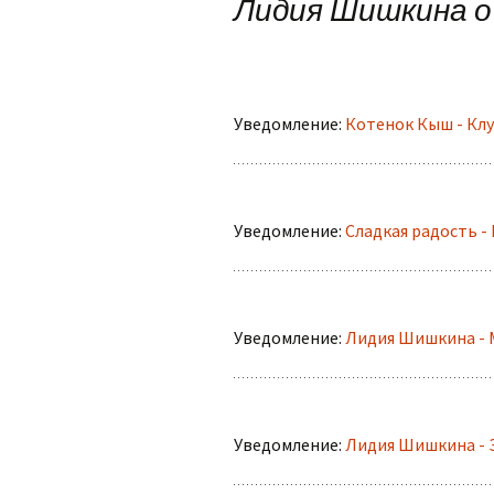
по
Лидия Шишкина о
Ольга Горецкая
записям
Петр Дубинский
Светлана Зарубина
Уведомление:
Котенок Кыш - Кл
Сергей Ланевич
Сергей Тихомиров
Уведомление:
Сладкая радость 
София Давиташвили
Тамара Знамировская
Уведомление:
Лидия Шишкина - 
Татьяна Ерошенко
Юлия Иванова
Уведомление:
Лидия Шишкина - 