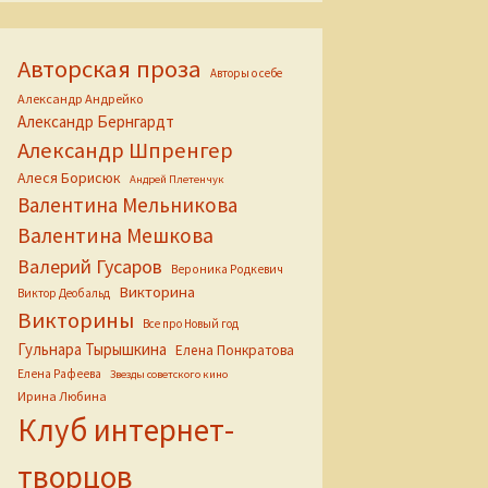
Авторская проза
Авторы о себе
Александр Андрейко
Александр Бернгардт
Александр Шпренгер
Алеся Борисюк
Андрей Плетенчук
Валентина Мельникова
Валентина Мешкова
Валерий Гусаров
Вероника Родкевич
Викторина
Виктор Деобальд
Викторины
Все про Новый год
Гульнара Тырышкина
Елена Понкратова
Елена Рафеева
Звезды советского кино
Ирина Любина
Клуб интернет-
творцов