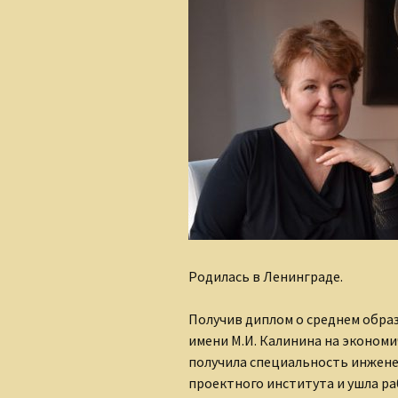
Алеся Борисюк
Андрей Плетенчук
Валерий Гусаров
Валентина Мельникова
Валентина Мешкова
Вероника Родкевич
Виктор Деобальд
Родилась в Ленинграде.
Гульнара Тырышкина
Получив диплом о среднем обра
Елена Понкратова
имени М.И. Калинина на экономи
получила специальность инженер
Елена Рафеева
проектного института и ушла ра