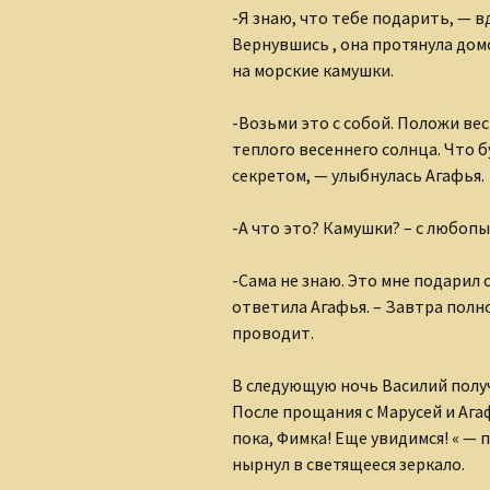
Ольга Горецкая
-Я знаю, что тебе подарить, — в
Вернувшись , она протянула дом
Петр Дубинский
на морские камушки.
Светлана Зарубина
-Возьми это с собой. Положи ве
теплого весеннего солнца. Что б
Сергей Ланевич
секретом, — улыбнулась Агафья.
Сергей Тихомиров
-А что это? Камушки? – с любоп
София Давиташвили
-Сама не знаю. Это мне подарил
Тамара Знамировская
ответила Агафья. – Завтра полн
проводит.
Татьяна Ерошенко
В следующую ночь Василий получ
Юлия Иванова
После прощания с Марусей и Агаф
пока, Фимка! Еще увидимся! « —
нырнул в светящееся зеркало.