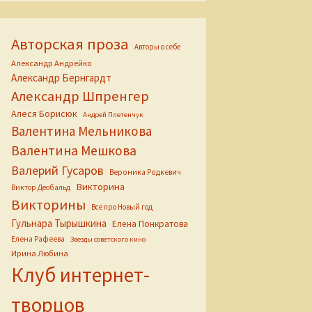
Авторская проза
Авторы о себе
Александр Андрейко
Александр Бернгардт
Александр Шпренгер
Алеся Борисюк
Андрей Плетенчук
Валентина Мельникова
Валентина Мешкова
Валерий Гусаров
Вероника Родкевич
Викторина
Виктор Деобальд
Викторины
Все про Новый год
Гульнара Тырышкина
Елена Понкратова
Елена Рафеева
Звезды советского кино
Ирина Любина
Клуб интернет-
творцов