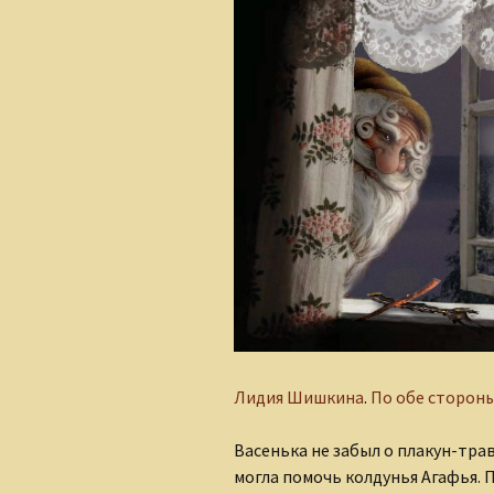
Алеся Борисюк
Андрей Плетенчук
Валерий Гусаров
Валентина Мельникова
Валентина Мешкова
Вероника Родкевич
Виктор Деобальд
Гульнара Тырышкина
Лидия Шишкина
.
По обе стороны
Елена Понкратова
Васенька не забыл о плакун-трав
Елена Рафеева
могла помочь колдунья Агафья. П