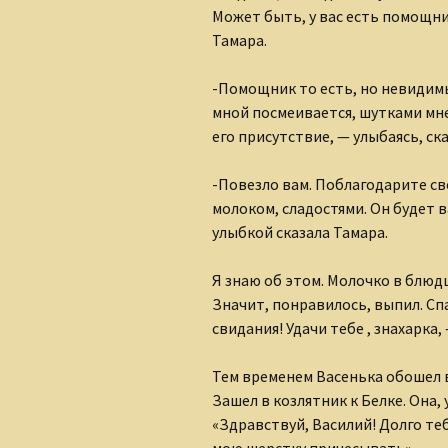
Может быть, у вас есть помощни
Тамара.
-Помощник то есть, но невидимы
мной посмеивается, шутками мне 
его присутствие, — улыбаясь, ск
-Повезло вам. Поблагодарите св
молоком, сладостями. Он будет 
улыбкой сказала Тамара.
Я знаю об этом. Молочко в блюд
Значит, понравилось, выпил. Спа
свидания! Удачи тебе , знахарка
Тем временем Васенька обошел в
Зашел в козлятник к Белке. Она,
«Здравствуй, Василий! Долго теб
мою шерстку причесывать».