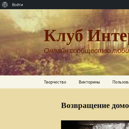
О
Войти
WordPress
Клуб Инте
Онлайн сообщество люби
Перейти
Творчество
Викторины
Пользов
к
содержимому
Авторы о себе
Возвращение дом
Александр Бернгардт
Александр Шпренгер