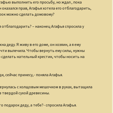
гафью выполнить его просьбу, но ждал , пока
 оказался прав, Агафья хотела его отблагодарить,
арок можно сделать домовому?
я отблагодарить? – наконец Агафья спросила у
а деду. Я живу в его доме, он хозяин, а я ему
почти вылечила. Чтобы вернуть ему силы, нужны
о сделать нательный крестик, чтобы носить на
и, сейчас принесу,- поняла Агафья.
вернулась с холщовым мешочком в руках, вытащила
з твердой сухой древесины.
то подарок деду, а тебе?- спросила Агафья.