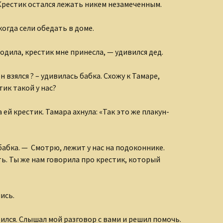
Крестик остался лежать никем незамеченным.
когда сели обедать в доме.
одила, крестик мне принесла, — удивился дед.
н взялся ? – удивилась бабка. Схожу к Тамаре,
тик такой у нас?
 ей крестик. Тамара ахнула: «Так это же плакун-
бабка. — Смотрю, лежит у нас на подоконнике.
ть. Ты же нам говорила про крестик, который
ись.
вился. Слышал мой разговор с вами и решил помочь.