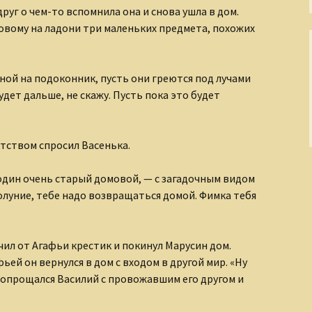
друг о чем-то вспомнила она и снова ушла в дом.
овому на ладони три маленьких предмета, похожих
сной на подоконник, пусть они греются под лучами
удет дальше, не скажу. Пусть пока это будет
ытством спросил Васенька.
 один очень старый домовой, — с загадочным видом
олуние, тебе надо возвращаться домой. Фимка тебя
ил от Агафьи крестик и покинул Марусин дом.
ьей он вернулся в дом с входом в другой мир. «Ну
 попрощался Василий с провожавшим его другом и