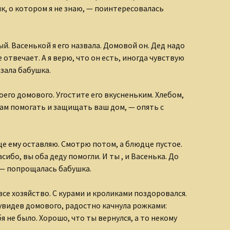
к, о котором я не знаю, — поинтересовалась
й. Васенькой я его назвала. Домовой он. Дед надо
отвечает. А я верю, что он есть, иногда чувствую
азала бабушка.
оего домового. Угостите его вкусненьким. Хлебом,
вам помогать и защищать ваш дом, — опять с
це ему оставляю. Смотрю потом, а блюдце пустое.
сибо, вы оба деду помогли. И ты , и Васенька. До
, — попрощалась бабушка.
се хозяйство. С курами и кроликами поздоровался.
 увидев домового, радостно качнула рожками:
я не было. Хорошо, что ты вернулся, а то некому