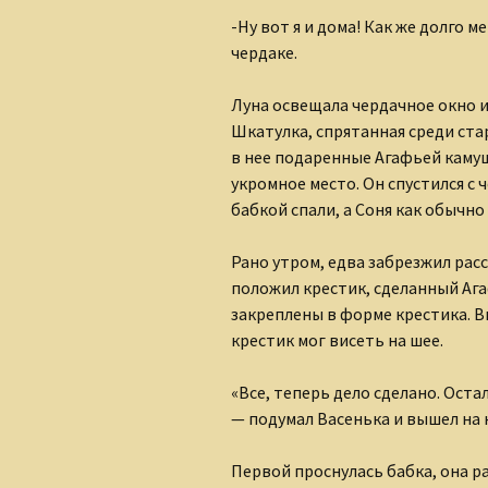
-Ну вот я и дома! Как же долго 
чердаке.
Луна освещала чердачное окно и 
Шкатулка, спрятанная среди ста
в нее подаренные Агафьей камушк
укромное место. Он спустился с ч
бабкой спали, а Соня как обычно 
Рано утром, едва забрезжил рас
положил крестик, сделанный Аг
закреплены в форме крестика. В
крестик мог висеть на шее.
«Все, теперь дело сделано. Оста
— подумал Васенька и вышел на 
Первой проснулась бабка, она р