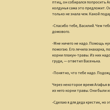
птиц, он собирался попросить А
Клуб интернет-
колдунья сама это предложит. Он
творцов
только не знала чем. Какой под
Лидия Шишкина
-Спасибо тебе, Василий. Чем теб
Людмила Губанова-
домового.
Землякова
-Мне ничего не надо. Помощь нужн
Ольга Грибанова
помогаю. Его лечила знахарка, 
корни плакун-травы. Из них над
Николаюс Пузаковас
груди, — ответил Васенька.
Наталия Бурман
-Понятно, что тебе надо. Подожд
Наталья Бычкова
Через некоторое время Агафья 
Мария Горецкая
из него корни травы. Они были и
Олег Бобров
-Сделаю я для деда крестик, но э