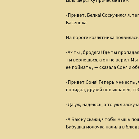
-Привет, Белка! Соскучился я, те
Васенька.
На пороге козлятника появилась
-Ах ты , бродяга! Где ты пропада
ты вернешься, а он не верил. Мы
ее поймать , — сказала Соня и об
-Привет Соня! Теперь мне есть ,
повидал, друзей новых завел, т
-Да уж, надеюсь, а то уж я заскуч
-А Баюну скажи, чтобы мышь пож
Бабушка молочка налила в блюдц