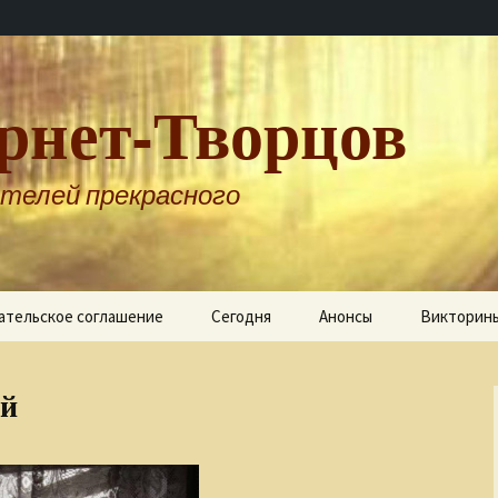
рнет-Творцов
телей прекрасного
ательское соглашение
Сегодня
Анонсы
Викторин
ой