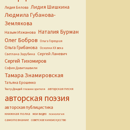
Лидия Шишкина
Лидия Белова
Людмила Губанова-
Землякова
Наталия Бурман
Назым Изжанова
Олег Бобров
Ольга Горецкая
Ольга Грибанова
Осколки ХХ века
Сергей Ланевич
Светлана Зарубина
Сергей Тихомиров
София Давиташвили
Тамара Знамировская
Татьяна Ерошенко
авторская песня
Театр Дождей глазами зрителя
авторская поэзия
авторская публицистика
книжная полка
мои видео
психология
самопознание
советское киноискусство