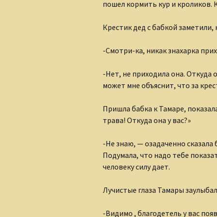
пошел кормить кур и кроликов. 
Крестик дед с бабкой заметили, 
-Смотри-ка, никак знахарка прих
-Нет, не приходила она. Откуда о
может мне объяснит, что за крес
Пришла бабка к Тамаре, показала
трава! Откуда она у вас?»
-Не знаю, — озадаченно сказала 
Подумала, что надо тебе показа
человеку силу дает.
Лучистые глаза Тамары заулыбал
-Видимо , благодетель у вас поя