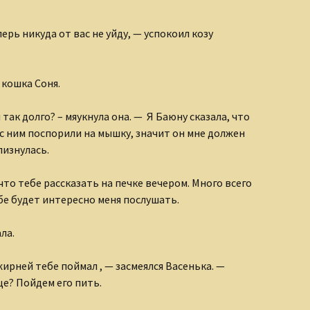
перь никуда от вас не уйду, — успокоил козу
 кошка Соня.
л так долго? – мяукнула она. — Я Баюну сказала, что
 с ним поспорили на мышку, значит он мне должен
лизнулась.
 что тебе рассказать на печке вечером. Много всего
ебе будет интересно меня послушать.
ала.
ирней тебе поймал , — засмеялся Васенька. —
е? Пойдем его пить.