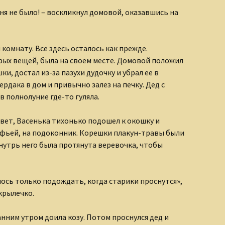
меня не было! – воскликнул домовой, оказавшись на
комнату. Все здесь осталось как прежде.
рых вещей, была на своем месте. Домовой положил
и, достал из-за пазухи дудочку и убрал ее в
ердака в дом и привычно залез на печку. Дед с
в полнолуние где-то гуляла.
свет, Васенька тихонько подошел к окошку и
афьей, на подоконник. Корешки плакун-травы были
нутрь него была протянута веревочка, чтобы
лось только подождать, когда старики проснутся»,
крылечко.
анним утром доила козу. Потом проснулся дед и