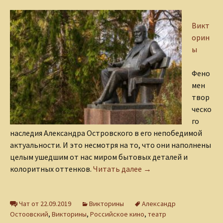
Викт
орин
ы
Фено
мен
твор
ческо
го
наследия Александра Островского в его непобедимой
актуальности. И это несмотря на то, что они наполнены
целым ушедшим от нас миром бытовых деталей и
Викторина «Экранизац
колоритных оттенков.
Читать далее
→
Чат от 22.09.2019
Викторины
Александр
Остоовский
,
Викторины
,
Российское кино
,
театр