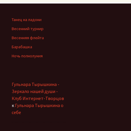
Танец на ладони
Весенний турнир
Весенняя флейта
Барабашка
Ночь полнолуния
Гульнара Тырышкина -
Зеркало нашей души -
Клуб Интернет-Творцов
к
Гульнара Тырышкина о
себе