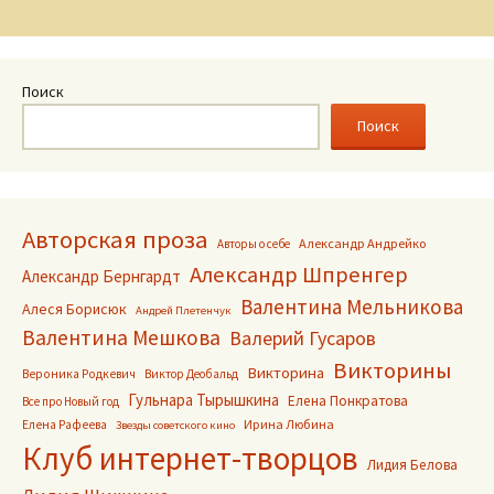
Поиск
Поиск
Авторская проза
Александр Андрейко
Авторы о себе
Александр Шпренгер
Александр Бернгардт
Валентина Мельникова
Алеся Борисюк
Андрей Плетенчук
Валентина Мешкова
Валерий Гусаров
Викторины
Викторина
Вероника Родкевич
Виктор Деобальд
Гульнара Тырышкина
Елена Понкратова
Все про Новый год
Ирина Любина
Елена Рафеева
Звезды советского кино
Клуб интернет-творцов
Лидия Белова