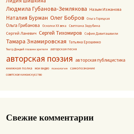
Лидия Шишкина
Людмила Губанова-Землякова
Назым Изжанова
Олег Бобров
Наталия Бурман
Ольга Горецкая
Ольга Грибанова
Светлана Зарубина
Осколки ХХ века
Сергей Тихомиров
Сергей Ланевич
София Давиташвили
Тамара Знамировская
Татьяна Ерошенко
авторская песня
Театр Дождей глазами зрителя
авторская поэзия
авторская публицистика
книжная полка
самопознание
мои видео
психология
советское киноискусство
Свежие комментарии