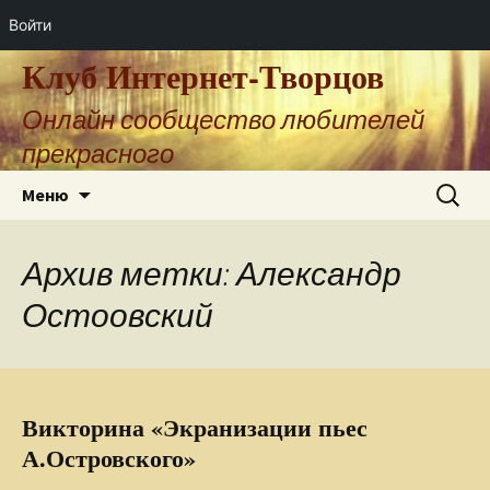
Войти
Клуб Интернет-Творцов
Онлайн сообщество любителей
прекрасного
Перейти
Найти:
Меню
к
содержимому
Архив метки: Александр
Остоовский
Викторина «Экранизации пьес
А.Островского»