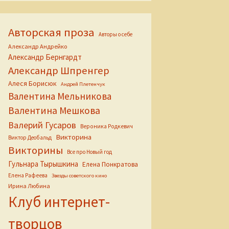
Авторская проза
Авторы о себе
Александр Андрейко
Александр Бернгардт
Александр Шпренгер
Алеся Борисюк
Андрей Плетенчук
Валентина Мельникова
Валентина Мешкова
Валерий Гусаров
Вероника Родкевич
Викторина
Виктор Деобальд
Викторины
Все про Новый год
Гульнара Тырышкина
Елена Понкратова
Елена Рафеева
Звезды советского кино
Ирина Любина
Клуб интернет-
творцов