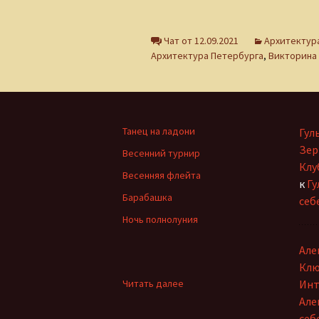
Клуб интернет-
творцов
Чат от 12.09.2021
Архитектур
Лидия Шишкина
Архитектура Петербурга
,
Викторина
Людмила Губанова-
Землякова
Ольга Грибанова
Танец на ладони
Гул
Зер
Весенний турнир
Николаюс Пузаковас
Клу
Весенняя флейта
к
Гу
Наталия Бурман
Барабашка
себ
Ночь полнолуния
Наталья Бычкова
Але
Мария Горецкая
Клю
:
Читать далее
Инт
Олег Бобров
Викторина
Але
«Кто
себ