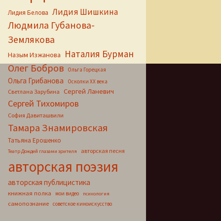
Лидия Шишкина
Лидия Белова
Людмила Губанова-
Землякова
Наталия Бурман
Назым Изжанова
Олег Бобров
Ольга Горецкая
Ольга Грибанова
Осколки ХХ века
Сергей Ланевич
Светлана Зарубина
Сергей Тихомиров
София Давиташвили
Тамара Знамировская
Татьяна Ерошенко
авторская песня
Театр Дождей глазами зрителя
авторская поэзия
авторская публицистика
книжная полка
мои видео
психология
самопознание
советское киноискусство