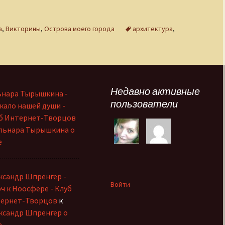
а
,
Викторины
,
Острова моего города
архитектура
,
Недавно активные
ьнара Тырышкина -
пользователи
кало нашей души -
б Интернет-Творцов
льнара Тырышкина о
е
ксандр Шпренгер -
Войти
ч к Ноосфере - Клуб
ернет-Творцов
к
ксандр Шпренгер о
е