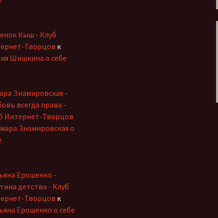
енок Кыш - Клуб
ернет-Творцов
к
ия Шишкина о себе
ара Знамировская -
овь всегда права -
б Интернет-Творцов
мара Знамировская о
е
ьяна Ерошенко -
тина детства - Клуб
ернет-Творцов
к
ьяна Ерошенко о себе