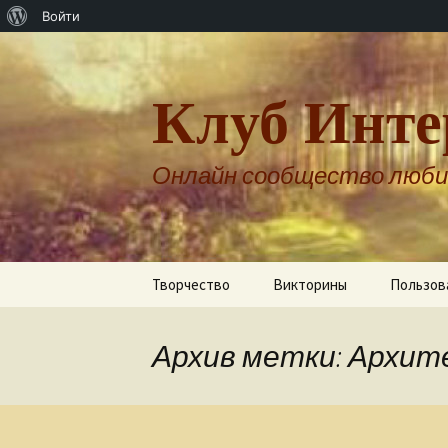
О
Войти
WordPress
Клуб Инте
Онлайн сообщество люби
Перейти
Творчество
Викторины
Пользов
к
содержимому
Авторы о себе
Архив метки: Архи
Александр Бернгардт
Александр Шпренгер