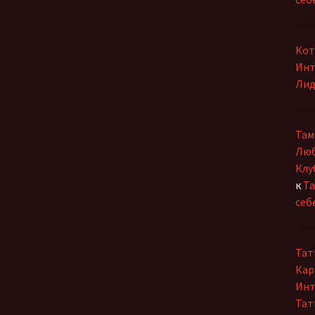
Ольга Горецкая
построил
Петербург?»
Петр Дубинский
Кот
Инт
Светлана Зарубина
Лид
Сергей Ланевич
Сергей Тихомиров
Там
Люб
София Давиташвили
Клу
к
Та
Тамара Знамировская
себ
Татьяна Ерошенко
Тат
Юлия Иванова
Кар
Инт
Тат