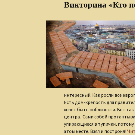
Викторина «Кто п
Алеся Борисюк
Андрей Плетенчук
Валерий Гусаров
Валентина Мельникова
Валентина Мешкова
Вероника Родкевич
Виктор Деобальд
интересный. Как росли все европ
Гульнара Тырышкина
Есть дом-крепость для правителя,
хочет быть поблизости. Вот так 
Елена Понкратова
центра. Сами собой протаптыва
упирающиеся в тупички, потому 
Елена Рафеева
этом месте. Взял и построил!
Чит