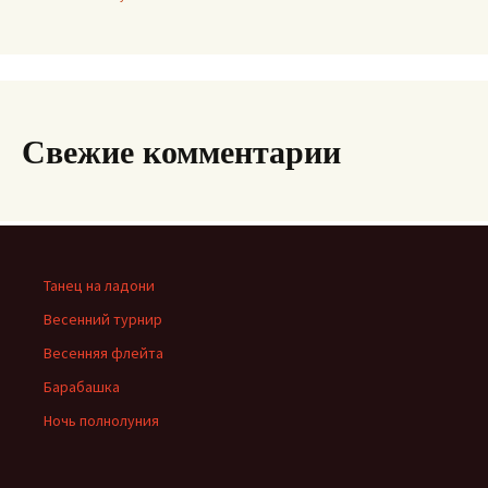
Свежие комментарии
Танец на ладони
Весенний турнир
Весенняя флейта
Барабашка
Ночь полнолуния