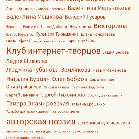
Валентина Мельникова
Алеся Борисюк
Андрей Плетенчук
Валентина Мешкова
Валерий Гусаров
Викторины
Викторина
Вероника Родкевич
Виктор Деобальд
Гульнара Тырышкина
Елена Понкратова
Все про Новый год
Ирина Любина
Елена Рафеева
Звезды советского кино
Клуб интернет-творцов
Лидия Белова
Лидия Шишкина
Людмила Губанова-Землякова
Назым Изжанова
Олег Бобров
Наталия Бурман
Ольга Горецкая
Ольга Грибанова
Светлана Зарубина
Осколки ХХ века
Сергей Тихомиров
Сергей Ланевич
София Давиташвили
Тамара Знамировская
Татьяна Ерошенко
авторская песня
Театр Дождей глазами зрителя
авторская поэзия
авторская публицистика
книжная полка
самопознание
мои видео
психология
советское киноискусство