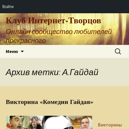
Войти
Клуб Интернет-Творцов
Онлайн сообщество любителей
прекрасного
Перейти
Найти:
Меню
к
содержимому
Архив метки: А.Гайдай
Викторина «Комедии Гайдая»
Викторины