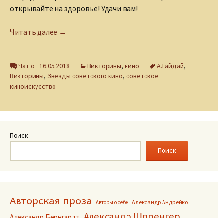
открывайте на здоровье! Удачи вам!
Викторина «Комедии Гайдая»
Читать далее
→
Чат от 16.05.2018
Викторины
,
кино
А.Гайдай
,
Викторины
,
Звезды советского кино
,
советское
киноискусство
Поиск
Поиск
Авторская проза
Александр Андрейко
Авторы о себе
Александр Шпренгер
Александр Бернгардт