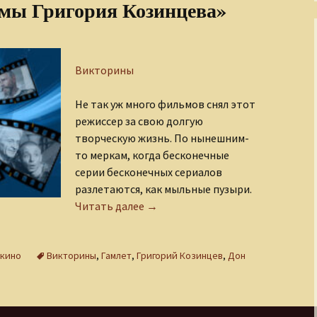
мы Григория Козинцева»
Викторины
Не так уж много фильмов снял этот
режиссер за свою долгую
творческую жизнь. По нынешним-
то меркам, когда бесконечные
серии бесконечных сериалов
разлетаются, как мыльные пузыри.
Викторина «Фильмы Григория Ко
Читать далее
→
кино
Викторины
,
Гамлет
,
Григорий Козинцев
,
Дон