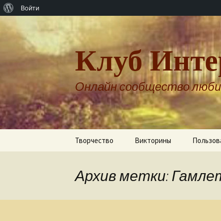
О
Войти
WordPress
Клуб Инте
Онлайн сообщество люби
Перейти
Творчество
Викторины
Пользов
к
содержимому
Авторы о себе
Архив метки: Гамле
Александр Бернгардт
Александр Шпренгер