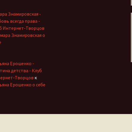
ара Знамировская -
овь всегда права -
б Интернет-Творцов
мара Знамировская о
е
ьяна Ерошенко -
тина детства - Клуб
ернет-Творцов
к
ьяна Ерошенко о себе