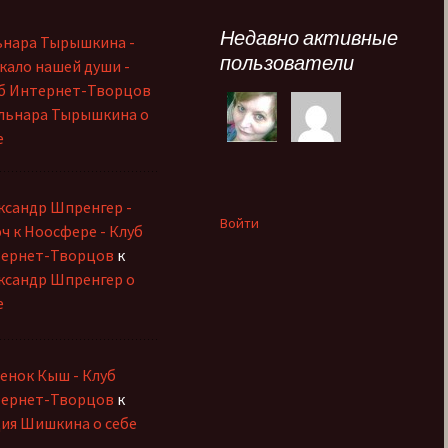
Недавно активные
ьнара Тырышкина -
пользователи
кало нашей души -
б Интернет-Творцов
льнара Тырышкина о
е
ксандр Шпренгер -
Войти
ч к Ноосфере - Клуб
ернет-Творцов
к
ксандр Шпренгер о
е
енок Кыш - Клуб
ернет-Творцов
к
ия Шишкина о себе