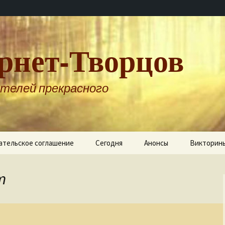
рнет-Творцов
телей прекрасного
ательское соглашение
Сегодня
Анонсы
Викторин
т