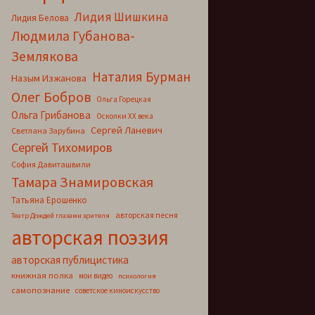
Лидия Шишкина
Лидия Белова
Людмила Губанова-
Землякова
Наталия Бурман
Назым Изжанова
Олег Бобров
Ольга Горецкая
Ольга Грибанова
Осколки ХХ века
Сергей Ланевич
Светлана Зарубина
Сергей Тихомиров
София Давиташвили
Тамара Знамировская
Татьяна Ерошенко
авторская песня
Театр Дождей глазами зрителя
авторская поэзия
авторская публицистика
книжная полка
мои видео
психология
самопознание
советское киноискусство