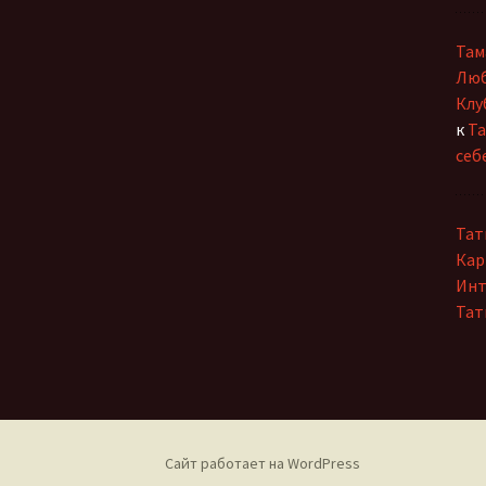
Ольга Горецкая
Там
Петр Дубинский
Люб
Клу
Светлана Зарубина
к
Та
Сергей Ланевич
себ
Сергей Тихомиров
Тат
София Давиташвили
Кар
Инт
Тамара Знамировская
Тат
Татьяна Ерошенко
Юлия Иванова
Сайт работает на WordPress