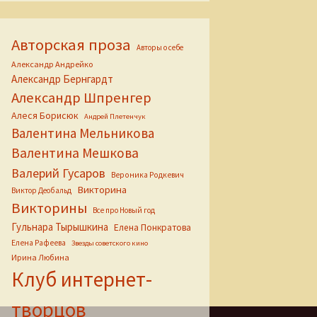
Авторская проза
Авторы о себе
Александр Андрейко
Александр Бернгардт
Александр Шпренгер
Алеся Борисюк
Андрей Плетенчук
Валентина Мельникова
Валентина Мешкова
Валерий Гусаров
Вероника Родкевич
Викторина
Виктор Деобальд
зинцева»
Викторины
Все про Новый год
Гульнара Тырышкина
Елена Понкратова
Елена Рафеева
Звезды советского кино
Ирина Любина
Клуб интернет-
творцов