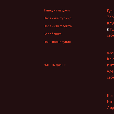
Клуб интернет-
творцов
Танец на ладони
Гул
Зер
Весенний турнир
Лидия Шишкина
Клу
Весенняя флейта
к
Гу
Людмила Губанова-
Барабашка
себ
Землякова
Ночь полнолуния
Ольга Грибанова
Але
Николаюс Пузаковас
Клю
:
Читать далее
Инт
Наталия Бурман
Викторина
Але
«Фильмы
себ
Григория
Наталья Бычкова
Козинцева»
Мария Горецкая
Кот
Инт
Олег Бобров
Лид