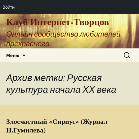
Войти
Клуб Интернет-Творцов
Онлайн сообщество любителей
прекрасного
Перейти
Найти:
Меню
к
содержимому
Архив метки: Русская
культура начала ХХ века
Злосчастный «Сириус» (Журнал
Н.Гумилева)