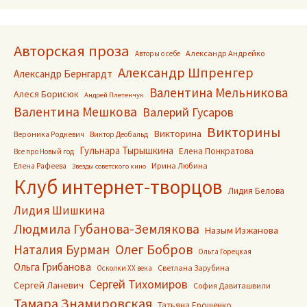
Авторская проза
Александр Андрейко
Авторы о себе
Александр Шпренгер
Александр Бернгардт
Валентина Мельникова
Алеся Борисюк
Андрей Плетенчук
Валентина Мешкова
Валерий Гусаров
Викторины
Викторина
Вероника Родкевич
Виктор Деобальд
Гульнара Тырышкина
Елена Понкратова
Все про Новый год
Ирина Любина
Елена Рафеева
Звезды советского кино
Клуб интернет-творцов
Лидия Белова
Лидия Шишкина
Людмила Губанова-Землякова
Назым Изжанова
Олег Бобров
Наталия Бурман
Ольга Горецкая
Ольга Грибанова
Светлана Зарубина
Осколки ХХ века
Сергей Тихомиров
Сергей Ланевич
София Давиташвили
Тамара Знамировская
Татьяна Ерошенко