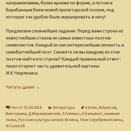
направлениями, более яркими по форме, а потом и
барабанным боем новой пролетарской поэзии, под
которую так удобно было маршировать в ногу!
Предлагаем сложнейшее задание. Перед вами строки из
известнейших стихов не самых известных поэтов-
символистов. Каждый из них интереснейшая личность и
самобытнейший поэт. Сможете ли вы каждому из этих
поэтов найти его строки? Каждый правильный ответ-
паззл откроет часть удивительной картины
М.К.Чюрлениса.
Викторина «Символисты»
Читать далее
→
Чат от 01.04.2018
Литература
А.Блок
,
В.Брюсов
,
Викторины
,
Д.Мережковский
,
З.Гиппиус
,
К.Бальмонт
,
книжная
полка
,
Русская культура начала ХХ века
,
Тени Серебряного века
,
Ф.Сологуб