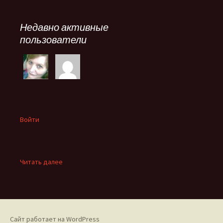
Недавно активные
пользователи
Войти
:
Читать далее
Викторина
«Знакомые
все
лица?»
Сайт работает на WordPress