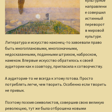
культурное
направлени
е совершил
истинный
переворот
в мировой
культуре.
Литература и искусство наконец-то завоевали право
быть многоплановыми, многозначными,
недосказанными, поданными штрихом, наброском,
намеком. Впервые искусство обратилось к своей
аудитории как к соавтору, пригласила к сотворчеству.
А аудитория-то не всегда к этому готова. Просто
потреблять легче, чем творить. Особенно если творить
не привык.
Поэтому поэзия символистов, совершив свою великую
революцию, тут же была отброшена новыми