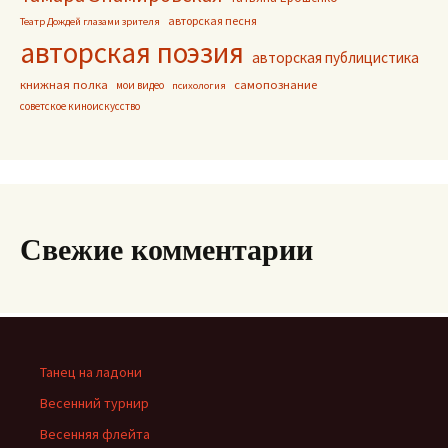
авторская песня
Театр Дождей глазами зрителя
авторская поэзия
авторская публицистика
книжная полка
самопознание
мои видео
психология
советское киноискусство
Свежие комментарии
Танец на ладони
Весенний турнир
Весенняя флейта