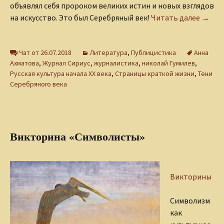
объявлял себя пророком великих истин и новых взглядов
Злосч
на искусство. Это был Серебряный век!
Читать далее
→
Чат от 26.07.2018
Литература
,
Публицистика
Анна
Ахматова
,
Журнал Сириус
,
журналистика
,
николай Гумилев
,
Русская культура начала ХХ века
,
Страницы краткой жизни
,
Тени
Серебряного века
Викторина «Символисты»
Викторины
Символизм
как