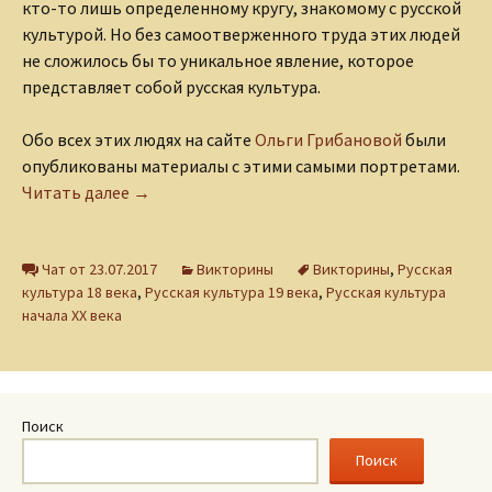
кто-то лишь определенному кругу, знакомому с русской
культурой. Но без самоотверженного труда этих людей
не сложилось бы то уникальное явление, которое
представляет собой русская культура.
Обо всех этих людях на сайте
Ольги Грибановой
были
опубликованы материалы с этими самыми портретами.
Викторина «Знакомые все лица?»
Читать далее
→
Чат от 23.07.2017
Викторины
Викторины
,
Русская
культура 18 века
,
Русская культура 19 века
,
Русская культура
начала ХХ века
Поиск
Поиск