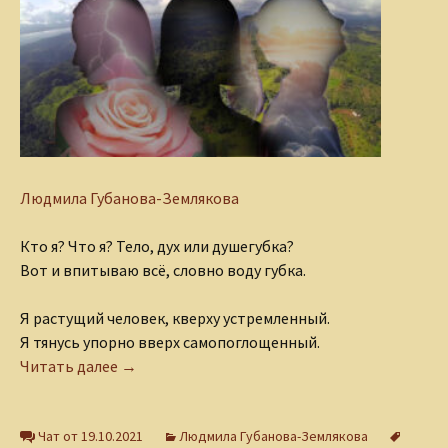
Людмила Губанова-Землякова
Кто я? Что я? Тело, дух или душегубка?
Вот и впитываю всё, словно воду губка.
Я растущий человек, кверху устремленный.
Я тянусь упорно вверх самопоглощенный.
Куда зовет душа?
Читать далее
→
Чат от 19.10.2021
Людмила Губанова-Землякова