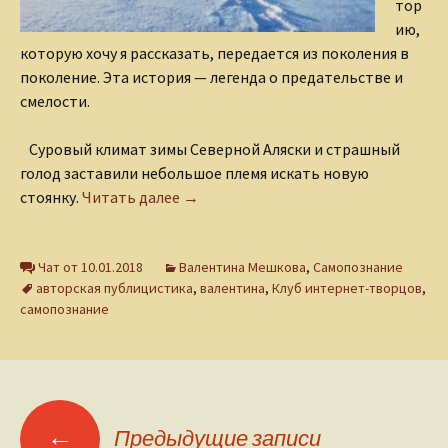
тор
ию,
которую хочу я рассказать, передается из поколения в
поколение. Эта история — легенда о предательстве и
смелости.
Суровый климат зимы Северной Аляски и страшный
голод заставили небольшое племя искать новую
Две извилины судьбы, или Как пере
стоянку.
Читать далее
→
Чат от 10.01.2018
Валентина Мешкова
,
Самопознание
авторская публицистика
,
валентина
,
Клуб интернет-творцов
,
самопознание
Навигация
←
Предыдущие записи