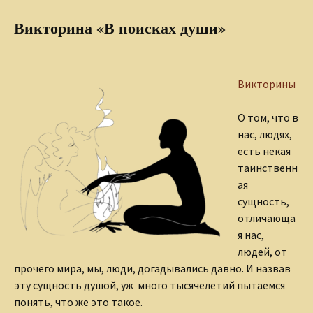
Викторина «В поисках души»
Викторины
О том, что в
нас, людях,
есть некая
таинственн
ая
сущность,
отличающа
я нас,
людей, от
прочего мира, мы, люди, догадывались давно. И назвав
эту сущность душой, уж много тысячелетий пытаемся
понять, что же это такое.