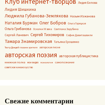
Клуб интернет-творцов
Лидия Белова
Лидия Шишкина
Людмила Губанова-Землякова
Назым Изжанова
Олег Бобров
Наталия Бурман
Ольга Горецкая
Ольга Грибанова
Светлана Зарубина
Осколки ХХ века
Сергей Тихомиров
Сергей Ланевич
София Давиташвили
Тамара Знамировская
Татьяна Ерошенко
авторская песня
Театр Дождей глазами зрителя
авторская поэзия
авторская публицистика
книжная полка
самопознание
мои видео
психология
советское киноискусство
Свежие комментарии