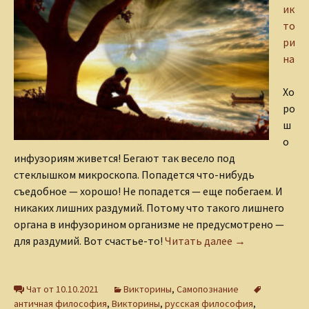
ик
то
ри
на
Хо
ро
ш
о
инфузориям живется! Бегают так весело под
стеклышком микроскопа. Попадется что-нибудь
съедобное — хорошо! Не попадется — еще побегаем. И
никаких лишних раздумий. Потому что такого лишнего
органа в инфузорином организме не предусмотрено —
Викторина «Мы
для раздумий. Вот счастье-то!
Читать далее
→
Чат от 10.10.2021
Викторины
,
Самопознание
античная философия
,
Викторины
,
русская философия
,