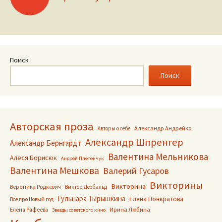
по
записям
Поиск
Поиск
Авторская проза
Александр Андрейко
Авторы о себе
Александр Шпренгер
Александр Бернгардт
Валентина Мельникова
Алеся Борисюк
Андрей Плетенчук
Валентина Мешкова
Валерий Гусаров
Викторины
Викторина
Вероника Родкевич
Виктор Деобальд
Гульнара Тырышкина
Елена Понкратова
Все про Новый год
Ирина Любина
Елена Рафеева
Звезды советского кино