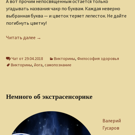
А вот прочим непосвященным остается только
угадывать названия чакр по буквам. Каждая неверно
выбранная буква — и цветок теряет лепесток. Не дайте
погибнуть цветку!
Викторина «Чакры»
Читать далее
→
Чат от 29.04.2018
Викторины
,
Философия здоровья
Викторины
,
йога
,
самопознание
Немного об экстрасенсорике
Валерий
Гусаров