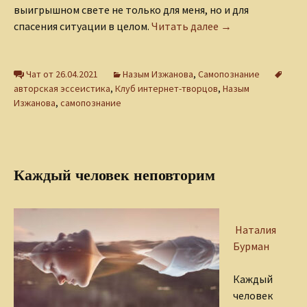
выигрышном свете не только для меня, но и для
О креативности
спасения ситуации в целом.
Читать далее
→
Чат от 26.04.2021
Назым Изжанова
,
Самопознание
авторская эссеистика
,
Клуб интернет-творцов
,
Назым
Изжанова
,
самопознание
Каждый человек неповторим
Наталия
Бурман
Каждый
человек