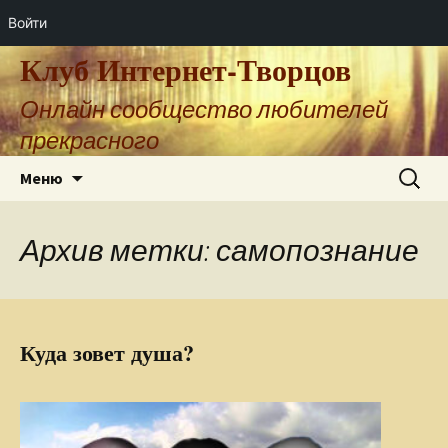
Войти
Клуб Интернет-Творцов
Онлайн сообщество любителей
прекрасного
Перейти
Найти:
Меню
к
содержимому
Архив метки: самопознание
Куда зовет душа?