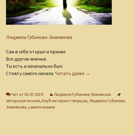
Людмила Губанова-Землякова
Сам в себе открыл и принял
Все другие мненья.
Ты есть и изначально был.
Открытие
Стоял у самого начала.
Читать далее
→
Чат от 01.07.2019
Людмила Губанова-Землякова
авторская поэзия
,
Клуб интернет-творцов
,
Людмила Губанова-
Землякова
,
самопознание