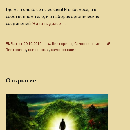
Где мы только ее не искали! И в космосе, и в
собственном теле, и в наборах органических
Викторина «В поисках души»
соединений.
Читать далее
→
Чат от 20.10.2019
Викторины
,
Самопознание
Викторины
,
психология
,
самопознание
Открытие