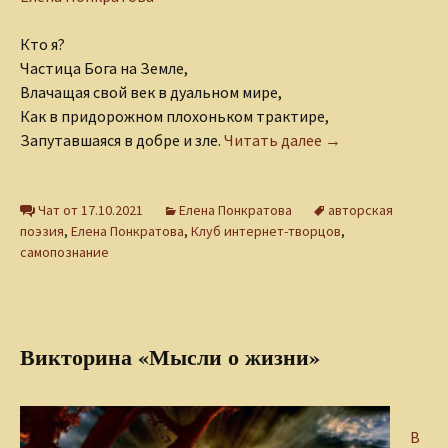
Кто я?
Частица Бога на Земле,
Влачащая свой век в дуальном мире,
Как в придорожном плохоньком трактире,
Кто я?
Запутавшаяся в добре и зле.
Читать далее
→
Чат от 17.10.2021
Елена Понкратова
авторская
поэзия
,
Елена Понкратова
,
Клуб интернет-творцов
,
самопознание
Викторина «Мысли о жизни»
В