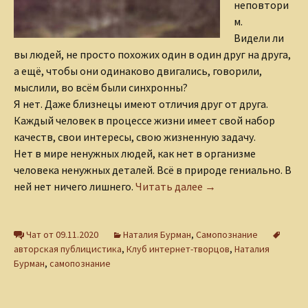
неповтори
м.
Видели ли
вы людей, не просто похожих один в один друг на друга,
а ещё, чтобы они одинаково двигались, говорили,
мыслили, во всём были синхронны?
Я нет. Даже близнецы имеют отличия друг от друга.
Каждый человек в процессе жизни имеет свой набор
качеств, свои интересы, свою жизненную задачу.
Нет в мире ненужных людей, как нет в организме
человека ненужных деталей. Всё в природе гениально. В
Каждый человек не
ней нет ничего лишнего.
Читать далее
→
Чат от 09.11.2020
Наталия Бурман
,
Самопознание
авторская публицистика
,
Клуб интернет-творцов
,
Наталия
Бурман
,
самопознание