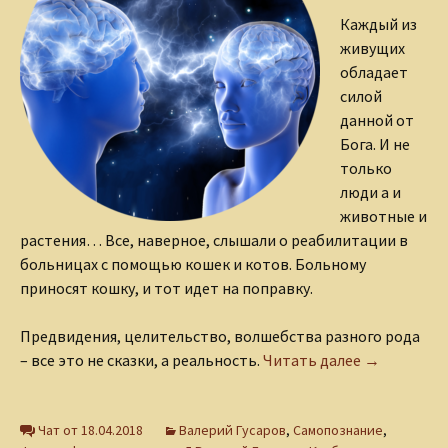
Каждый из
живущих
обладает
силой
данной от
Бога. И не
только
люди а и
животные и
растения… Все, наверное, слышали о реабилитации в
больницах с помощью кошек и котов. Больному
приносят кошку, и тот идет на поправку.
Предвидения, целительство, волшебства разного рода
Немного об
– все это не сказки, а реальность.
Читать далее
→
Чат от 18.04.2018
Валерий Гусаров
,
Самопознание
,