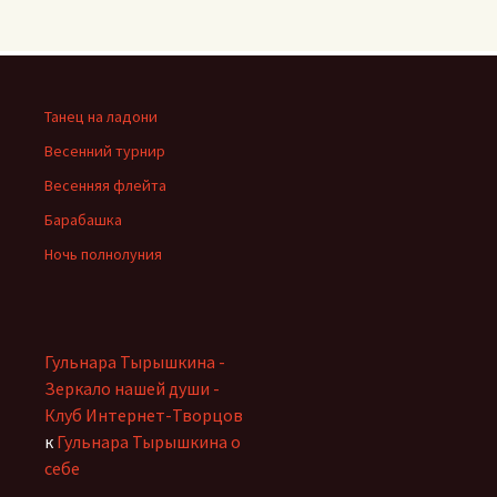
Танец на ладони
Весенний турнир
Весенняя флейта
Барабашка
Ночь полнолуния
Гульнара Тырышкина -
Зеркало нашей души -
Клуб Интернет-Творцов
к
Гульнара Тырышкина о
себе