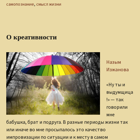
самопознание
,
смысл жизни
О креативности
Назым
Изжанова
«Ну ты и
выдумщица
!» — так
говорили
мне
бабушка, брат и подруга. В разные периоды жизни так
или иначе во мне просыпалось это качество
импровизации по ситуации и к месту в самом