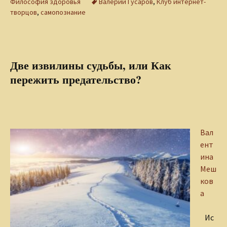
Философия здоровья
Валерий Гусаров
,
Клуб интернет-
творцов
,
самопознание
Две извилины судьбы, или Как
пережить предательство?
Вал
ент
ина
Меш
ков
а
Ис