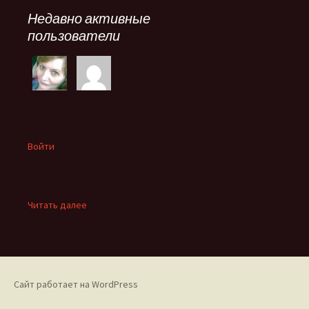
Недавно активные
пользователи
Войти
:
Читать далее
Кто
выстоял
в
большой
войне…
Сайт работает на WordPress