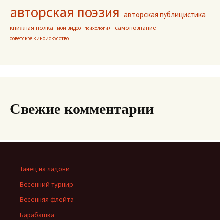
авторская поэзия
авторская публицистика
книжная полка
самопознание
мои видео
психология
советское киноискусство
Свежие комментарии
Танец на ладони
Весенний турнир
Весенняя флейта
Барабашка