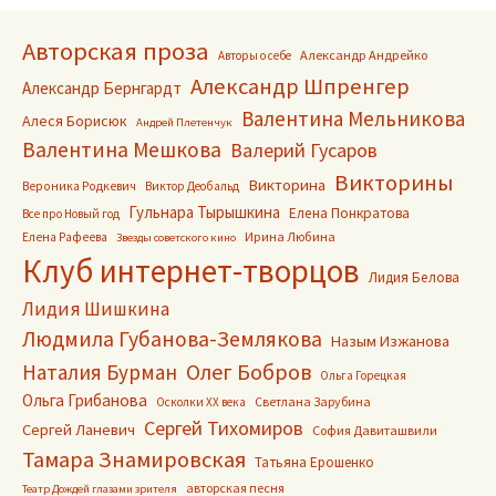
Авторская проза
Александр Андрейко
Авторы о себе
Александр Шпренгер
Александр Бернгардт
Валентина Мельникова
Алеся Борисюк
Андрей Плетенчук
Валентина Мешкова
Валерий Гусаров
Викторины
Викторина
Вероника Родкевич
Виктор Деобальд
Гульнара Тырышкина
Елена Понкратова
Все про Новый год
Ирина Любина
Елена Рафеева
Звезды советского кино
Клуб интернет-творцов
Лидия Белова
Лидия Шишкина
Людмила Губанова-Землякова
Назым Изжанова
Олег Бобров
Наталия Бурман
Ольга Горецкая
Ольга Грибанова
Светлана Зарубина
Осколки ХХ века
Сергей Тихомиров
Сергей Ланевич
София Давиташвили
Тамара Знамировская
Татьяна Ерошенко
авторская песня
Театр Дождей глазами зрителя