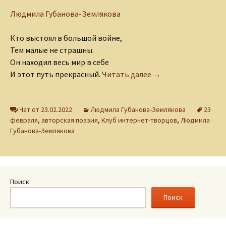
Людмила Губанова-Землякова
Кто выстоял в большой войне,
Тем малые не страшны.
Он находил весь мир в себе
Кто выстоял в бол
И этот путь прекрасный.
Читать далее
→
Чат от 23.02.2022
Людмила Губанова-Землякова
23
февраля
,
авторская поэзия
,
Клуб интернет-творцов
,
Людмила
Губанова-Землякова
Поиск
Поиск