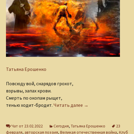
Татьяна Ерошенко
Повсюду вой, снарядов грохот,
взрывы, запах крови.
Смерть по окопам рыщет,
Солдат и Смерть
тенью ходит-бродит.
Читать далее
→
Чат от 23.02.2022
Сегодня
,
Татьяна Ерошенко
23
февраля
,
авторская поэзия
,
Великая отечественная война
,
Клуб