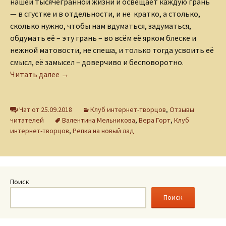
нашей тысячегранной жизни и освещает каждую грань
— в сгустке и в отдельности, и не кратко, а столько,
сколько нужно, чтобы нам вдуматься, задуматься,
обдумать её – эту грань – во всём её ярком блеске и
нежной матовости, не спеша, и только тогда усвоить её
смысл, её замысел – доверчиво и бесповоротно.
Отзыв Веры Горт на книгу Валентины Мельни
Читать далее
→
Чат от 25.09.2018
Клуб интернет-творцов
,
Отзывы
читателей
Валентина Мельникова
,
Вера Горт
,
Клуб
интернет-творцов
,
Репка на новый лад
Поиск
Поиск