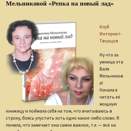
Мельниковой «Репка на новый лад»
Клуб
Интернет-
Творцов
Ну что за
умница эта
Валя
Мельников
а!
Начала я
читать её
мощную
книжицу и поймала себя на том, что вчитываюсь в
строку, боясь упустить хоть одно какое-либо слово. Я
поняла, что замечает она самое важное, т.е. — всё на