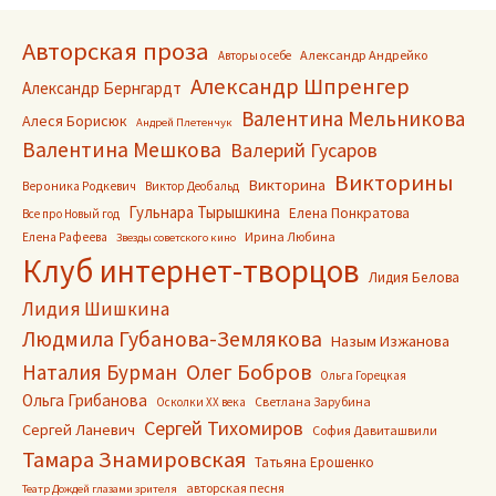
Авторская проза
Александр Андрейко
Авторы о себе
Александр Шпренгер
Александр Бернгардт
Валентина Мельникова
Алеся Борисюк
Андрей Плетенчук
Валентина Мешкова
Валерий Гусаров
Викторины
Викторина
Вероника Родкевич
Виктор Деобальд
Гульнара Тырышкина
Елена Понкратова
Все про Новый год
Ирина Любина
Елена Рафеева
Звезды советского кино
Клуб интернет-творцов
Лидия Белова
Лидия Шишкина
Людмила Губанова-Землякова
Назым Изжанова
Олег Бобров
Наталия Бурман
Ольга Горецкая
Ольга Грибанова
Светлана Зарубина
Осколки ХХ века
Сергей Тихомиров
Сергей Ланевич
София Давиташвили
Тамара Знамировская
Татьяна Ерошенко
авторская песня
Театр Дождей глазами зрителя