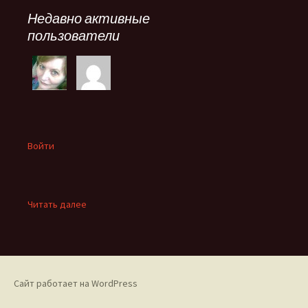
Недавно активные
пользователи
Войти
:
Читать далее
Отзыв
Веры
Горт
на
книгу
Сайт работает на WordPress
Валентины
Мельниковой