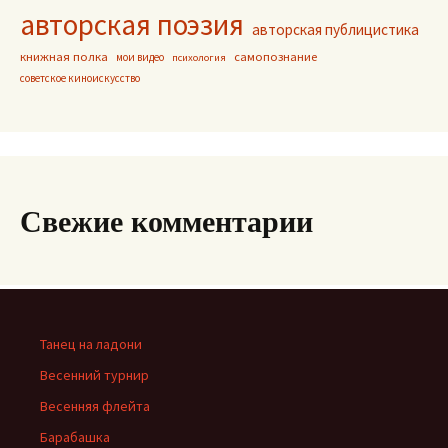
авторская поэзия
авторская публицистика
книжная полка
самопознание
мои видео
психология
советское киноискусство
Свежие комментарии
Танец на ладони
Весенний турнир
Весенняя флейта
Барабашка