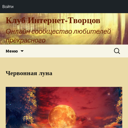
Войти
Клуб Интернет-Творцов
Онлайн сообщество любителей
прекрасного
Перейти
Найти:
Меню
к
содержимому
Червонная луна