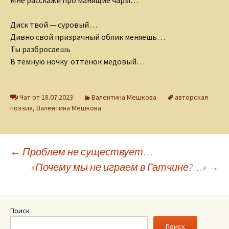
Мне расскажи про манящие чары…
Диск твой — суровый…
Дивно свой призрачный облик меняешь…
Ты разбросаешь
В тёмную ночку оттенок медовый…
Чат от 18.07.2023
Валентина Мешкова
авторская
поэзия
,
Валентина Мешкова
Навигация
←
Проблем не существует…
«Почему мы не играем в Гатчине?…»
→
по
записям
Поиск
Поиск