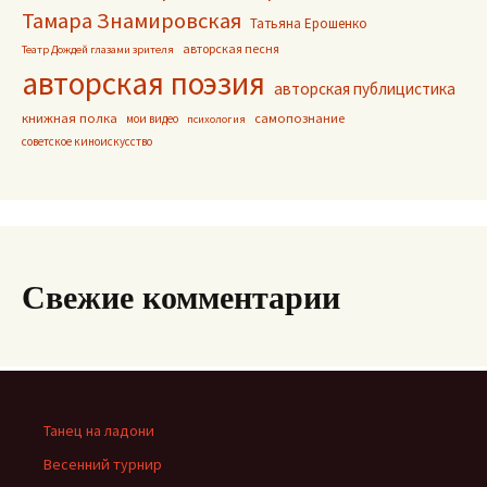
Тамара Знамировская
Татьяна Ерошенко
авторская песня
Театр Дождей глазами зрителя
авторская поэзия
авторская публицистика
книжная полка
самопознание
мои видео
психология
советское киноискусство
Свежие комментарии
Танец на ладони
Весенний турнир