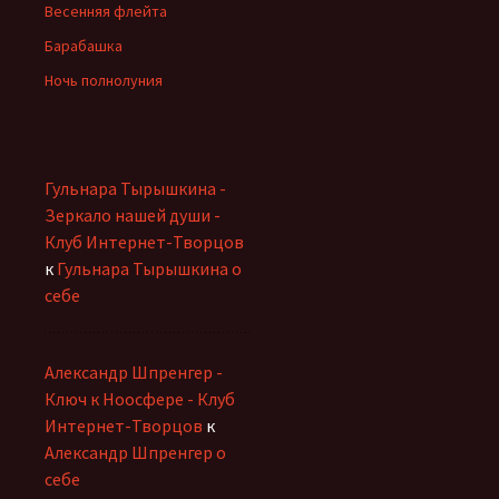
Весенняя флейта
Барабашка
Ночь полнолуния
Гульнара Тырышкина -
Зеркало нашей души -
Клуб Интернет-Творцов
к
Гульнара Тырышкина о
себе
Александр Шпренгер -
Ключ к Ноосфере - Клуб
Интернет-Творцов
к
Александр Шпренгер о
себе