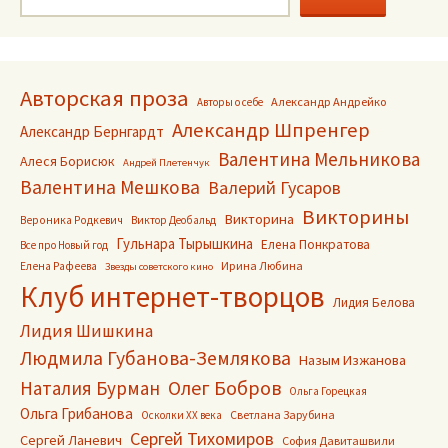
Авторская проза
Александр Андрейко
Авторы о себе
Александр Шпренгер
Александр Бернгардт
Валентина Мельникова
Алеся Борисюк
Андрей Плетенчук
Валентина Мешкова
Валерий Гусаров
Викторины
Викторина
Вероника Родкевич
Виктор Деобальд
Гульнара Тырышкина
Елена Понкратова
Все про Новый год
Ирина Любина
Елена Рафеева
Звезды советского кино
Клуб интернет-творцов
Лидия Белова
Лидия Шишкина
Людмила Губанова-Землякова
Назым Изжанова
Олег Бобров
Наталия Бурман
Ольга Горецкая
Ольга Грибанова
Светлана Зарубина
Осколки ХХ века
Сергей Тихомиров
Сергей Ланевич
София Давиташвили