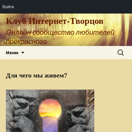
Войти
Клуб Интернет-Творцов
Онлайн сообщество любителей
прекрасного
Перейти
Найти:
Меню
к
содержимому
Для чего мы живем?