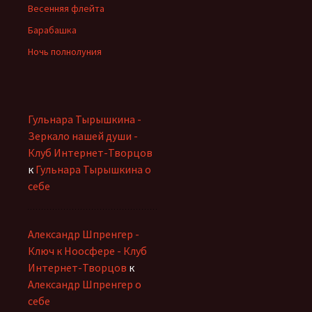
Весенняя флейта
Барабашка
Ночь полнолуния
Гульнара Тырышкина -
Зеркало нашей души -
Клуб Интернет-Творцов
к
Гульнара Тырышкина о
себе
Александр Шпренгер -
Ключ к Ноосфере - Клуб
Интернет-Творцов
к
Александр Шпренгер о
себе