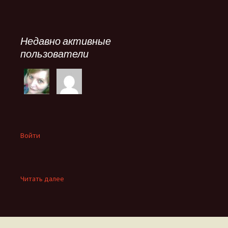
Недавно активные
пользователи
Войти
:
Читать далее
Для
чего
мы
живем?