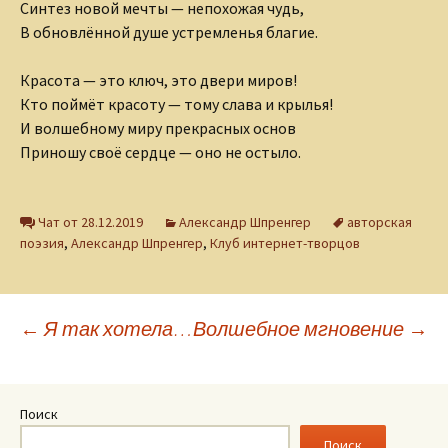
Синтез новой мечты — непохожая чудь,
В обновлённой душе устремленья благие.
Красота — это ключ, это двери миров!
Кто поймёт красоту — тому слава и крылья!
И волшебному миру прекрасных основ
Приношу своё сердце — оно не остыло.
Чат от 28.12.2019
Александр Шпренгер
авторская
поэзия
,
Александр Шпренгер
,
Клуб интернет-творцов
Навигация
←
Я так хотела…
Волшебное мгновение
→
по
Поиск
Поиск