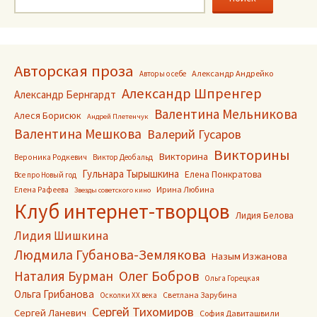
записям
Авторская проза
Александр Андрейко
Авторы о себе
Александр Шпренгер
Александр Бернгардт
Валентина Мельникова
Алеся Борисюк
Андрей Плетенчук
Валентина Мешкова
Валерий Гусаров
Викторины
Викторина
Вероника Родкевич
Виктор Деобальд
Гульнара Тырышкина
Елена Понкратова
Все про Новый год
Ирина Любина
Елена Рафеева
Звезды советского кино
Клуб интернет-творцов
Лидия Белова
Лидия Шишкина
Людмила Губанова-Землякова
Назым Изжанова
Олег Бобров
Наталия Бурман
Ольга Горецкая
Ольга Грибанова
Светлана Зарубина
Осколки ХХ века
Сергей Тихомиров
Сергей Ланевич
София Давиташвили