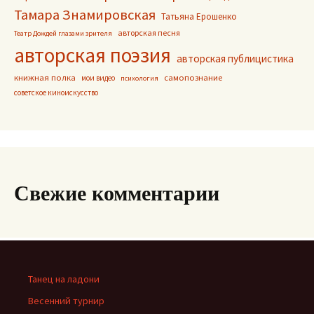
Тамара Знамировская
Татьяна Ерошенко
авторская песня
Театр Дождей глазами зрителя
авторская поэзия
авторская публицистика
книжная полка
самопознание
мои видео
психология
советское киноискусство
Свежие комментарии
Танец на ладони
Весенний турнир