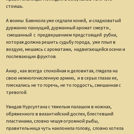
стоишь.
А воины Баянкола уже седлали коней, и сладковатый
дурманно пахнущий, дурманный аромат смерти ,
смешанный с предвкушением предстоящей рубки,
которая должна решить судьбу города, уже плыл в
воздухе, мешаясь с ароматами, надвигающейся осени и
поспевающих фруктов.
Анир , как всегда спокойная и деловитая, глядела на
свою немногочисленную армию, и в серых глазах ее,
плескались не то горечь, не то гордость, смешанная с
тревогой.
Увидав Нурсултана с тяжелым палашом в ножнах,
обряженного в византийский доспех, блестевший
пластинами, словно чешуя огромной рыбы,
правительница чуть наклонила голову, словно хотела