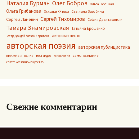
Олег Бобров
Наталия Бурман
Ольга Горецкая
Ольга Грибанова
Светлана Зарубина
Осколки ХХ века
Сергей Тихомиров
Сергей Ланевич
София Давиташвили
Тамара Знамировская
Татьяна Ерошенко
авторская песня
Театр Дождей глазами зрителя
авторская поэзия
авторская публицистика
книжная полка
самопознание
мои видео
психология
советское киноискусство
Свежие комментарии