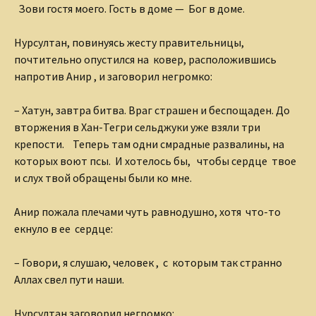
Зови гостя моего. Гость в доме — Бог в доме.
Нурсултан, повинуясь жесту правительницы,
почтительно опустился на ковер, расположившись
напротив Анир , и заговорил негромко:
– Хатун, завтра битва. Враг страшен и беспощаден. До
вторжения в Хан-Тегри сельджуки уже взяли три
крепости. Теперь там одни смрадные развалины, на
которых воют псы. И хотелось бы, чтобы сердце твое
и слух твой обращены были ко мне.
Анир пожала плечами чуть равнодушно, хотя что-то
екнуло в ее сердце:
– Говори, я слушаю, человек , с которым так странно
Аллах свел пути наши.
Нурсултан заговорил негромко: