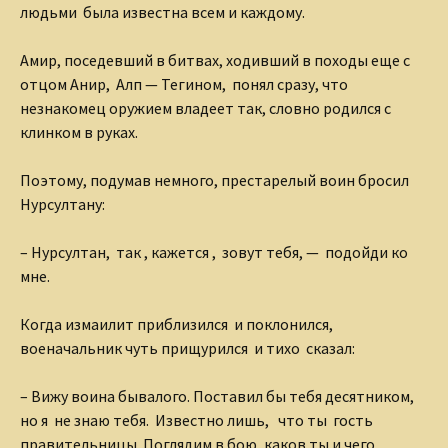
людьми была известна всем и каждому.
Амир, поседевший в битвах, ходивший в походы еще с
отцом Анир, Алп — Тегином, понял сразу, что
незнакомец оружием владеет так, словно родился с
клинком в руках.
Поэтому, подумав немного, престарелый воин бросил
Нурсултану:
– Нурсултан, так , кажется , зовут тебя, — подойди ко
мне.
Когда измаилит приблизился и поклонился,
военачальник чуть прищурился и тихо сказал:
– Вижу воина бывалого. Поставил бы тебя десятником,
но я не знаю тебя. Известно лишь, что ты гость
правительницы. Поглядим в бою, каков ты и чего