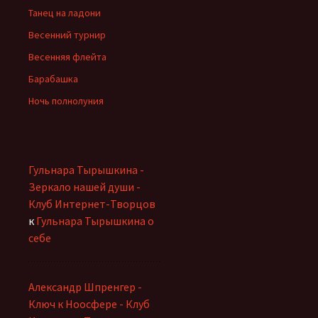
Танец на ладони
Весенний турнир
Весенняя флейта
Барабашка
Ночь полнолуния
Гульнара Тырышкина -
Зеркало нашей души -
Клуб Интернет-Творцов
к
Гульнара Тырышкина о
себе
Александр Шпренгер -
Ключ к Ноосфере - Клуб