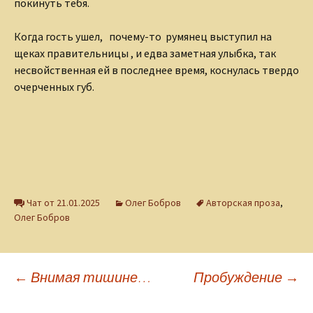
покинуть тебя.
Когда гость ушел, почему-то румянец выступил на
щеках правительницы , и едва заметная улыбка, так
несвойственная ей в последнее время, коснулась твердо
очерченных губ.
Чат от 21.01.2025
Олег Бобров
Авторская проза
,
Олег Бобров
Навигация
←
Внимая тишине…
Пробуждение
→