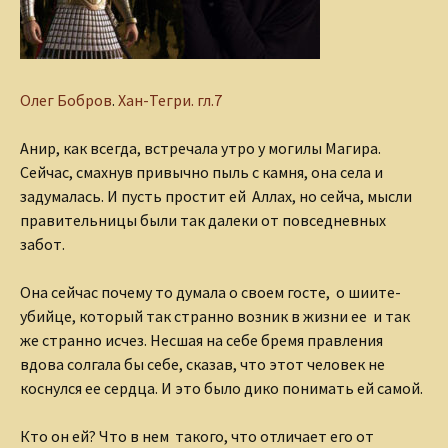
Олег Бобров
.
Хан-Тегри. гл.7
Анир, как всегда, встречала утро у могилы Магира.
Сейчас, смахнув привычно пыль с камня, она села и
задумалась. И пусть простит ей Аллах, но сейча, мысли
правительницы были так далеки от повседневных
забот.
Она сейчас почему то думала о своем госте, о шиите-
убийце, который так странно возник в жизни ее и так
же странно исчез. Несшая на себе бремя правления
вдова солгала бы себе, сказав, что этот человек не
коснулся ее сердца. И это было дико понимать ей самой.
Кто он ей? Что в нем такого, что отличает его от