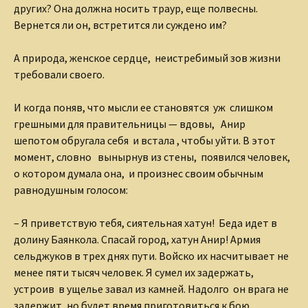
других? Она должна носить траур, еще полвесны.
Вернется ли он, встретится ли суждено им?
А природа, женское сердце, неистребимый зов жизни
требовали своего.
И когда поняв, что мысли ее становятся уж слишком
грешными для правительницы — вдовы, Анир
шепотом обругала себя и встала , чтобы уйти. В этот
момент, словно вынырнув из стены, появился человек,
о котором думала она, и произнес своим обычным
равнодушным голосом:
– Я приветствую тебя, сиятельная хатун! Беда идет в
долину Баянкола. Спасай город, хатун Анир! Армия
сельджуков в трех днях пути. Войско их насчитывает не
менее пяти тысяч человек. Я сумел их задержать,
устроив в ущелье завал из камней. Надолго он врага не
задержит, но будет время приготовиться к бою.