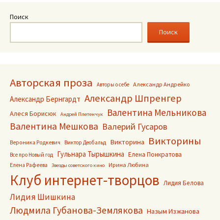
по
Поиск
записям
Поиск
Авторская проза
Александр Андрейко
Авторы о себе
Александр Шпренгер
Александр Бернгардт
Валентина Мельникова
Алеся Борисюк
Андрей Плетенчук
Валентина Мешкова
Валерий Гусаров
Викторины
Викторина
Вероника Родкевич
Виктор Деобальд
Гульнара Тырышкина
Елена Понкратова
Все про Новый год
Ирина Любина
Елена Рафеева
Звезды советского кино
Клуб интернет-творцов
Лидия Белова
Лидия Шишкина
Людмила Губанова-Землякова
Назым Изжанова