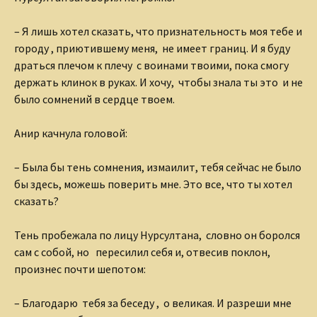
– Я лишь хотел сказать, что признательность моя тебе и
городу , приютившему меня, не имеет границ. И я буду
драться плечом к плечу с воинами твоими, пока смогу
держать клинок в руках. И хочу, чтобы знала ты это и не
было сомнений в сердце твоем.
Анир качнула головой:
– Была бы тень сомнения, измаилит, тебя сейчас не было
бы здесь, можешь поверить мне. Это все, что ты хотел
сказать?
Тень пробежала по лицу Нурсултана, словно он боролся
сам с собой, но пересилил себя и, отвесив поклон,
произнес почти шепотом:
– Благодарю тебя за беседу , о великая. И разреши мне