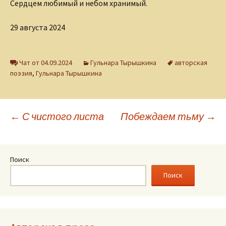
Сердцем любимый и небом хранимый.
29 августа 2024
Чат от 04.09.2024
Гульнара Тырышкина
авторская
поэзия
,
Гульнара Тырышкина
Навигация
←
С чистого листа
Побеждаем тьму
→
по
Поиск
записям
Поиск