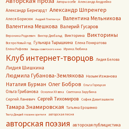
Авторская проза
Александр Андрейко
Авторы о себе
Александр Шпренгер
Александр Бернгардт
Валентина Мельникова
Алеся Борисюк
Андрей Плетенчук
Валентина Мешкова
Валерий Гусаров
Викторины
Викторина
Вероника Родкевич
Виктор Деобальд
Гульнара Тырышкина
Елена Понкратова
Все про Новый год
Ирина Любина
Елена Рафеева
Звезды советского кино
Клуб интернет-творцов
Лидия Белова
Лидия Шишкина
Людмила Губанова-Землякова
Назым Изжанова
Олег Бобров
Наталия Бурман
Ольга Горецкая
Ольга Грибанова
Светлана Зарубина
Осколки ХХ века
Сергей Тихомиров
Сергей Ланевич
София Давиташвили
Тамара Знамировская
Татьяна Ерошенко
авторская песня
Театр Дождей глазами зрителя
авторская поэзия
авторская публицистика