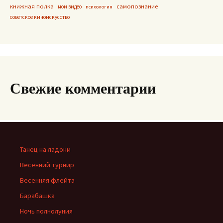
книжная полка
самопознание
мои видео
психология
советское киноискусство
Свежие комментарии
Танец на ладони
Весенний турнир
Весенняя флейта
Барабашка
Ночь полнолуния