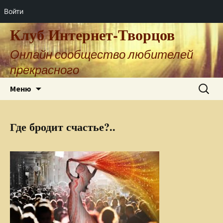
Войти
Клуб Интернет-Творцов
Онлайн сообщество любителей
прекрасного
Перейти
Найти:
Меню
к
содержимому
Где бродит счастье?..