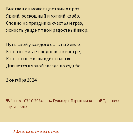
Выстлан он может цветами от роз —
Яркий, роскошный и мягкий ковёр.
Словно на празднике счастья и грёз,
Ясность увидит твой радостный взор.
Путь свой у каждого есть на Земле.
Кто-то сжигает подошвы в костре,
Кто -то по жизни идёт налегке,
Движется к яркой звезде по судьбе.
2 октября 2024
Чат от 03.10.2024
Гульнара Тырышкина
Гульнара
Тырышкина
←
Мое мгновенное