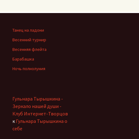
Танец на ладони
Весенний турнир
Весенняя флейта
Барабашка
Ночь полнолуния
Гульнара Тырышкина -
Зеркало нашей души -
Клуб Интернет-Творцов
к
Гульнара Тырышкина о
себе