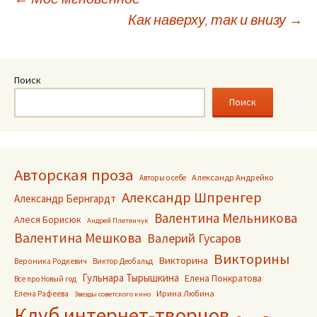
Навигация
Как наверху, так и внизу
→
по
записям
Поиск
Поиск
Авторская проза
Александр Андрейко
Авторы о себе
Александр Шпренгер
Александр Бернгардт
Валентина Мельникова
Алеся Борисюк
Андрей Плетенчук
Валентина Мешкова
Валерий Гусаров
Викторины
Викторина
Вероника Родкевич
Виктор Деобальд
Гульнара Тырышкина
Елена Понкратова
Все про Новый год
Ирина Любина
Елена Рафеева
Звезды советского кино
Клуб интернет-творцов