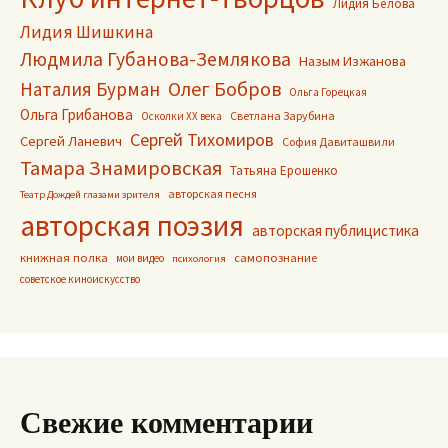
Лидия Белова
Лидия Шишкина
Людмила Губанова-Землякова
Назым Изжанова
Олег Бобров
Наталия Бурман
Ольга Горецкая
Ольга Грибанова
Светлана Зарубина
Осколки ХХ века
Сергей Тихомиров
Сергей Ланевич
София Давиташвили
Тамара Знамировская
Татьяна Ерошенко
авторская песня
Театр Дождей глазами зрителя
авторская поэзия
авторская публицистика
книжная полка
самопознание
мои видео
психология
советское киноискусство
Свежие комментарии