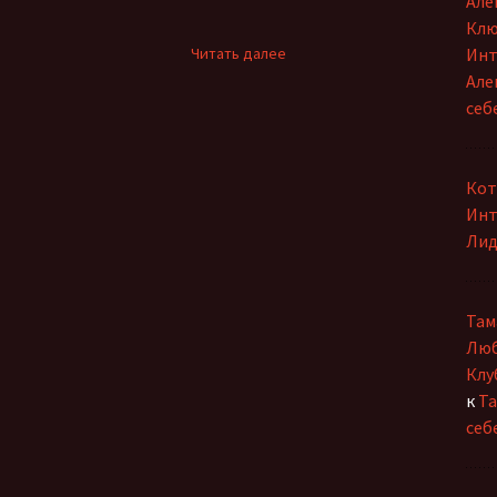
Але
Клю
:
Читать далее
Инт
Как
Але
обретаем
себ
мы
друзей?
Кот
Инт
Лид
Там
Люб
Клу
к
Та
себ