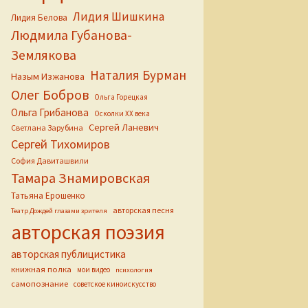
Лидия Шишкина
Лидия Белова
Людмила Губанова-
Землякова
Наталия Бурман
Назым Изжанова
Олег Бобров
Ольга Горецкая
Ольга Грибанова
Осколки ХХ века
Сергей Ланевич
Светлана Зарубина
Сергей Тихомиров
София Давиташвили
Тамара Знамировская
Татьяна Ерошенко
авторская песня
Театр Дождей глазами зрителя
авторская поэзия
авторская публицистика
книжная полка
мои видео
психология
самопознание
советское киноискусство