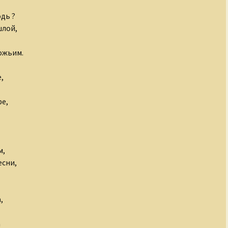
дь ?
шлой,
ожьим.
,
ре,
м,
есни,
,
а