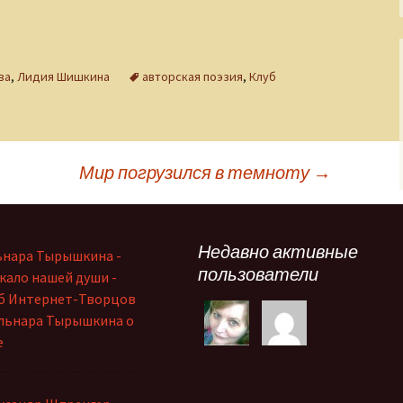
ва
,
Лидия Шишкина
авторская поэзия
,
Клуб
Мир погрузился в темноту
→
Недавно активные
ьнара Тырышкина -
пользователи
кало нашей души -
б Интернет-Творцов
льнара Тырышкина о
е