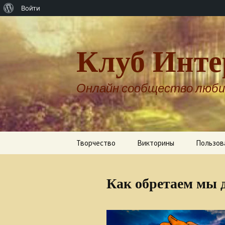
О
Войти
WordPress
Клуб Инте
Онлайн сообщество люби
Перейти
Творчество
Викторины
Пользов
к
содержимому
Авторы о себе
Как обретаем мы 
Александр Бернгардт
Александр Шпренгер