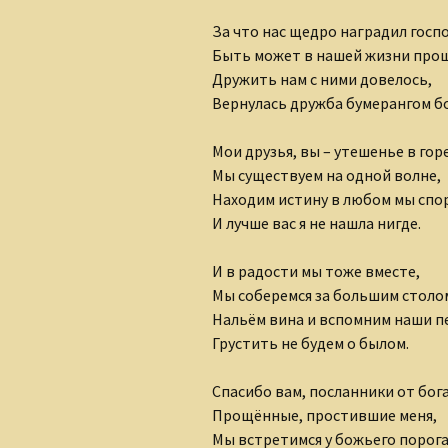
Клуб интернет-
За что нас щедро наградил госпо
творцов
Быть может в нашей жизни про
Лидия Шишкина
Дружить нам с ними довелось,
Вернулась дружба бумерангом б
Людмила Губанова-
Землякова
Мои друзья, вы – утешенье в горе
Мы существуем на одной волне,
Ольга Грибанова
Находим истину в любом мы спо
И лучше вас я не нашла нигде.
Николаюс Пузаковас
И в радости мы тоже вместе,
Наталия Бурман
Мы соберемся за большим столо
Наталья Бычкова
Нальём вина и вспомним наши п
Грустить не будем о былом.
Мария Горецкая
Спасибо вам, посланники от бога
Олег Бобров
Прощённые, простившие меня,
Мы встретимся у божьего порог