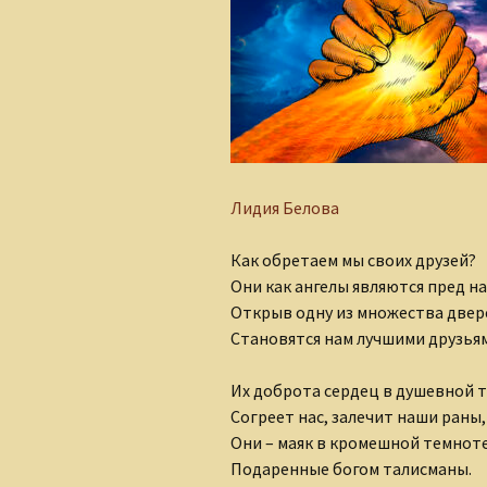
Алеся Борисюк
Андрей Плетенчук
Валерий Гусаров
Валентина Мельникова
Лидия Белова
Валентина Мешкова
Как обретаем мы своих друзей?
Вероника Родкевич
Они как ангелы являются пред н
Виктор Деобальд
Открыв одну из множества двер
Становятся нам лучшими друзья
Гульнара Тырышкина
Их доброта сердец в душевной т
Елена Понкратова
Согреет нас, залечит наши раны,
Они – маяк в кромешной темноте
Елена Рафеева
Подаренные богом талисманы.