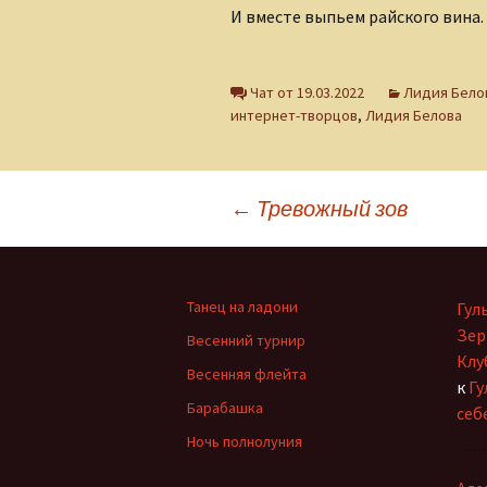
Ольга Горецкая
И вместе выпьем райского вина.
Петр Дубинский
Чат от 19.03.2022
Лидия Бело
Светлана Зарубина
интернет-творцов
,
Лидия Белова
Сергей Ланевич
Навигация
Сергей Тихомиров
←
Тревожный зов
София Давиташвили
по
Тамара Знамировская
Танец на ладони
Гул
записям
Зер
Весенний турнир
Татьяна Ерошенко
Клу
Весенняя флейта
к
Гу
Юлия Иванова
Барабашка
себ
Ночь полнолуния