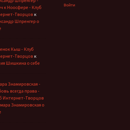
ксандр Шпренгер -
Войти
ч к Ноосфере - Клуб
ернет-Творцов
к
ксандр Шпренгер о
е
енок Кыш - Клуб
ернет-Творцов
к
ия Шишкина о себе
ара Знамировская -
овь всегда права -
б Интернет-Творцов
мара Знамировская о
е