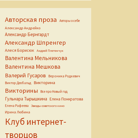
Авторская проза
Авторы о себе
Александр Андрейко
Александр Бернгардт
Александр Шпренгер
Алеся Борисюк
Андрей Плетенчук
Валентина Мельникова
Валентина Мешкова
Валерий Гусаров
Вероника Родкевич
Викторина
Виктор Деобальд
Викторины
Все про Новый год
Гульнара Тырышкина
Елена Понкратова
Елена Рафеева
Звезды советского кино
Ирина Любина
Клуб интернет-
творцов