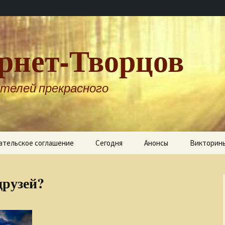
рнет-Творцов
телей прекрасного
ательское соглашение
Сегодня
Анонсы
Викторин
друзей?