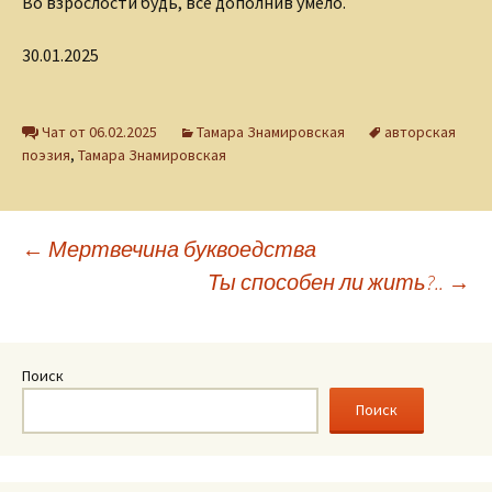
Во взрослости будь, всё дополнив умело.
30.01.2025
Чат от 06.02.2025
Тамара Знамировская
авторская
поэзия
,
Тамара Знамировская
Навигация
←
Мертвечина буквоедства
Ты способен ли жить?..
→
по
записям
Поиск
Поиск