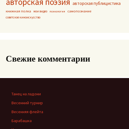
авторская поэзия
авторская публицистика
книжная полка
самопознание
мои видео
психология
советское киноискусство
Свежие комментарии
Танец на ладони
Весенний турнир
Весенняя флейта
Барабашка