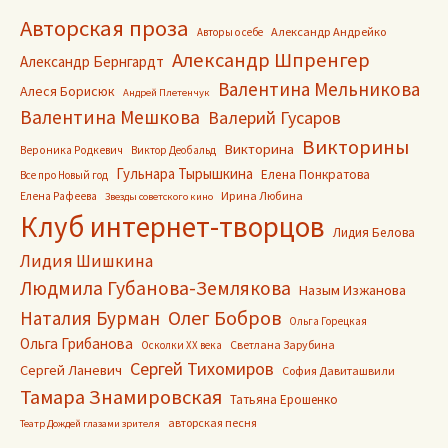
Авторская проза
Александр Андрейко
Авторы о себе
Александр Шпренгер
Александр Бернгардт
Валентина Мельникова
Алеся Борисюк
Андрей Плетенчук
Валентина Мешкова
Валерий Гусаров
Викторины
Викторина
Вероника Родкевич
Виктор Деобальд
Гульнара Тырышкина
Елена Понкратова
Все про Новый год
Ирина Любина
Елена Рафеева
Звезды советского кино
Клуб интернет-творцов
Лидия Белова
Лидия Шишкина
Людмила Губанова-Землякова
Назым Изжанова
Олег Бобров
Наталия Бурман
Ольга Горецкая
Ольга Грибанова
Светлана Зарубина
Осколки ХХ века
Сергей Тихомиров
Сергей Ланевич
София Давиташвили
Тамара Знамировская
Татьяна Ерошенко
авторская песня
Театр Дождей глазами зрителя