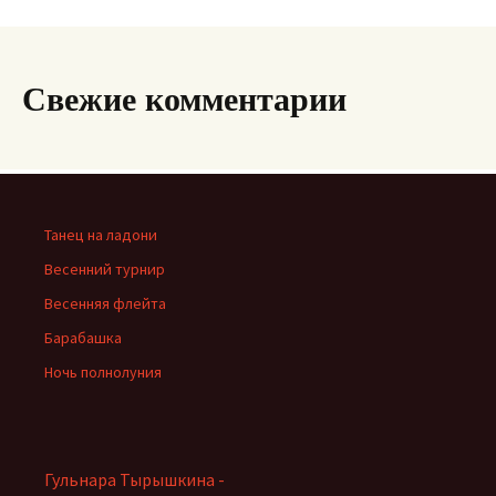
Свежие комментарии
Танец на ладони
Весенний турнир
Весенняя флейта
Барабашка
Ночь полнолуния
Гульнара Тырышкина -