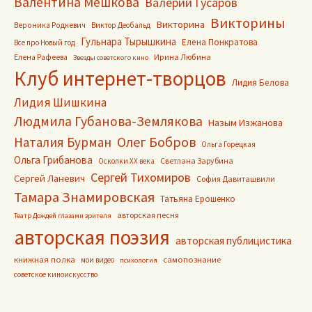
Валентина Мешкова
Валерий Гусаров
Викторины
Викторина
Вероника Родкевич
Виктор Деобальд
Гульнара Тырышкина
Елена Понкратова
Все про Новый год
Ирина Любина
Елена Рафеева
Звезды советского кино
Клуб интернет-творцов
Лидия Белова
Лидия Шишкина
Людмила Губанова-Землякова
Назым Изжанова
Олег Бобров
Наталия Бурман
Ольга Горецкая
Ольга Грибанова
Светлана Зарубина
Осколки ХХ века
Сергей Тихомиров
Сергей Ланевич
София Давиташвили
Тамара Знамировская
Татьяна Ерошенко
авторская песня
Театр Дождей глазами зрителя
авторская поэзия
авторская публицистика
книжная полка
самопознание
мои видео
психология
советское киноискусство