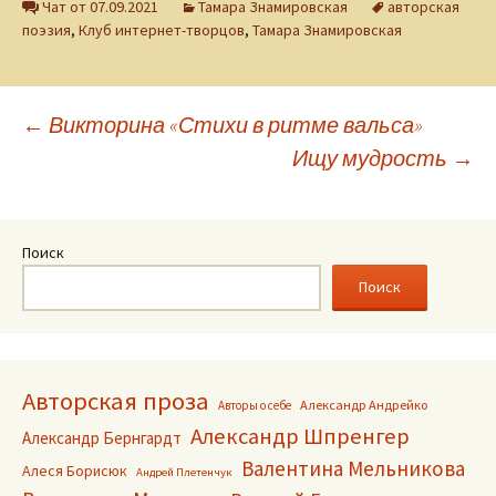
Чат от 07.09.2021
Тамара Знамировская
авторская
поэзия
,
Клуб интернет-творцов
,
Тамара Знамировская
Навигация
←
Викторина «Стихи в ритме вальса»
Ищу мудрость
→
по
записям
Поиск
Поиск
Авторская проза
Александр Андрейко
Авторы о себе
Александр Шпренгер
Александр Бернгардт
Валентина Мельникова
Алеся Борисюк
Андрей Плетенчук