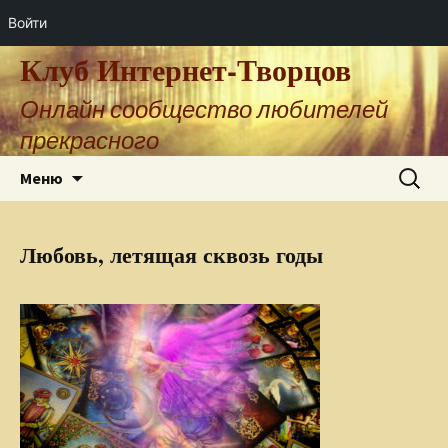
Войти
Клуб Интернет-Творцов
Онлайн сообщество любителей
прекрасного
Перейти
Найти:
Меню
к
содержимому
Любовь, летящая сквозь годы