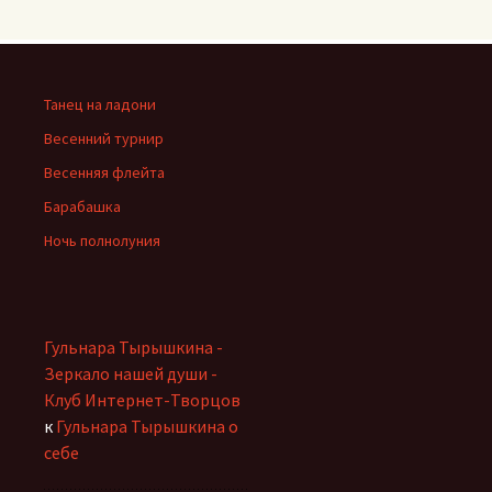
Танец на ладони
Весенний турнир
Весенняя флейта
Барабашка
Ночь полнолуния
Гульнара Тырышкина -
Зеркало нашей души -
Клуб Интернет-Творцов
к
Гульнара Тырышкина о
себе