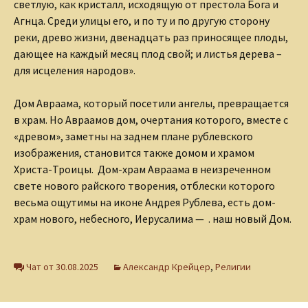
светлую, как кристалл, исходящую от престола Бога и
Агнца. Среди улицы его, и по ту и по другую сторону
реки, древо жизни, двенадцать раз приносящее плоды,
дающее на каждый месяц плод свой; и листья дерева –
для исцеления народов».
Дом Авраама, который посетили ангелы, превращается
в храм. Но Авраамов дом, очертания которого, вместе с
«древом», заметны на заднем плане рублевского
изображения, становится также домом и храмом
Христа-Троицы. Дом-храм Авраама в неизреченном
свете нового райского творения, отблески которого
весьма ощутимы на иконе Андрея Рублева, есть дом-
храм нового, небесного, Иерусалима — . наш новый Дом.
Чат от 30.08.2025
Александр Крейцер
,
Религии