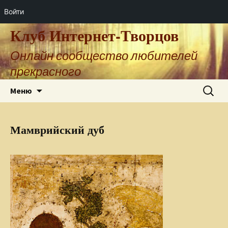
Войти
Клуб Интернет-Творцов
Онлайн сообщество любителей
прекрасного
Перейти
Найти:
Меню
к
содержимому
Мамврийский дуб