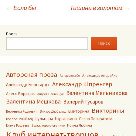
Навигация
←
Если бы…
Тишина в золотом
→
по
Поиск
записям
Поиск
Авторская проза
Александр Андрейко
Авторы о себе
Александр Шпренгер
Александр Бернгардт
Валентина Мельникова
Алеся Борисюк
Андрей Плетенчук
Валентина Мешкова
Валерий Гусаров
Викторины
Викторина
Вероника Родкевич
Виктор Деобальд
Гульнара Тырышкина
Елена Понкратова
Все про Новый год
Ирина Любина
Елена Рафеева
Звезды советского кино
Клуб интернет-творцов