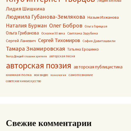
Лидия Белова
Лидия Шишкина
Людмила Губанова-Землякова
Назым Изжанова
Олег Бобров
Наталия Бурман
Ольга Горецкая
Ольга Грибанова
Светлана Зарубина
Осколки ХХ века
Сергей Тихомиров
Сергей Ланевич
София Давиташвили
Тамара Знамировская
Татьяна Ерошенко
авторская песня
Театр Дождей глазами зрителя
авторская поэзия
авторская публицистика
книжная полка
самопознание
мои видео
психология
советское киноискусство
Свежие комментарии