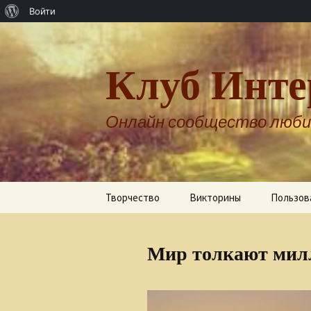
О
Войти
WordPress
Клуб Инте
Онлайн сообщество люби
Перейти
Творчество
Викторины
Пользов
к
содержимому
Авторы о себе
Мир толкают мил
Александр Бернгардт
Александр Шпренгер