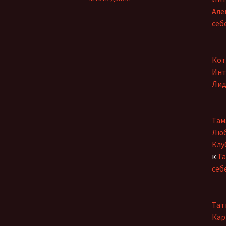
Мир
Але
толкают
себ
миллиарды
ног
Кот
Инт
Лид
Там
Люб
Клу
к
Та
себ
Тат
Кар