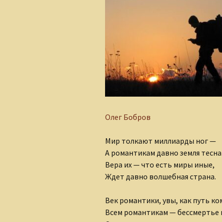
Алеся Борисюк
Андрей Плетенчук
Валерий Гусаров
Валентина Мельникова
Валентина Мешкова
Олег Бобров
Вероника Родкевич
Мир толкают миллиарды ног —
Виктор Деобальд
А романтикам давно земля тесна
Гульнара Тырышкина
Вера их — что есть миры иные,
Ждет давно волшебная страна.
Елена Понкратова
Век романтики, увы, как путь ко
Елена Рафеева
Всем романтикам — бессмертье 