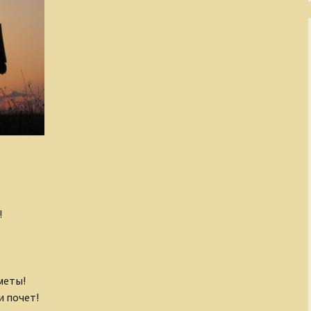
!
меты!
и почет!