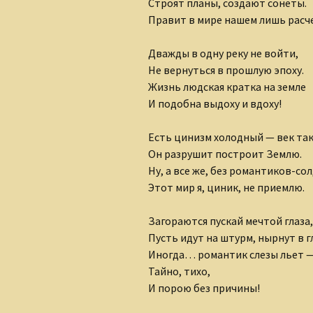
Строят планы, создают сонеты.
Клуб интернет-
Правит в мире нашем лишь расч
творцов
Дважды в одну реку не войти,
Лидия Шишкина
Не вернуться в прошлую эпоху.
Людмила Губанова-
Жизнь людская кратка на земле
Землякова
И подобна выдоху и вдоху!
Ольга Грибанова
Есть цинизм холодный — век так
Он разрушит построит Землю.
Николаюс Пузаковас
Ну, а все же, без романтиков-со
Этот мир я, циник, не приемлю.
Наталия Бурман
Загораются пускай мечтой глаза,
Наталья Бычкова
Пусть идут на штурм, нырнут в г
Мария Горецкая
Иногда… романтик слезы льет 
Тайно, тихо,
Олег Бобров
И порою без причины!