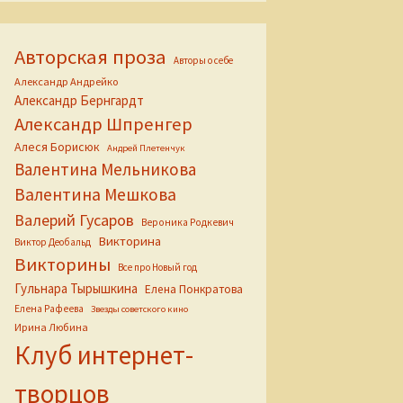
Авторская проза
Авторы о себе
Александр Андрейко
Александр Бернгардт
Александр Шпренгер
Алеся Борисюк
Андрей Плетенчук
Валентина Мельникова
Валентина Мешкова
Валерий Гусаров
Вероника Родкевич
Викторина
Виктор Деобальд
Викторины
Все про Новый год
Гульнара Тырышкина
Елена Понкратова
Елена Рафеева
Звезды советского кино
Ирина Любина
Клуб интернет-
творцов