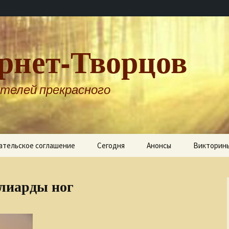
рнет-Творцов
телей прекрасного
ательское соглашение
Сегодня
Анонсы
Викторин
лиарды ног