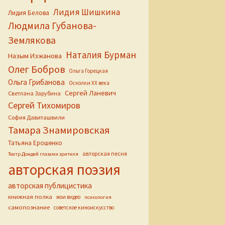
Лидия Шишкина
Лидия Белова
Людмила Губанова-
Землякова
Наталия Бурман
Назым Изжанова
Олег Бобров
Ольга Горецкая
Ольга Грибанова
Осколки ХХ века
Сергей Ланевич
Светлана Зарубина
Сергей Тихомиров
София Давиташвили
Тамара Знамировская
Татьяна Ерошенко
авторская песня
Театр Дождей глазами зрителя
авторская поэзия
авторская публицистика
книжная полка
мои видео
психология
самопознание
советское киноискусство