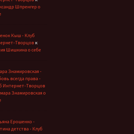
ксандр Шпренгер о
е
енок Кыш - Клуб
ернет-Творцов
к
ия Шишкина о себе
ара Знамировская -
овь всегда права -
б Интернет-Творцов
мара Знамировская о
е
ьяна Ерошенко -
тина детства - Клуб