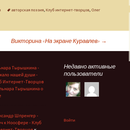
в
авторская поэзия
,
Клуб интернет-творцов
,
Олег
Викторина «На экране Куравлев»
→
Недавно активные
ьнара Тырышкина -
пользователи
кало нашей души -
б Интернет-Творцов
льнара Тырышкина о
е
ксандр Шпренгер -
Войти
ч к Ноосфере - Клуб
ернет-Творцов
к