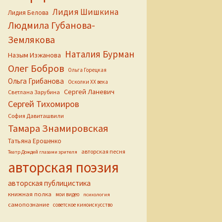
Лидия Шишкина
Лидия Белова
Людмила Губанова-
Землякова
Наталия Бурман
Назым Изжанова
Олег Бобров
Ольга Горецкая
Ольга Грибанова
Осколки ХХ века
Сергей Ланевич
Светлана Зарубина
Сергей Тихомиров
София Давиташвили
Тамара Знамировская
Татьяна Ерошенко
авторская песня
Театр Дождей глазами зрителя
авторская поэзия
авторская публицистика
книжная полка
мои видео
психология
самопознание
советское киноискусство