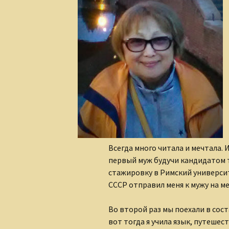
Алеся Борисюк
Андрей Плетенчук
Валерий Гусаров
Валентина Мельникова
Валентина Мешкова
Вероника Родкевич
Виктор Деобальд
Всегда много читала и мечтала. 
первый муж будучи кандидатом т
Гульнара Тырышкина
стажировку в Римский университ
СССР отправил меня к мужу на ме
Елена Понкратова
Во второй раз мы поехали в сост
Елена Рафеева
вот тогда я учила язык, путешес