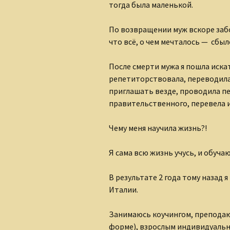
тогда была маленькой.
Клуб интернет-
творцов
По возвращении муж вскоре забол
Лидия Шишкина
что всё, о чем мечталось — сбы
Людмила Губанова-
После смерти мужа я пошла иска
Землякова
репетиторствовала, переводила 
приглашать везде, проводила пе
Ольга Грибанова
правительственного, перевела и
Николаюс Пузаковас
Чему меня научила жизнь?!
Наталия Бурман
Я сама всю жизнь учусь, и обучаю
Наталья Бычкова
В результате 2 года тому назад 
Мария Горецкая
Италии.
Олег Бобров
Занимаюсь коучингом, преподаю 
форме), взрослым индивидуально