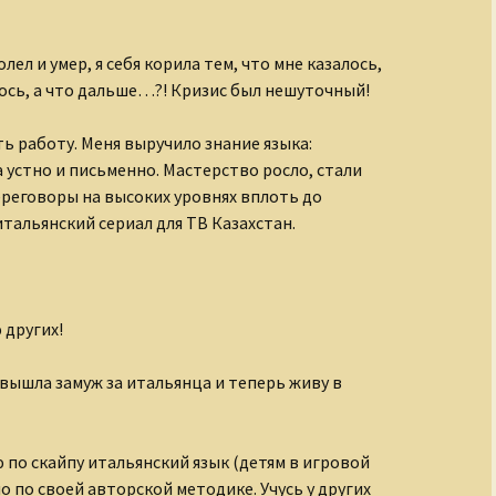
ел и умер, я себя корила тем, что мне казалось,
лось, а что дальше…?! Кризис был нешуточный!
ть работу. Меня выручило знание языка:
устно и письменно. Мастерство росло, стали
реговоры на высоких уровнях вплоть до
тальянский сериал для ТВ Казахстан.
 других!
я вышла замуж за итальянца и теперь живу в
по скайпу итальянский язык (детям в игровой
 по своей авторской методике. Учусь у других