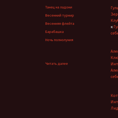
Танец на ладони
Гул
Зер
Весенний турнир
Клу
Весенняя флейта
к
Гу
Барабашка
себ
Ночь полнолуния
Але
Клю
:
Читать далее
Инт
Назым
Але
Изжанова
себ
о
себе
Кот
Инт
Лид