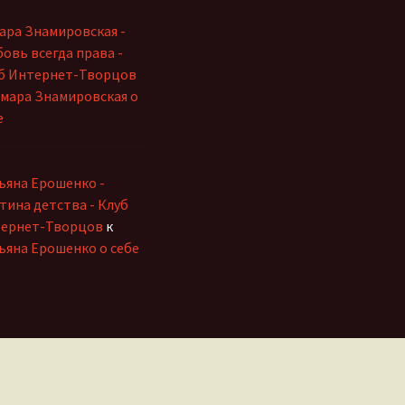
ара Знамировская -
овь всегда права -
б Интернет-Творцов
мара Знамировская о
е
ьяна Ерошенко -
тина детства - Клуб
ернет-Творцов
к
ьяна Ерошенко о себе