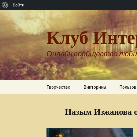
О
Войти
WordPress
Клуб Инте
Онлайн сообщество люби
Перейти
Творчество
Викторины
Пользов
к
содержимому
Авторы о себе
Назым Изжанова о
Александр Бернгардт
Александр Шпренгер