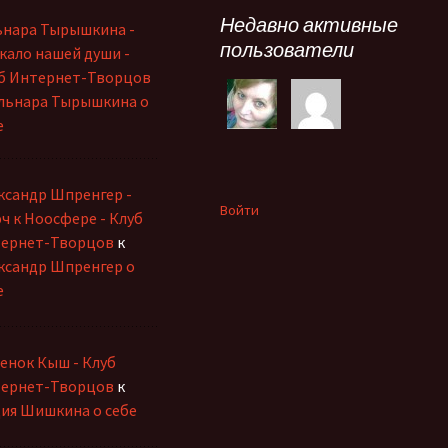
Недавно активные
ьнара Тырышкина -
пользователи
кало нашей души -
б Интернет-Творцов
льнара Тырышкина о
е
ксандр Шпренгер -
Войти
ч к Ноосфере - Клуб
ернет-Творцов
к
ксандр Шпренгер о
е
енок Кыш - Клуб
ернет-Творцов
к
ия Шишкина о себе