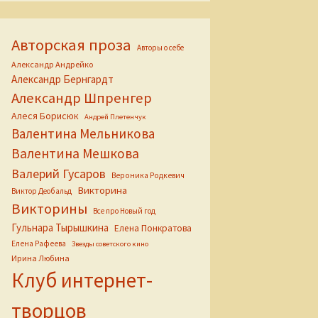
Авторская проза
Авторы о себе
Александр Андрейко
Александр Бернгардт
Александр Шпренгер
Алеся Борисюк
Андрей Плетенчук
Валентина Мельникова
Валентина Мешкова
Валерий Гусаров
Вероника Родкевич
Викторина
Виктор Деобальд
Викторины
Все про Новый год
Гульнара Тырышкина
Елена Понкратова
Елена Рафеева
Звезды советского кино
Ирина Любина
Клуб интернет-
творцов