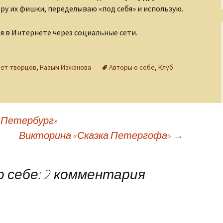
ру их фишки, переделываю «под себя» и использую.
я в Интернете через социальные сети.
нет-творцов
,
Назым Изжанова
Авторы о себе
,
Клуб
 Петербург»
Викторина «Сказка Петергофа»
→
о себе
: 2 комментария