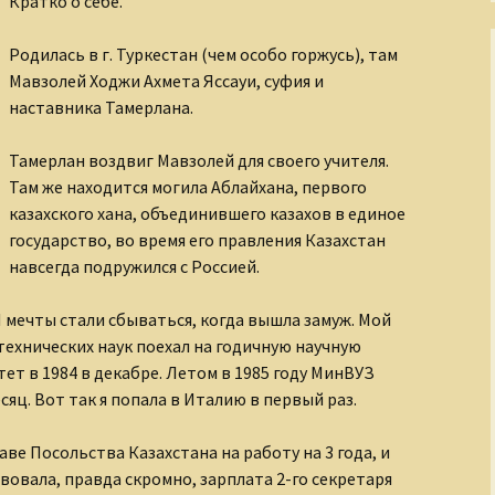
Кратко о себе.
Родилась в г. Туркестан (чем особо горжусь), там
Мавзолей Ходжи Ахмета Яссауи, суфия и
наставника Тамерлана.
Тамерлан воздвиг Мавзолей для своего учителя.
Там же находится могила Аблайхана, первого
казахского хана, объединившего казахов в единое
государство, во время его правления Казахстан
навсегда подружился с Россией.
И мечты стали сбываться, когда вышла замуж. Мой
ехнических наук поехал на годичную научную
ет в 1984 в декабре. Летом в 1985 году МинВУЗ
сяц. Вот так я попала в Италию в первый раз.
аве Посольства Казахстана на работу на 3 года, и
твовала, правда скромно, зарплата 2-го секретаря