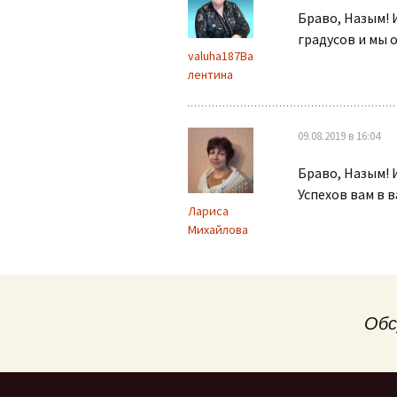
Браво, Назым! 
градусов и мы 
valuha187Ва
лентина
09.08.2019 в 16:04
Браво, Назым! 
Успехов вам в 
Лариса
Михайлова
Обс