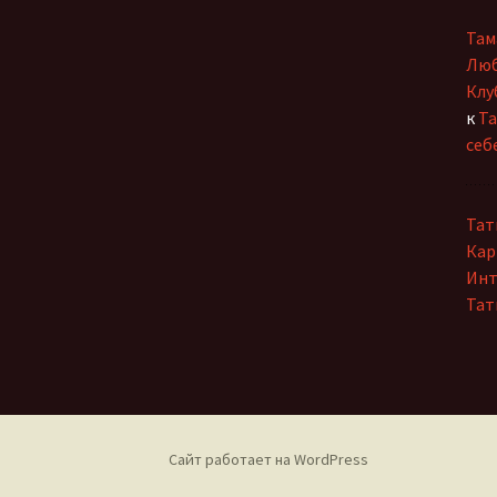
Там
Люб
Клу
к
Та
себ
Тат
Кар
Инт
Тат
Сайт работает на WordPress