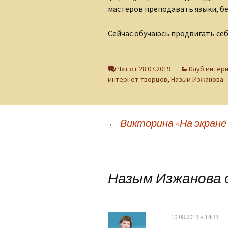
Ольга Горецкая
мастеров преподавать языки, бе
Петр Дубинский
Сейчас обучаюсь продвигать себ
Светлана Зарубина
Чат от 28.07.2019
Клуб интер
Сергей Ланевич
интернет-творцов
,
Назым Изжанова
Сергей Тихомиров
София Давиташвили
Навигация
←
Викторина «На экране
Тамара Знамировская
по
Татьяна Ерошенко
Назым Изжанова 
записям
Юлия Иванова
10.08.2019 в 14:39