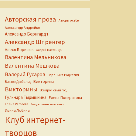
Авторская проза
Авторы о себе
Александр Андрейко
Александр Бернгардт
Александр Шпренгер
Алеся Борисюк
Андрей Плетенчук
Валентина Мельникова
Валентина Мешкова
Валерий Гусаров
Вероника Родкевич
Викторина
Виктор Деобальд
Викторины
Все про Новый год
Гульнара Тырышкина
Елена Понкратова
Елена Рафеева
Звезды советского кино
Ирина Любина
Клуб интернет-
творцов