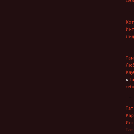
себ
Кот
Инт
Лид
Там
Люб
Клу
к
Та
себ
Тат
Кар
Инт
Тат