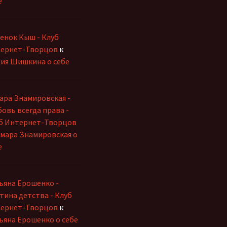
е
енок Кыш - Клуб
ернет-Творцов
к
ия Шишкина о себе
ара Знамировская -
овь всегда права -
б Интернет-Творцов
мара Знамировская о
е
ьяна Ерошенко -
тина детства - Клуб
ернет-Творцов
к
ьяна Ерошенко о себе