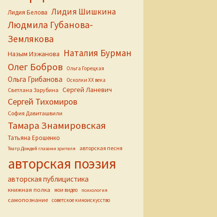
Лидия Шишкина
Лидия Белова
Людмила Губанова-
Землякова
Наталия Бурман
Назым Изжанова
Олег Бобров
Ольга Горецкая
Ольга Грибанова
Осколки ХХ века
Сергей Ланевич
Светлана Зарубина
Сергей Тихомиров
София Давиташвили
Тамара Знамировская
Татьяна Ерошенко
авторская песня
Театр Дождей глазами зрителя
авторская поэзия
авторская публицистика
книжная полка
мои видео
психология
самопознание
советское киноискусство