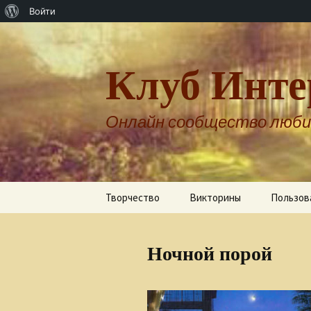
О
Войти
WordPress
Клуб Инте
Онлайн сообщество люби
Перейти
Творчество
Викторины
Пользов
к
содержимому
Авторы о себе
Ночной порой
Александр Бернгардт
Александр Шпренгер