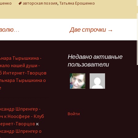
ошенко
авторская поэзия
,
Татьяна Ерошенко
 волю…
Две строчки
→
Недавно активные
ьнара Тырышкина -
пользователи
кало нашей души -
б Интернет-Творцов
льнара Тырышкина о
е
ксандр Шпренгер -
Войти
ч к Ноосфере - Клуб
ернет-Творцов
к
ксандр Шпренгер о