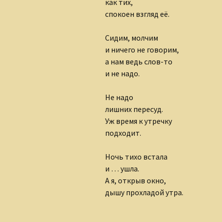
как тих,
Клуб интернет-
спокоен взгляд её.
творцов
Сидим, молчим
Лидия Шишкина
и ничего не говорим,
Людмила Губанова-
а нам ведь слов-то
Землякова
и не надо.
Ольга Грибанова
Не надо
лишних пересуд.
Николаюс Пузаковас
Уж время к утречку
подходит.
Наталия Бурман
Ночь тихо встала
Наталья Бычкова
и … ушла.
Мария Горецкая
А я, открыв окно,
дышу прохладой утра.
Олег Бобров