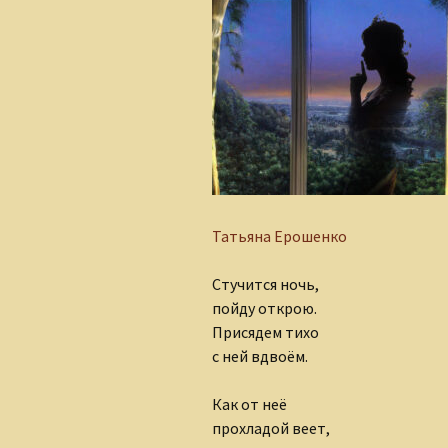
Алеся Борисюк
Андрей Плетенчук
Валерий Гусаров
Валентина Мельникова
Валентина Мешкова
Татьяна Ерошенко
Вероника Родкевич
Стучится ночь,
Виктор Деобальд
пойду открою.
Гульнара Тырышкина
Присядем тихо
с ней вдвоём.
Елена Понкратова
Как от неё
Елена Рафеева
прохладой веет,