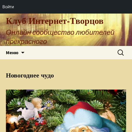
Войти
Клуб Интернет-Творцов
Онлайн сообщество любителей
прекрасного
Перейти
Найти:
Меню
к
содержимому
Новогоднее чудо