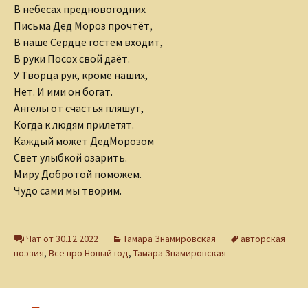
В небесах предновогодних
Письма Дед Мороз прочтёт,
В наше Сердце гостем входит,
В руки Посох свой даёт.
У Творца рук, кроме наших,
Нет. И ими он богат.
Ангелы от счастья пляшут,
Когда к людям прилетят.
Каждый может ДедМорозом
Свет улыбкой озарить.
Миру Добротой поможем.
Чудо сами мы творим.
Чат от 30.12.2022
Тамара Знамировская
авторская
поэзия
,
Все про Новый год
,
Тамара Знамировская