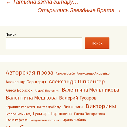
Навигация
←
Татьяна взяла гитару…
Открылись Звездные Врата
→
по
записям
Поиск
Поиск
Авторская проза
Александр Андрейко
Авторы о себе
Александр Шпренгер
Александр Бернгардт
Валентина Мельникова
Алеся Борисюк
Андрей Плетенчук
Валентина Мешкова
Валерий Гусаров
Викторины
Викторина
Вероника Родкевич
Виктор Деобальд
Гульнара Тырышкина
Елена Понкратова
Все про Новый год
Ирина Любина
Елена Рафеева
Звезды советского кино