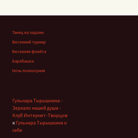
Танец на ладони
Весенний турнир
Весенняя флейта
Барабашка
Ночь полнолуния
Гульнара Тырышкина -
Зеркало нашей души -
Клуб Интернет-Творцов
к
Гульнара Тырышкина о
себе