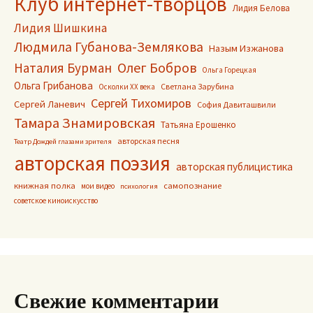
Клуб интернет-творцов
Лидия Белова
Лидия Шишкина
Людмила Губанова-Землякова
Назым Изжанова
Олег Бобров
Наталия Бурман
Ольга Горецкая
Ольга Грибанова
Светлана Зарубина
Осколки ХХ века
Сергей Тихомиров
Сергей Ланевич
София Давиташвили
Тамара Знамировская
Татьяна Ерошенко
авторская песня
Театр Дождей глазами зрителя
авторская поэзия
авторская публицистика
книжная полка
самопознание
мои видео
психология
советское киноискусство
Свежие комментарии