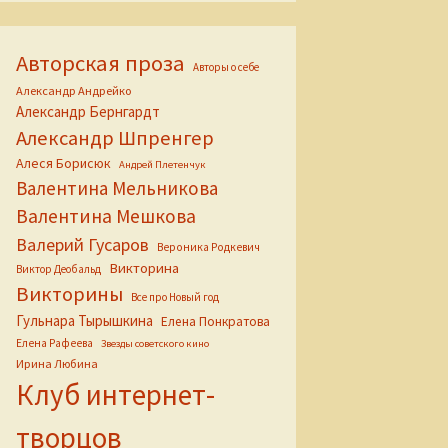
Авторская проза
Авторы о себе
Александр Андрейко
Александр Бернгардт
Александр Шпренгер
Алеся Борисюк
Андрей Плетенчук
Валентина Мельникова
Валентина Мешкова
Валерий Гусаров
Вероника Родкевич
Викторина
Виктор Деобальд
Викторины
Все про Новый год
Гульнара Тырышкина
Елена Понкратова
Елена Рафеева
Звезды советского кино
Ирина Любина
Клуб интернет-
творцов