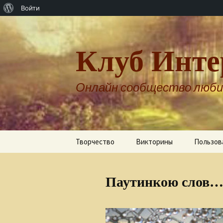
О
Войти
WordPress
Клуб Инте
Онлайн сообщество люби
Перейти
Творчество
Викторины
Пользов
к
содержимому
Авторы о себе
Паутинкою слов
Александр Бернгардт
Александр Шпренгер