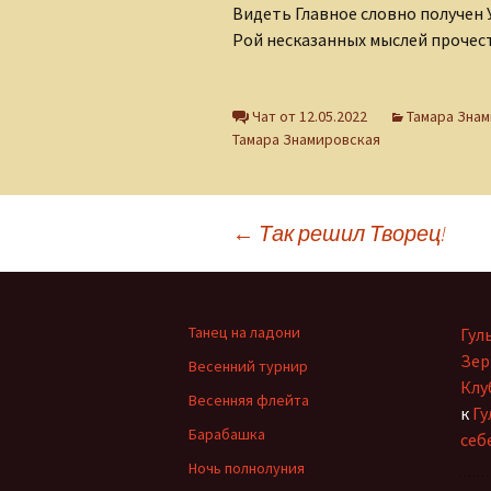
Видеть Главное словно получен 
Клуб интернет-
творцов
Рой несказанных мыслей прочест
Лидия Шишкина
Чат от 12.05.2022
Тамара Зна
Людмила Губанова-
Тамара Знамировская
Землякова
Ольга Грибанова
Навигация
←
Так решил Творец!
Николаюс Пузаковас
по
Наталия Бурман
Танец на ладони
Гул
Наталья Бычкова
записям
Зер
Весенний турнир
Клу
Мария Горецкая
Весенняя флейта
к
Гу
Барабашка
себ
Олег Бобров
Ночь полнолуния