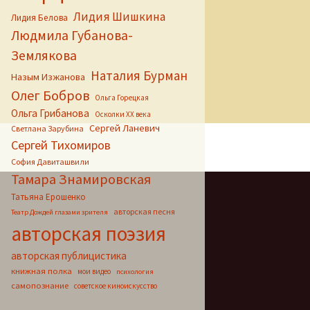
Лидия Шишкина
Лидия Белова
Людмила Губанова-
Землякова
Наталия Бурман
Назым Изжанова
Олег Бобров
Ольга Горецкая
Ольга Грибанова
Осколки ХХ века
Сергей Ланевич
Светлана Зарубина
Сергей Тихомиров
София Давиташвили
Тамара Знамировская
Татьяна Ерошенко
авторская песня
Театр Дождей глазами зрителя
авторская поэзия
авторская публицистика
книжная полка
мои видео
психология
самопознание
советское киноискусство