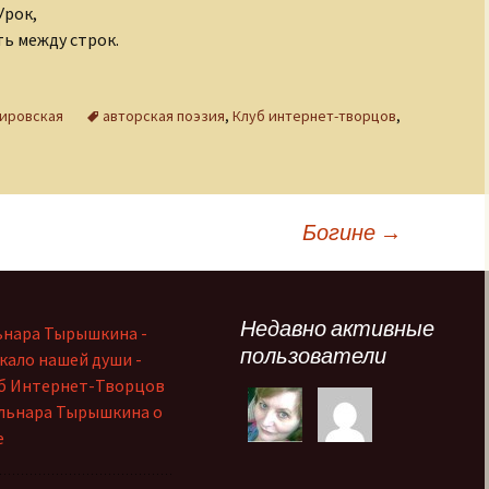
Урок,
ь между строк.
мировская
авторская поэзия
,
Клуб интернет-творцов
,
Богине
→
Недавно активные
ьнара Тырышкина -
пользователи
кало нашей души -
б Интернет-Творцов
льнара Тырышкина о
е