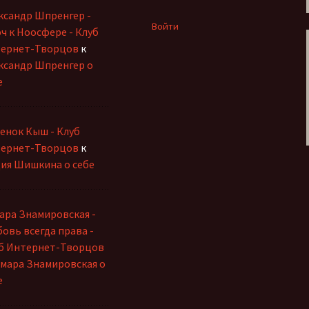
ксандр Шпренгер -
Войти
ч к Ноосфере - Клуб
ернет-Творцов
к
ксандр Шпренгер о
е
енок Кыш - Клуб
ернет-Творцов
к
ия Шишкина о себе
ара Знамировская -
овь всегда права -
б Интернет-Творцов
мара Знамировская о
е