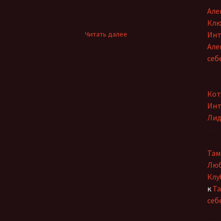
Ольга Горецкая
Але
Клю
Петр Дубинский
:
Читать далее
Инт
Паутинкою
Але
Светлана Зарубина
слов…
себ
Сергей Ланевич
Сергей Тихомиров
Кот
Инт
София Давиташвили
Лид
Тамара Знамировская
Там
Татьяна Ерошенко
Люб
Клу
Юлия Иванова
к
Та
себ