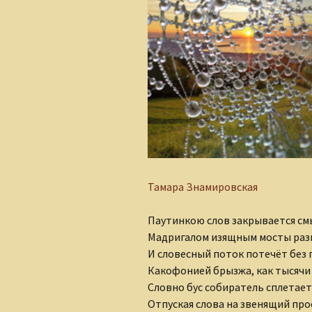
Алеся Борисюк
Андрей Плетенчук
Валерий Гусаров
Валентина Мельникова
Валентина Мешкова
Вероника Родкевич
Тамара Знамировская
Виктор Деобальд
Паутинкою слов закрывается см
Гульнара Тырышкина
Мадригалом изящным мосты раз
И словесный поток потечёт без 
Елена Понкратова
Какофонией брызжа, как тысячи 
Словно бус собиратель сплетает
Елена Рафеева
Отпуская слова на звенящий про