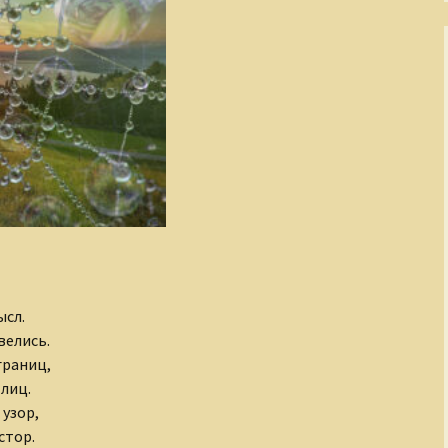
ысл.
велись.
границ,
лиц.
 узор,
стор.