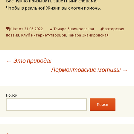
Вас нужно призывать заветными словами,
Чтобы в реальной Жизни вы смогли помочь.
Чат от 31.05.2022
Тамара Знамировская
авторская
поэзия
,
Клуб интернет-творцов
,
Тамара Знамировская
Навигация
←
Это природа!
Лермонтовские мотивы
→
по
записям
Поиск
Поиск