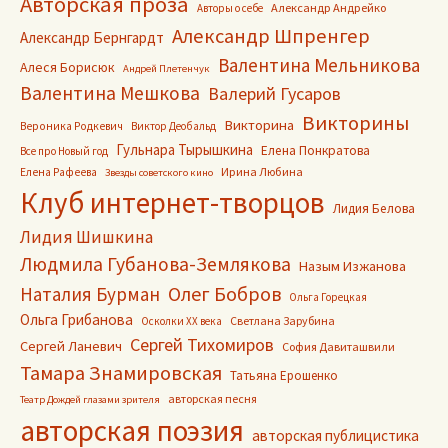
Авторская проза
Александр Андрейко
Авторы о себе
Александр Шпренгер
Александр Бернгардт
Валентина Мельникова
Алеся Борисюк
Андрей Плетенчук
Валентина Мешкова
Валерий Гусаров
Викторины
Викторина
Вероника Родкевич
Виктор Деобальд
Гульнара Тырышкина
Елена Понкратова
Все про Новый год
Ирина Любина
Елена Рафеева
Звезды советского кино
Клуб интернет-творцов
Лидия Белова
Лидия Шишкина
Людмила Губанова-Землякова
Назым Изжанова
Олег Бобров
Наталия Бурман
Ольга Горецкая
Ольга Грибанова
Светлана Зарубина
Осколки ХХ века
Сергей Тихомиров
Сергей Ланевич
София Давиташвили
Тамара Знамировская
Татьяна Ерошенко
авторская песня
Театр Дождей глазами зрителя
авторская поэзия
авторская публицистика