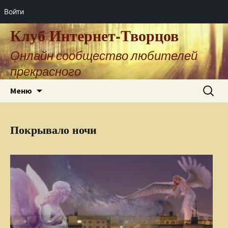
Войти
Клуб Интернет-Творцов
Онлайн сообщество любителей
прекрасного
Перейти
Найти:
Меню
к
содержимому
Покрывало ночи