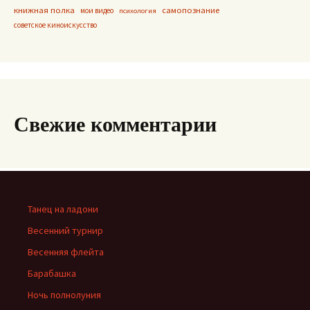
книжная полка
самопознание
мои видео
психология
советское киноискусство
Свежие комментарии
Танец на ладони
Весенний турнир
Весенняя флейта
Барабашка
Ночь полнолуния