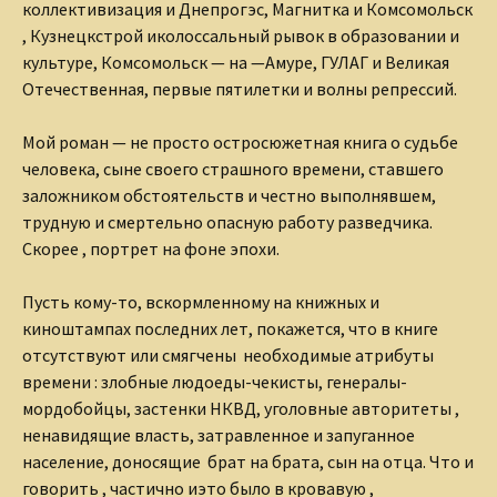
коллективизация и
Днепрогэс, Магнитка и Комсомольск
, Кузнецкстрой и
колоссальный рывок в образовании и
культуре, Комсомольск — на —
Амуре, ГУЛАГ и Великая
Отечественная, первые пятилетки и волны
репрессий.
Мой роман — не просто остросюжетная книга о судьбе
человека, сыне своего страшного времени, ставшего
заложником
обстоятельств и честно выполнявшем,
трудную и смертельно
опасную работу разведчика.
Скорее , портрет на фоне эпохи.
Пусть кому-то, вскормленному на книжных и
киноштампах
последних лет, покажется, что в книге
отсутствуют или смягчены
необходимые атрибуты
времени : злобные людоеды-чекисты,
генералы-
мордобойцы, застенки НКВД, уголовные авторитеты ,
ненавидящие власть, затравленное и запуганное
население,
доносящие брат на брата, сын на отца. Что и
говорить , частично и
это было в кровавую ,