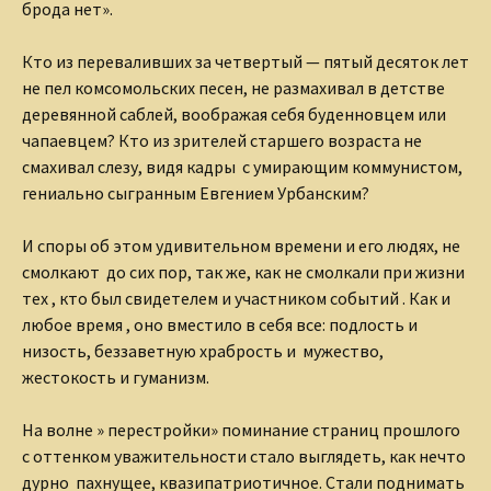
брода нет».
Кто из переваливших за
четвертый — пятый десяток лет
не пел комсомольских песен, не
размахивал в детстве
деревянной саблей, воображая себя
буденновцем или
чапаевцем? Кто из зрителей старшего возраста
не
смахивал слезу, видя кадры с умирающим коммунистом,
гениально сыгранным Евгением Урбанским?
И споры об этом удивительном времени и его людях, не
смолкают
до сих пор, так же, как не смолкали при жизни
тех , кто был
свидетелем и участником событий . Как и
любое время , оно
вместило в себя все: подлость и
низость, беззаветную храбрость и
мужество,
жестокость и гуманизм.
На волне » перестройки»
поминание страниц прошлого
с оттенком уважительности стало
выглядеть, как нечто
дурно пахнущее, квазипатриотичное.
Стали поднимать