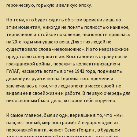
героическую, горькую и великую эпоху.
Но тому, кто будет судить об этом времени лишь по
этим
моментам, никогда не понять полностью наивное,
терпеливое и
стойкое поколение, чья юность пришлась
на 20-е годы минувшего
века. Для этих людей не
существовало слова «невозможно». И это
невозможное
предстояло совершить им. Восстановить страну
после
гражданской войны , пережить коллективизацию и
ГУЛАГ, на
смерть встать в огне 1941 года, поднимать
державу из руин и
пепла. Героика того времени и
заключалась в том, что люди эпохи
в массе своей не
видали ее в своей жизни и работе. В первую
очередь для
них основным было дело, которое тебе поручено.
И самое главное, были люди, верившие в то, что «мы
наш,
мы новый, мир построим!» И недаром один из
персонажей
книги, чекист Семен Гендин , в будущем
один из асов советской
контрразведки , едущий со