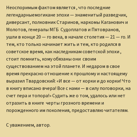
Неоспоримым фактом является , что последние
легендарные
могикане эпохи — знаменитый разведчик,
диверсант, полковник
Старинов, наркомы Каганович и
Молотов, генералы МГБ
Судоплатов и Пятовранов,
ушли в конце 20 — го века, в начале
столетия — 21 — го. И
тем, кто только начинает жить и тем, кто
родился в
советское время, как наследникам советской эпохи ,
стоит помнить, кому обязаны они своим
существованием на этой
планете. И недаром в свое
время прекрасно отношение к
прошлому и настоящему
выразил Твардовский:
«И все — от корки и до корки! Что
в книгу вписано вчера! Все с нами
— в силу поговорки, на
счет пера и топора!» Судить же о том,
удалось или нет
отразить в книге черты грозного времени и
порожденного им поколения, предоставляю читателям.
С уважением, автор.