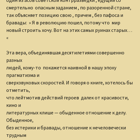
смертельно опасным заданием , по
разоренной стране,
так объясняет позицию свою , причем , без
пафоса и
бравады: » Я в революцию пошел, потому что мир
новый строить хочу. Вот на этих самых руинах старых…
«
Эта вера, объединявшая десятилетиями совершенно
разных
людей, кому-то покажется наивной в нашу эпоху
прагматизма и
сверхзвуковых скоростей. И говоря о книге, хотелось бы
отметить,
что лейтмотив действий героев далек от красивости,
кино и
литературных клише — обыденное отношение к делу.
Обыденное,
без истерики и бравады, отношение к нечеловечески
трудным