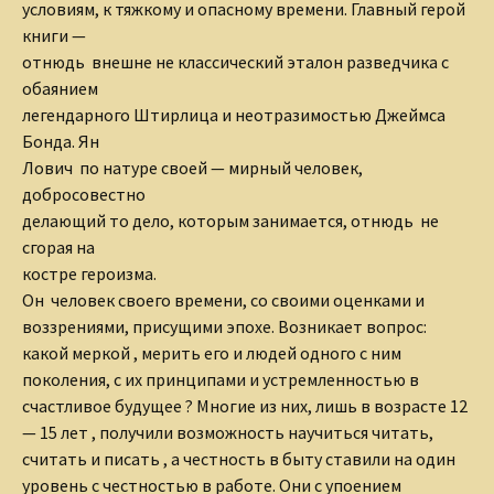
условиям, к тяжкому и опасному времени. Главный герой
книги —
отнюдь внешне не классический эталон разведчика с
обаянием
легендарного Штирлица и неотразимостью Джеймса
Бонда. Ян
Лович по натуре своей — мирный человек,
добросовестно
делающий то дело, которым занимается, отнюдь не
сгорая на
костре героизма.
Он человек своего времени, со своими оценками и
воззрениями,
присущими эпохе. Возникает вопрос:
какой меркой , мерить его и
людей одного с ним
поколения, с их принципами и
устремленностью в
счастливое будущее ? Многие из них, лишь в
возрасте 12
— 15 лет , получили возможность научиться читать,
считать и писать , а честность в быту ставили на один
уровень с
честностью в работе. Они с упоением