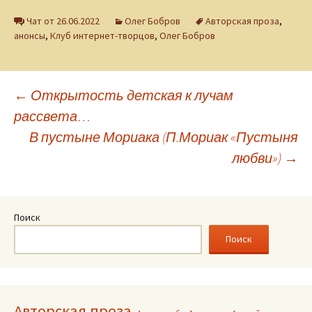
Чат от 26.06.2022
Олег Бобров
Авторская проза
,
анонсы
,
Клуб интернет-творцов
,
Олег Бобров
Навигация
←
Открытость детская к лучам
рассвета…
по
В пустыне Мориака (П.Мориак «Пустыня
любви»)
→
записям
Поиск
Поиск
Авторская проза