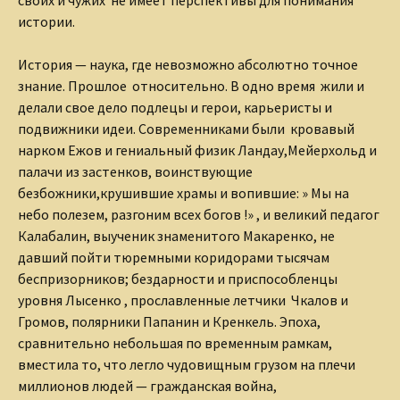
истории.
История — наука, где невозможно абсолютно точное
знание.
Прошлое относительно. В одно время жили и
делали свое дело
подлецы и герои, карьеристы и
подвижники идеи. Современниками
были кровавый
нарком Ежов и гениальный физик Ландау,
Мейерхольд и
палачи из застенков, воинствующие
безбожники,
крушившие храмы и вопившие: » Мы на
небо полезем, разгоним
всех богов !» , и великий педагог
Калабалин, выученик
знаменитого Макаренко, не
давший пойти тюремными коридорами
тысячам
беспризорников; бездарности и приспособленцы
уровня
Лысенко , прославленные летчики Чкалов и
Громов, полярники
Папанин и Кренкель. Эпоха,
сравнительно небольшая по
временным рамкам,
вместила то, что легло чудовищным грузом на
плечи
миллионов людей — гражданская война,