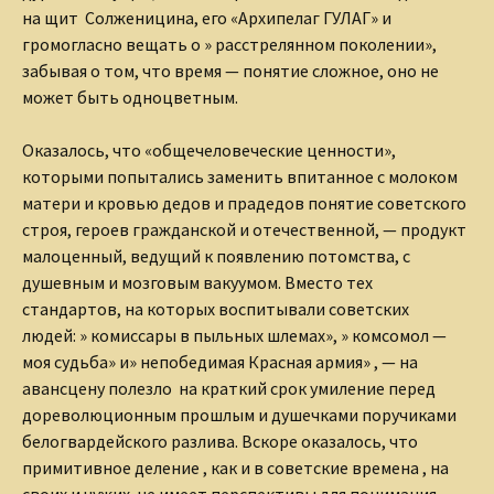
на щит Солженицина, его «Архипелаг ГУЛАГ» и
громогласно вещать о » расстрелянном поколении»,
забывая о
том, что время — понятие сложное, оно не
может быть
одноцветным.
Оказалось, что «общечеловеческие ценности»,
которыми попытались заменить впитанное с молоком
матери и
кровью дедов и прадедов понятие советского
строя, героев
гражданской и отечественной, — продукт
малоценный, ведущий к
появлению потомства, с
душевным и мозговым вакуумом.
Вместо тех
стандартов, на которых воспитывали советских
людей:
» комиссары в пыльных шлемах», » комсомол —
моя судьба» и
» непобедимая Красная армия» , — на
авансцену полезло на краткий
срок умиление перед
дореволюционным прошлым и душечками
поручиками
белогвардейского разлива. Вскоре оказалось, что
примитивное деление , как и в советские времена , на
своих и
чужих не имеет перспективы для понимания