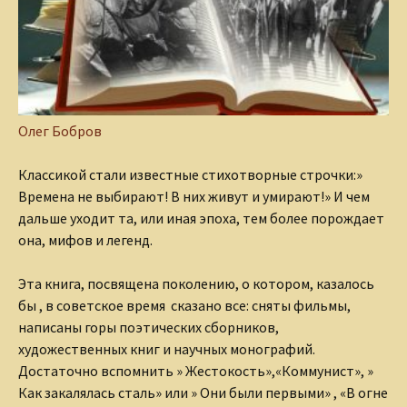
Олег Бобров
Классикой стали известные стихотворные строчки:
»
Времена не выбирают! В них живут и умирают!»
И чем
дальше уходит та, или иная эпоха, тем более порождает
она,
мифов и легенд.
Эта книга, посвящена поколению, о котором,
казалось
бы , в советское время сказано все: сняты фильмы,
написаны горы поэтических сборников,
художественных книг и
научных монографий.
Достаточно вспомнить » Жестокость»,
«Коммунист», »
Как закалялась сталь» или
» Они были первыми» , «В огне