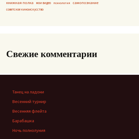
книжная полка
самопознание
мои видео
психология
советское киноискусство
Свежие комментарии
Танец на ладони
Весенний турнир
Весенняя флейта
Барабашка
Ночь полнолуния