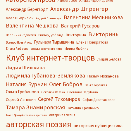
Александр Андрейко
Авторы о себе
Александр Шпренгер
Александр Бернгардт
Валентина Мельникова
Алеся Борисюк
Андрей Плетенчук
Валентина Мешкова
Валерий Гусаров
Викторины
Викторина
Вероника Родкевич
Виктор Деобальд
Гульнара Тырышкина
Елена Понкратова
Все про Новый год
Ирина Любина
Елена Рафеева
Звезды советского кино
Клуб интернет-творцов
Лидия Белова
Лидия Шишкина
Людмила Губанова-Землякова
Назым Изжанова
Олег Бобров
Наталия Бурман
Ольга Горецкая
Ольга Грибанова
Светлана Зарубина
Осколки ХХ века
Сергей Тихомиров
Сергей Ланевич
София Давиташвили
Тамара Знамировская
Татьяна Ерошенко
авторская песня
Театр Дождей глазами зрителя
авторская поэзия
авторская публицистика