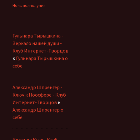
Ночь полнолуния
Гульнара Тырышкина -
Зеркало нашей души -
Клуб Интернет-Творцов
к
Гульнара Тырышкина о
себе
Александр Шпренгер -
Ключ к Ноосфере - Клуб
Интернет-Творцов
к
Александр Шпренгер о
себе
Котенок Кыш - Клуб