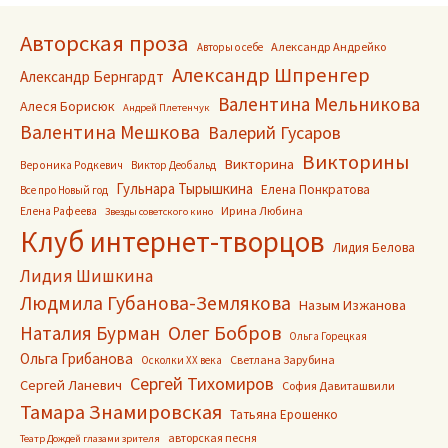
Авторская проза
Александр Андрейко
Авторы о себе
Александр Шпренгер
Александр Бернгардт
Валентина Мельникова
Алеся Борисюк
Андрей Плетенчук
Валентина Мешкова
Валерий Гусаров
Викторины
Викторина
Вероника Родкевич
Виктор Деобальд
Гульнара Тырышкина
Елена Понкратова
Все про Новый год
Ирина Любина
Елена Рафеева
Звезды советского кино
Клуб интернет-творцов
Лидия Белова
Лидия Шишкина
Людмила Губанова-Землякова
Назым Изжанова
Олег Бобров
Наталия Бурман
Ольга Горецкая
Ольга Грибанова
Светлана Зарубина
Осколки ХХ века
Сергей Тихомиров
Сергей Ланевич
София Давиташвили
Тамара Знамировская
Татьяна Ерошенко
авторская песня
Театр Дождей глазами зрителя