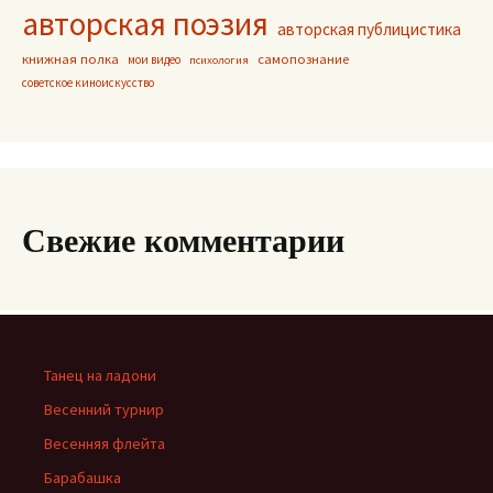
авторская поэзия
авторская публицистика
книжная полка
самопознание
мои видео
психология
советское киноискусство
Свежие комментарии
Танец на ладони
Весенний турнир
Весенняя флейта
Барабашка