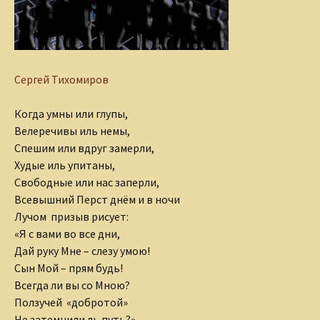
Сергей Тихомиров
Когда умны или глупы,
Велеречивы иль немы,
Спешим или вдруг замерли,
Худые иль упитаны,
Свободные или нас заперли,
Всевышний Перст днём и в ночи
Лучом призыв рисует:
«Я с вами во все дни,
Дай руку Мне – слезу умою!
Сын Мой – прям будь!
Всегда ли вы со Мною?
Ползучей «добротой»
Не затемнили ль путь?»