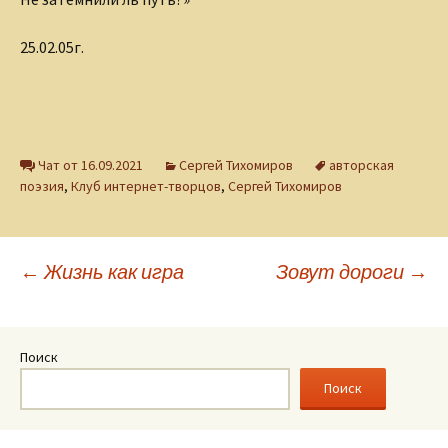
25.02.05г.
Чат от 16.09.2021
Сергей Тихомиров
авторская
поэзия
,
Клуб интернет-творцов
,
Сергей Тихомиров
Навигация
←
Жизнь как игра
Зовут дороги
→
по
Поиск
записям
Поиск