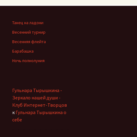
Танец на ладони
Весенний турнир
Весенняя флейта
Барабашка
Ночь полнолуния
Гульнара Тырышкина -
Зеркало нашей души -
Клуб Интернет-Творцов
к
Гульнара Тырышкина о
себе