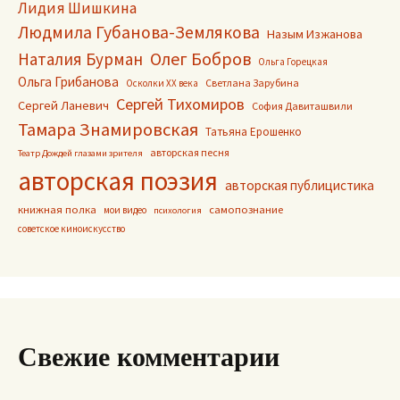
Лидия Шишкина
Людмила Губанова-Землякова
Назым Изжанова
Олег Бобров
Наталия Бурман
Ольга Горецкая
Ольга Грибанова
Светлана Зарубина
Осколки ХХ века
Сергей Тихомиров
Сергей Ланевич
София Давиташвили
Тамара Знамировская
Татьяна Ерошенко
авторская песня
Театр Дождей глазами зрителя
авторская поэзия
авторская публицистика
книжная полка
самопознание
мои видео
психология
советское киноискусство
Свежие комментарии