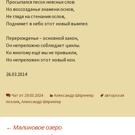
Просыпался песок неясных слов.
Но воссозданье знамени основ,
Не глядя на стенания ослов,
Поднимет в небо этот новый вымпел.
Перерожденье – основной закон,
Он непреложно соблюдает циклы.
Ко многому ещё мы не привыкли,
Но непреложен этот новый кон.
26.03.2014
Чат от 29.03.2024
Александр Шпренгер
авторская
поэзия
,
Александр Шпренгер
Навигация
←
Малиновое озеро