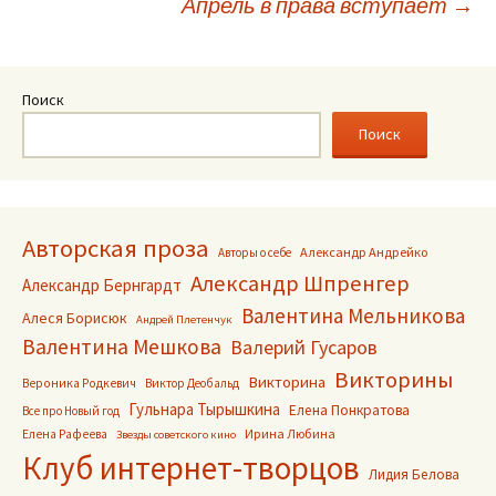
Апрель в права вступает
→
по
записям
Поиск
Поиск
Авторская проза
Александр Андрейко
Авторы о себе
Александр Шпренгер
Александр Бернгардт
Валентина Мельникова
Алеся Борисюк
Андрей Плетенчук
Валентина Мешкова
Валерий Гусаров
Викторины
Викторина
Вероника Родкевич
Виктор Деобальд
Гульнара Тырышкина
Елена Понкратова
Все про Новый год
Ирина Любина
Елена Рафеева
Звезды советского кино
Клуб интернет-творцов
Лидия Белова