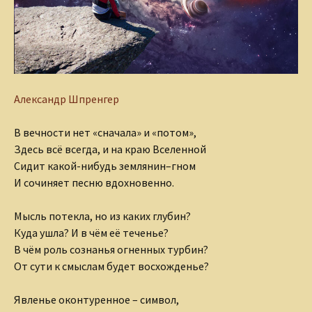
Александр Шпренгер
В вечности нет «сначала» и «потом»,
Здесь всё всегда, и на краю Вселенной
Сидит какой-нибудь землянин–гном
И сочиняет песню вдохновенно.
Мысль потекла, но из каких глубин?
Куда ушла? И в чём её теченье?
В чём роль сознанья огненных турбин?
От сути к смыслам будет восхожденье?
Явленье оконтуренное – символ,