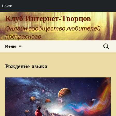
Войти
Клуб Интернет-Творцов
Онлайн сообщество любителей
прекрасного
Перейти
Найти:
Меню
к
содержимому
Рождение языка