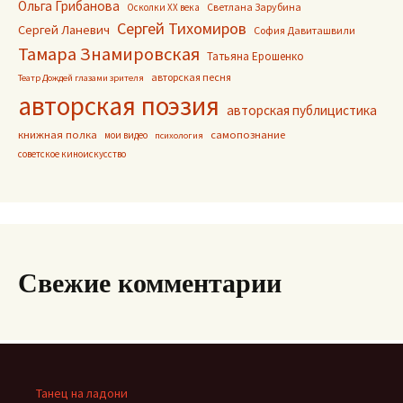
Ольга Грибанова
Светлана Зарубина
Осколки ХХ века
Сергей Тихомиров
Сергей Ланевич
София Давиташвили
Тамара Знамировская
Татьяна Ерошенко
авторская песня
Театр Дождей глазами зрителя
авторская поэзия
авторская публицистика
книжная полка
самопознание
мои видео
психология
советское киноискусство
Свежие комментарии
Танец на ладони