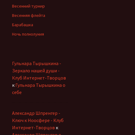
Весенний турнир
Весенняя флейта
Барабашка
Ночь полнолуния
Гульнара Тырышкина -
Зеркало нашей души -
Клуб Интернет-Творцов
к
Гульнара Тырышкина о
себе
Александр Шпренгер -
Ключ к Ноосфере - Клуб
Интернет-Творцов
к
Александр Шпренгер о