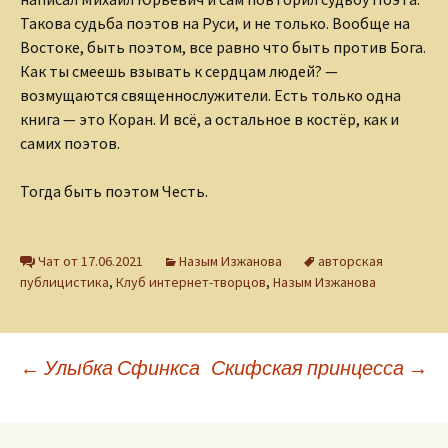
Такова судьба поэтов на Руси, и не только. Вообще на
Востоке, быть поэтом, все равно что быть против Бога.
Как ты смеешь взывать к сердцам людей? —
возмущаются священнослужители. Есть только одна
книга — это Коран. И всё, а остальное в костёр, как и
самих поэтов.
Тогда быть поэтом Честь.
Чат от 17.06.2021
Назым Изжанова
авторская
публицистика
,
Клуб интернет-творцов
,
Назым Изжанова
Навигация
←
Улыбка Сфинкса
Скифская принцесса
→
по