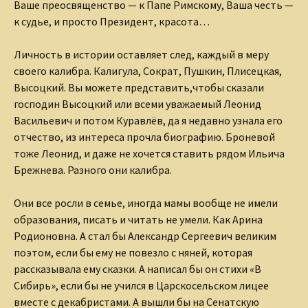
Ваше преосвященство — к Папе Римскому, Ваша честь —
к судье, и просто Президент, красота…
Личность в истории оставляет след, каждый в меру
своего калибра. Калигула, Сократ, Пушкин, Плисецкая,
Высоцкий. Вы можете представить,чтобы сказали
господин Высоцкий или всеми уважаемый Леонид
Васильевич и потом Куравлёв, да я недавно узнала его
отчество, из интереса прочла биографию. Броневой
тоже Леонид, и даже не хочется ставить рядом Ильича
Брежнева. Разного они калибра.
Они все росли в семье, иногда мамы вообще не имели
образования, писать и читать не умели. Как Арина
Родионовна. А стал бы Александр Сергеевич великим
поэтом, если бы ему не повезло с няней, которая
рассказывала ему сказки. А написал бы он стихи «В
Сибирь», если бы не учился в Царскосельском лицее
вместе с декабристами. А вышли бы на Сенатскую