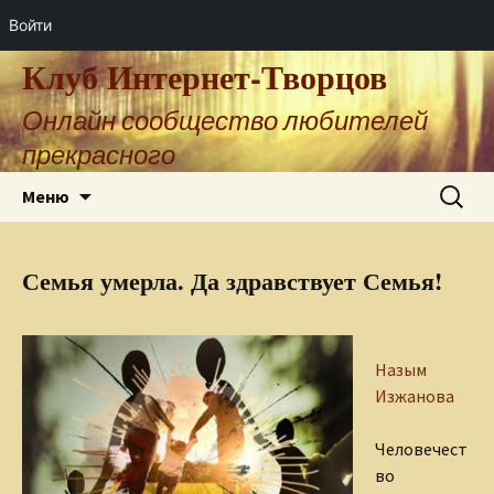
Войти
Клуб Интернет-Творцов
Онлайн сообщество любителей
прекрасного
Перейти
Найти:
Меню
к
содержимому
Семья умерла. Да здравствует Семья!
Назым
Изжанова
Человечест
во