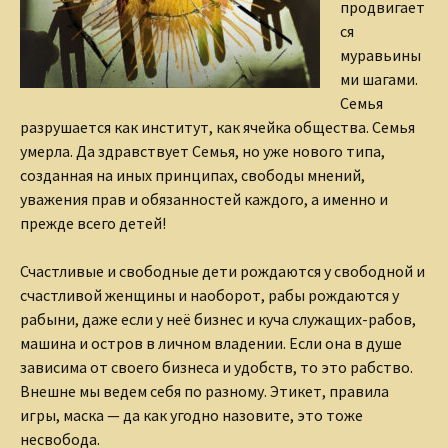
продвигает
ся
муравьины
ми шагами.
Семья
разрушается как институт, как ячейка общества. Семья
умерла. Да здравствует Семья, но уже нового типа,
созданная на иных принципах, свободы мнений,
уважения прав и обязанностей каждого, а именно и
прежде всего детей!
Счастливые и свободные дети рождаются у свободной и
счастливой женщины и наоборот, рабы рождаются у
рабыни, даже если у неё бизнес и куча служащих-рабов,
машина и остров в личном владении. Если она в душе
зависима от своего бизнеса и удобств, то это рабство.
Внешне мы ведем себя по разному. Этикет, правила
игры, маска — да как угодно назовите, это тоже
несвобода.