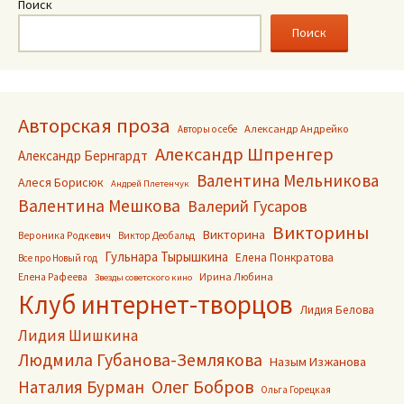
Поиск
записям
Поиск
Авторская проза
Александр Андрейко
Авторы о себе
Александр Шпренгер
Александр Бернгардт
Валентина Мельникова
Алеся Борисюк
Андрей Плетенчук
Валентина Мешкова
Валерий Гусаров
Викторины
Викторина
Вероника Родкевич
Виктор Деобальд
Гульнара Тырышкина
Елена Понкратова
Все про Новый год
Ирина Любина
Елена Рафеева
Звезды советского кино
Клуб интернет-творцов
Лидия Белова
Лидия Шишкина
Людмила Губанова-Землякова
Назым Изжанова
Олег Бобров
Наталия Бурман
Ольга Горецкая