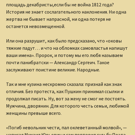
площадь декабристы,если бы не война 1812 года?
История не знает сослагательного наклонения. Ни одна
жертва не бывает напрасной, ни одна потеря не
останется невозмещенной.
Или она разрушит, как было предсказано, что «оковы
тяжкие падут… и что на обломках самовластья напишут
ваши имена». Пророк, и потому мы его любя называем
почти панибратски — Александр Сергеич. Такое
заслуживают поистине великие. Народные.
Так и мне кузина нескромно сказала: признай как знак
отличия. Без протеста, как Пушкин принимал ссылки и
продолжал писать. Ну, вот за жену не смог не постоять.
Мужчина, дворянин. Для которого честь семьи, любимой
женщины превыше всего.
«Погиб невольник чести, пал оклеветанный молвой», —
написал Михаил Юрьевич и сам повторил судьбу Поэта.