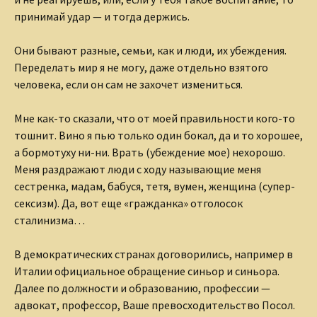
принимай удар — и тогда держись.
Они бывают разные, семьи, как и люди, их убеждения.
Переделать мир я не могу, даже отдельно взятого
человека, если он сам не захочет измениться.
Мне как-то сказали, что от моей правильности кого-то
тошнит. Вино я пью только один бокал, да и то хорошее,
а бормотуху ни-ни. Врать (убеждение мое) нехорошо.
Меня раздражают люди с ходу называющие меня
сестренка, мадам, бабуся, тетя, вумен, женщина (супер-
сексизм). Да, вот еще «гражданка» отголосок
сталинизма…
В демократических странах договорились, например в
Италии официальное обращение синьор и синьора.
Далее по должности и образованию, профессии —
адвокат, профессор, Ваше превосходительство Посол.