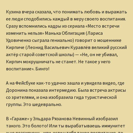
Кузина вчера сказала, что понимать любовь и выражать
ее люди сподобились каждый в меру своего воспитания.
Сразу вспомнились кадры из сериала «Место встречи
изменить нельзя» Манька Облигация (Лариса
Удовиченко сыграла гениально) говорит о мошеннике
Кирпиче (Леонид Васильевич Куравлёв великий русский
актёр старой советской школы) — «Не, он не убивал,
Кирпич мокрушничать не станет. Не такое у него
воспитание». Бинго!
А на Фейсбуке как-то удачно зашла и увидела видео, где
Доронина показала интермедию. Была встреча актрисы
со зрителями, и она изобразила гида туристической
группы. Это шедеврально.
В «Гараже» у Эльдара Рязанова Невинный изобразил
такого. Это болото! Или ты вырабатываешь иммунитет
и не реагируешь, или, если у тебя такое воспитание, то