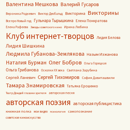
Валентина Мешкова
Валерий Гусаров
Викторины
Викторина
Вероника Родкевич
Виктор Деобальд
Гульнара Тырышкина
Елена Понкратова
Все про Новый год
Ирина Любина
Елена Рафеева
Звезды советского кино
Клуб интернет-творцов
Лидия Белова
Лидия Шишкина
Людмила Губанова-Землякова
Назым Изжанова
Олег Бобров
Наталия Бурман
Ольга Горецкая
Ольга Грибанова
Светлана Зарубина
Осколки ХХ века
Сергей Тихомиров
Сергей Ланевич
София Давиташвили
Тамара Знамировская
Татьяна Ерошенко
авторская песня
Театр Дождей глазами зрителя
авторская поэзия
авторская публицистика
книжная полка
самопознание
мои видео
психология
советское киноискусство