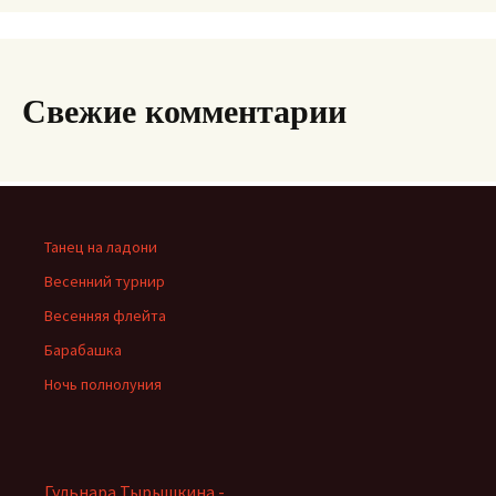
Свежие комментарии
Танец на ладони
Весенний турнир
Весенняя флейта
Барабашка
Ночь полнолуния
Гульнара Тырышкина -