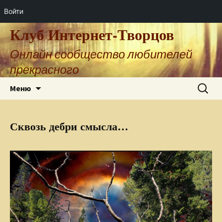
Войти
Клуб Интернет-Творцов
Онлайн сообщество любителей
прекрасного
Перейти
Найти:
Меню
к
содержимому
Сквозь дебри смысла…