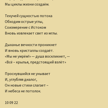
Мы циклы жизни создаём.
Текучей сущностью потока
Обходим острые углы,
Соизмерение с Истоком
Вновь извлекает свет из мглы.
Дыханье вечности проникнет
И вновь кристаллы создаёт.
«Мы не умрём!» — душа воскликнет, —
«Всё – крылья, предстоящий взлёт»
Проснувшийся не унывает
И, углубляя диалог,
Он новые стихи слагает –
И небеса не потолок.
10 09 22