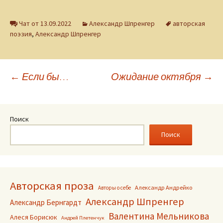
Чат от 13.09.2022
Александр Шпренгер
авторская
поэзия
,
Александр Шпренгер
Навигация
←
Если бы…
Ожидание октября
→
по
Поиск
записям
Поиск
Авторская проза
Александр Андрейко
Авторы о себе
Александр Шпренгер
Александр Бернгардт
Валентина Мельникова
Алеся Борисюк
Андрей Плетенчук