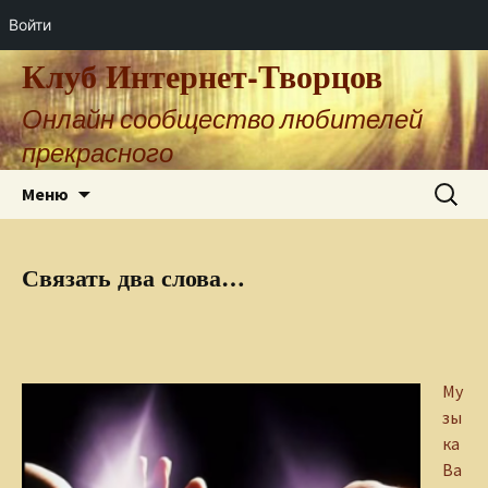
Войти
Клуб Интернет-Творцов
Онлайн сообщество любителей
прекрасного
Перейти
Найти:
Меню
к
содержимому
Связать два слова…
Му
зы
ка
Ва