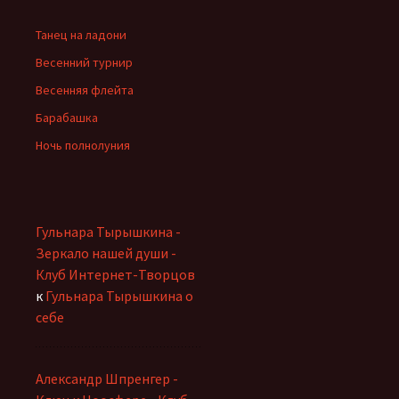
Танец на ладони
Весенний турнир
Весенняя флейта
Барабашка
Ночь полнолуния
Гульнара Тырышкина -
Зеркало нашей души -
Клуб Интернет-Творцов
к
Гульнара Тырышкина о
себе
Александр Шпренгер -