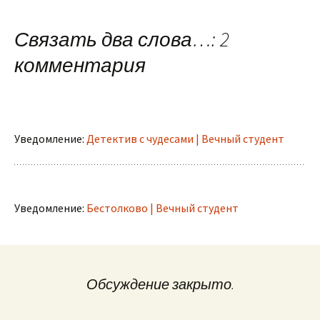
по
Связать два слова…
: 2
записям
комментария
Уведомление:
Детектив с чудесами | Вечный студент
Уведомление:
Бестолково | Вечный студент
Обсуждение закрыто.