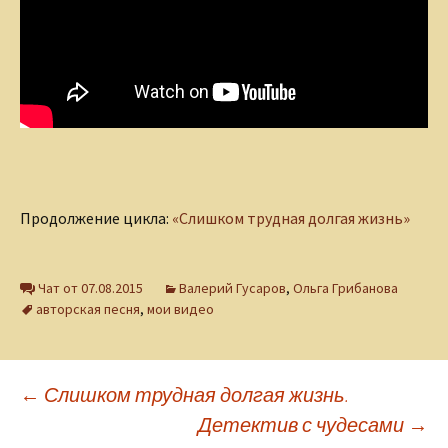
Продолжение цикла:
«Слишком трудная долгая жизнь»
Чат от 07.08.2015
Валерий Гусаров
,
Ольга Грибанова
авторская песня
,
мои видео
Навигация
←
Слишком трудная долгая жизнь.
Детектив с чудесами
→