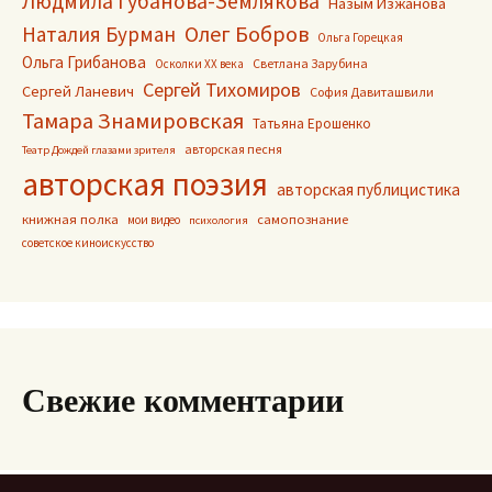
Людмила Губанова-Землякова
Назым Изжанова
Олег Бобров
Наталия Бурман
Ольга Горецкая
Ольга Грибанова
Светлана Зарубина
Осколки ХХ века
Сергей Тихомиров
Сергей Ланевич
София Давиташвили
Тамара Знамировская
Татьяна Ерошенко
авторская песня
Театр Дождей глазами зрителя
авторская поэзия
авторская публицистика
книжная полка
самопознание
мои видео
психология
советское киноискусство
Свежие комментарии