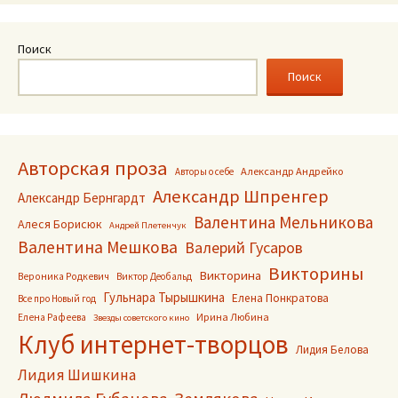
Поиск
Поиск
Авторская проза
Александр Андрейко
Авторы о себе
Александр Шпренгер
Александр Бернгардт
Валентина Мельникова
Алеся Борисюк
Андрей Плетенчук
Валентина Мешкова
Валерий Гусаров
Викторины
Викторина
Вероника Родкевич
Виктор Деобальд
Гульнара Тырышкина
Елена Понкратова
Все про Новый год
Ирина Любина
Елена Рафеева
Звезды советского кино
Клуб интернет-творцов
Лидия Белова
Лидия Шишкина