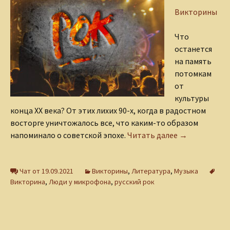
Викторины
Что
останется
на память
потомкам
от
культуры
конца XX века? От этих лихих 90-х, когда в радостном
восторге уничтожалось все, что каким-то образом
Викторина «С
напоминало о советской эпохе.
Читать далее
→
Чат от 19.09.2021
Викторины
,
Литература
,
Музыка
Викторина
,
Люди у микрофона
,
русский рок