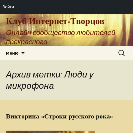
Войти
Клуб Интернет-Творцов
Онлайн сообщество любителей
прекрасного
Перейти
Найти:
Меню
к
содержимому
Архив метки: Люди у
микрофона
Викторина «Строки русского рока»