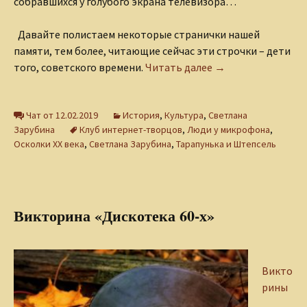
собравшихся у голубого экрана телевизора…
Давайте полистаем некоторые странички нашей
памяти, тем более, читающие сейчас эти строчки – дети
Тарапунька и Ште
того, советского времени.
Читать далее
→
Чат от 12.02.2019
История
,
Культура
,
Светлана
Зарубина
Клуб интернет-творцов
,
Люди у микрофона
,
Осколки ХХ века
,
Светлана Зарубина
,
Тарапунька и Штепсель
Викторина «Дискотека 60-х»
Викто
рины