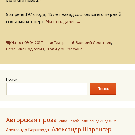
9 апреля 1972 года, 45 лет назад состоялся его первый
Валерий Леонтьев. Начало
сольный концерт.
Читать далее
→
Чат от 09.04.2017
Театр
Валерий Леонтьев
,
Вероника Родкевич
,
Люди у микрофона
Поиск
Поиск
Авторская проза
Александр Андрейко
Авторы о себе
Александр Шпренгер
Александр Бернгардт