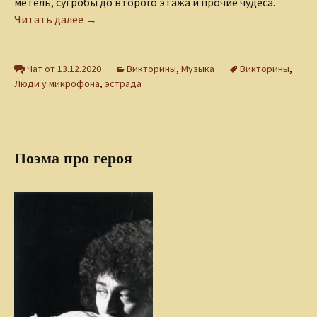
метель, сугробы до второго этажа и прочие чудеса.
Викторина «Зимние песни»
Читать далее
→
Чат от 13.12.2020
Викторины
,
Музыка
Викторины
,
Люди у микрофона
,
эстрада
Поэма про героя