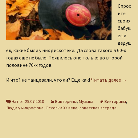
Спрос
ите
своих
бабуш
ек и
дедуш
ек, какие были у них дискотеки. Да слова такого в 60-х
годах еще не было. Появилось оно только во второй
половине 70-х годов.
Виктор
И что? не танцевали, что ли? Еще как!
Читать далее
→
Чат от 29.07.2018
Викторины
,
Музыка
Викторины
,
Люди у микрофона
,
Осколки ХХ века
,
советская эстрада