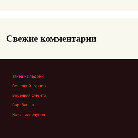
Свежие комментарии
Танец на ладони
Весенний турнир
Весенняя флейта
Барабашка
Ночь полнолуния