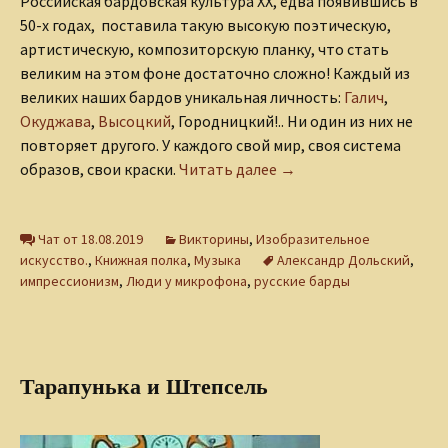
Российская бардовская культура XX, едва появившись в
50-х годах, поставила такую высокую поэтическую,
артистическую, композиторскую планку, что стать
великим на этом фоне достаточно сложно! Каждый из
великих наших бардов уникальная личность:
Галич
,
Окуджава
,
Высоцкий
, Городницкий!.. Ни один из них не
повторяет другого. У каждого свой мир, своя система
Викторина «Велосипед
образов, свои краски.
Читать далее
→
Чат от 18.08.2019
Викторины
,
Изобразительное
искусство.
,
Книжная полка
,
Музыка
Александр Дольский
,
импрессионизм
,
Люди у микрофона
,
русские барды
Тарапунька и Штепсель