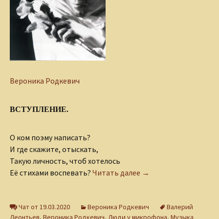
Вероника Родкевич
ВСТУПЛЕНИЕ.
О ком поэму написать?
И где скажите, отыскать,
Такую личность, чтоб хотелось
Поэма про героя
Её стихами воспевать?
Читать далее
→
Чат от 19.03.2020
Вероника Родкевич
Валерий
Леонтьев
,
Вероника Родкевич
,
Люди у микрофона
,
Музыка