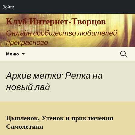
Войти
Клуб Интернет-Творцов
Онлайн сообщество любителей
прекрасного
Перейти
Найти:
Меню
к
содержимому
Архив метки: Репка на
новый лад
Цыпленок, Утенок и приключения
Самолетика