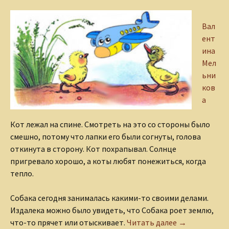
Вал
ент
ина
Мел
ьни
ков
а
Кот лежал на спине. Смотреть на это со стороны было
смешно, потому что лапки его были согнуты, голова
откинута в сторону. Кот похрапывал. Солнце
пригревало хорошо, а коты любят понежиться, когда
тепло.
Собака сегодня занималась какими-то своими делами.
Издалека можно было увидеть, что Собака роет землю,
Цыпленок, Ут
что-то прячет или отыскивает.
Читать далее
→