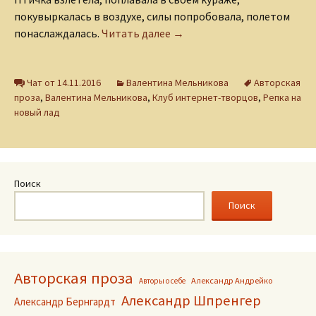
покувыркалась в воздухе, силы попробовала, полетом
Птичка Регги, или Счастье 
понаслаждалась.
Читать далее
→
Чат от 14.11.2016
Валентина Мельникова
Авторская
проза
,
Валентина Мельникова
,
Клуб интернет-творцов
,
Репка на
новый лад
Поиск
Поиск
Авторская проза
Александр Андрейко
Авторы о себе
Александр Шпренгер
Александр Бернгардт