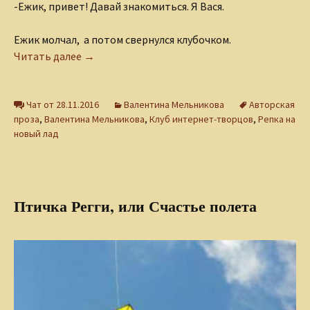
-Ежик, привет! Давай знакомиться. Я Вася.
Ежик молчал, а потом свернулся клубочком.
Про ежика и ветер
Читать далее
→
Чат от 28.11.2016
Валентина Мельникова
Авторская
проза
,
Валентина Мельникова
,
Клуб интернет-творцов
,
Репка на
новый лад
Птичка Регги, или Счастье полета