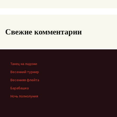
Свежие комментарии
Танец на ладони
Весенний турнир
Весенняя флейта
Барабашка
Ночь полнолуния