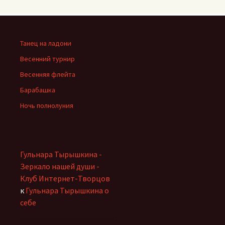
Танец на ладони
Весенний турнир
Весенняя флейта
Барабашка
Ночь полнолуния
Гульнара Тырышкина -
Зеркало нашей души -
Клуб Интернет-Творцов
к
Гульнара Тырышкина о
себе