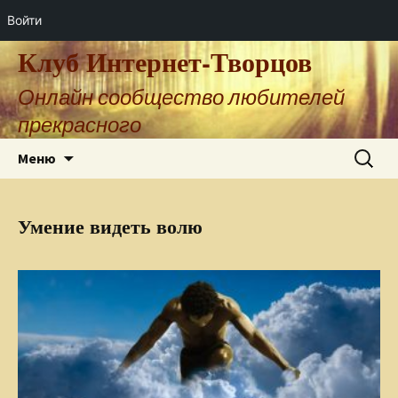
Войти
Клуб Интернет-Творцов
Онлайн сообщество любителей
прекрасного
Перейти
Найти:
Меню
к
содержимому
Умение видеть волю