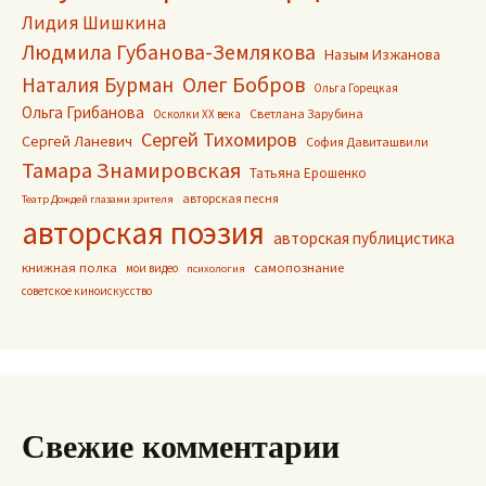
Лидия Шишкина
Людмила Губанова-Землякова
Назым Изжанова
Олег Бобров
Наталия Бурман
Ольга Горецкая
Ольга Грибанова
Светлана Зарубина
Осколки ХХ века
Сергей Тихомиров
Сергей Ланевич
София Давиташвили
Тамара Знамировская
Татьяна Ерошенко
авторская песня
Театр Дождей глазами зрителя
авторская поэзия
авторская публицистика
книжная полка
самопознание
мои видео
психология
советское киноискусство
Свежие комментарии