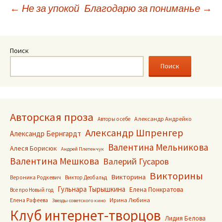
Навигация
←
Не за упокой
Благодарю за пониманье
→
по
Поиск
записям
Поиск
Авторская проза
Александр Андрейко
Авторы о себе
Александр Шпренгер
Александр Бернгардт
Валентина Мельникова
Алеся Борисюк
Андрей Плетенчук
Валентина Мешкова
Валерий Гусаров
Викторины
Викторина
Вероника Родкевич
Виктор Деобальд
Гульнара Тырышкина
Елена Понкратова
Все про Новый год
Ирина Любина
Елена Рафеева
Звезды советского кино
Клуб интернет-творцов
Лидия Белова