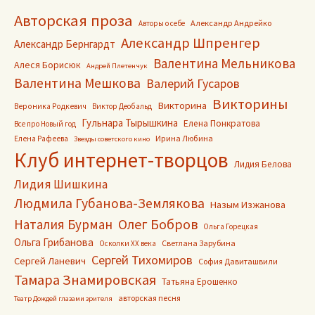
Авторская проза
Александр Андрейко
Авторы о себе
Александр Шпренгер
Александр Бернгардт
Валентина Мельникова
Алеся Борисюк
Андрей Плетенчук
Валентина Мешкова
Валерий Гусаров
Викторины
Викторина
Вероника Родкевич
Виктор Деобальд
Гульнара Тырышкина
Елена Понкратова
Все про Новый год
Ирина Любина
Елена Рафеева
Звезды советского кино
Клуб интернет-творцов
Лидия Белова
Лидия Шишкина
Людмила Губанова-Землякова
Назым Изжанова
Олег Бобров
Наталия Бурман
Ольга Горецкая
Ольга Грибанова
Светлана Зарубина
Осколки ХХ века
Сергей Тихомиров
Сергей Ланевич
София Давиташвили
Тамара Знамировская
Татьяна Ерошенко
авторская песня
Театр Дождей глазами зрителя