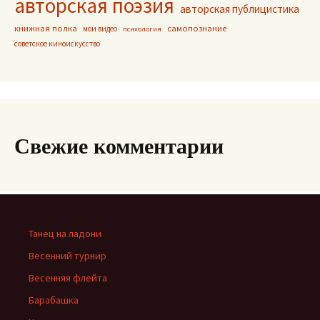
авторская поэзия
авторская публицистика
книжная полка
самопознание
мои видео
психология
советское киноискусство
Свежие комментарии
Танец на ладони
Весенний турнир
Весенняя флейта
Барабашка