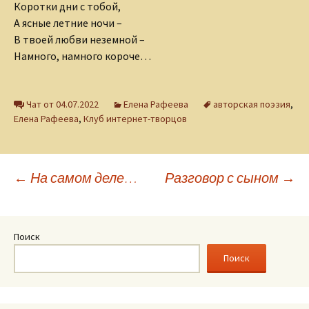
Коротки дни с тобой,
А ясные летние ночи –
В твоей любви неземной –
Намного, намного короче…
Чат от 04.07.2022
Елена Рафеева
авторская поэзия
,
Елена Рафеева
,
Клуб интернет-творцов
Навигация
←
На самом деле…
Разговор с сыном
→
по
Поиск
записям
Поиск