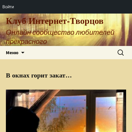
Войти
Клуб Интернет-Творцов
Онлайн сообщество любителей
прекрасного
Перейти
Найти:
Меню
к
содержимому
В окнах горит закат…