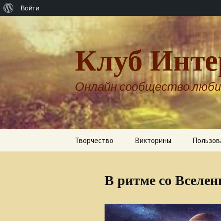
О
Войти
WordPress
Клуб Инте
Онлайн сообщество люби
Перейти
Творчество
Викторины
Пользов
к
содержимому
Авторы о себе
В ритме со Вселен
Александр Бернгардт
Александр Шпренгер