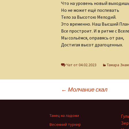
Что на уровень новый выходишь
Клуб интернет-
творцов
Но не может ещё поспевать
Тело за Высотою Мелодий.
Лидия Шишкина
Это временно. Наш Высший Пла
Все простроит. И в ритме с Всел
Людмила Губанова-
Мы сольёмся, оправясь от ран,
Землякова
Достигая высот драгоценных.
Ольга Грибанова
Чат от 04.02.2023
Тамара Зна
Николаюс Пузаковас
Наталия Бурман
Навигация
←
Молчание скал
Наталья Бычкова
по
Мария Горецкая
Танец на ладони
Гул
Олег Бобров
Зер
Весенний турнир