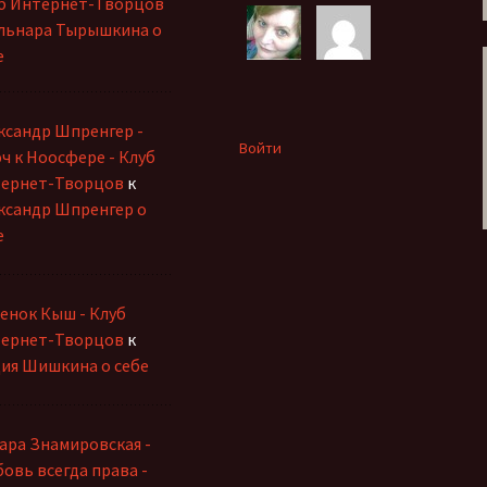
б Интернет-Творцов
льнара Тырышкина о
е
ксандр Шпренгер -
Войти
ч к Ноосфере - Клуб
ернет-Творцов
к
ксандр Шпренгер о
е
енок Кыш - Клуб
ернет-Творцов
к
ия Шишкина о себе
ара Знамировская -
овь всегда права -