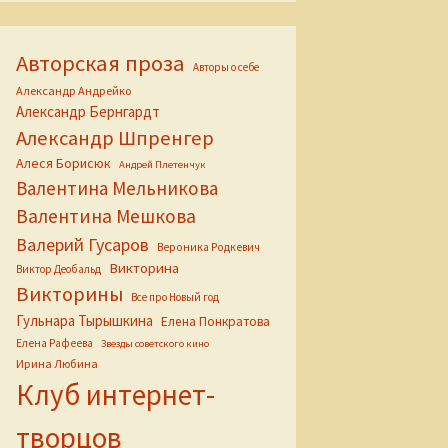
Авторская проза
Авторы о себе
Александр Андрейко
Александр Бернгардт
Александр Шпренгер
Алеся Борисюк
Андрей Плетенчук
Валентина Мельникова
Валентина Мешкова
Валерий Гусаров
Вероника Родкевич
Викторина
Виктор Деобальд
Викторины
Все про Новый год
Гульнара Тырышкина
Елена Понкратова
Елена Рафеева
Звезды советского кино
Ирина Любина
Клуб интернет-
творцов