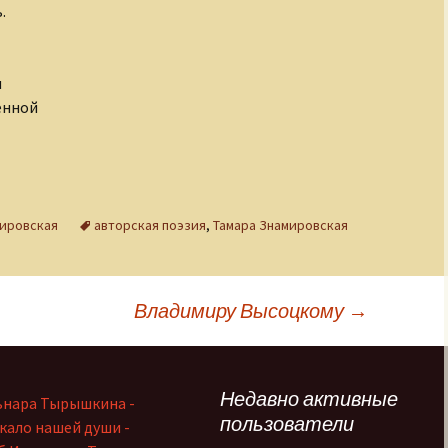
.
н
енной
мировская
авторская поэзия
,
Тамара Знамировская
Владимиру Высоцкому
→
Недавно активные
ьнара Тырышкина -
пользователи
кало нашей души -