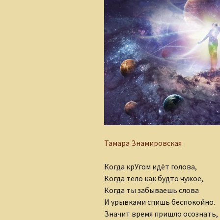
Алеся Борисюк
Андрей Плетенчук
Валерий Гусаров
Валентина Мельникова
Валентина Мешкова
Вероника Родкевич
Виктор Деобальд
Тамара Знамировская
Гульнара Тырышкина
Когда крУгом идёт голова,
Когда тело как будто чужое,
Елена Понкратова
Когда ты забываешь слова
И урывками спишь беспокойно.
Елена Рафеева
Значит время пришло осознать,