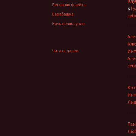
записям
Клу
Ольга Горецкая
Весенняя флейта
к
Гу
Барабашка
себ
Петр Дубинский
Ночь полнолуния
Светлана Зарубина
Але
Сергей Ланевич
Клю
:
Читать далее
Инт
Сергей Тихомиров
В
Але
ритме
себ
со
София Давиташвили
Вселенной
Тамара Знамировская
Кот
Инт
Татьяна Ерошенко
Лид
Юлия Иванова
Там
Люб