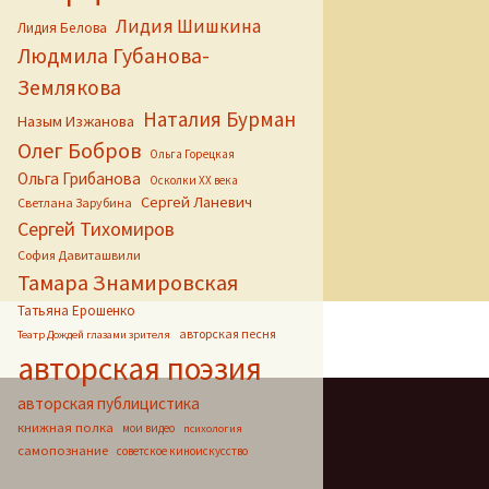
Лидия Шишкина
Лидия Белова
Людмила Губанова-
Землякова
Наталия Бурман
Назым Изжанова
Олег Бобров
Ольга Горецкая
Ольга Грибанова
Осколки ХХ века
Сергей Ланевич
Светлана Зарубина
Сергей Тихомиров
София Давиташвили
Тамара Знамировская
Татьяна Ерошенко
авторская песня
Театр Дождей глазами зрителя
авторская поэзия
авторская публицистика
книжная полка
мои видео
психология
самопознание
советское киноискусство