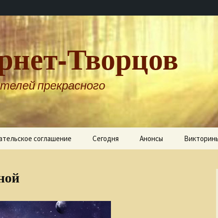
рнет-Творцов
телей прекрасного
ательское соглашение
Сегодня
Анонсы
Викторин
ной