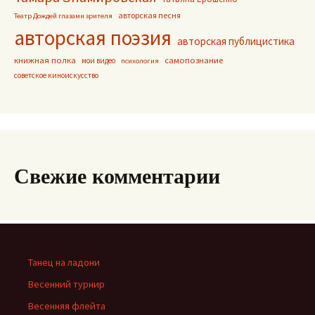
авторская песня
Театр Дождей глазами зрителя
авторская поэзия
авторская публицистика
книжная полка
самопознание
мои видео
психология
советское киноискусство
Свежие комментарии
Танец на ладони
Весенний турнир
Весенняя флейта