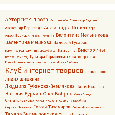
Авторская проза
Александр Андрейко
Авторы о себе
Александр Шпренгер
Александр Бернгардт
Валентина Мельникова
Алеся Борисюк
Андрей Плетенчук
Валентина Мешкова
Валерий Гусаров
Викторины
Викторина
Вероника Родкевич
Виктор Деобальд
Гульнара Тырышкина
Елена Понкратова
Все про Новый год
Ирина Любина
Елена Рафеева
Звезды советского кино
Клуб интернет-творцов
Лидия Белова
Лидия Шишкина
Людмила Губанова-Землякова
Назым Изжанова
Олег Бобров
Наталия Бурман
Ольга Горецкая
Ольга Грибанова
Светлана Зарубина
Осколки ХХ века
Сергей Тихомиров
Сергей Ланевич
София Давиташвили
Тамара Знамировская
Татьяна Ерошенко