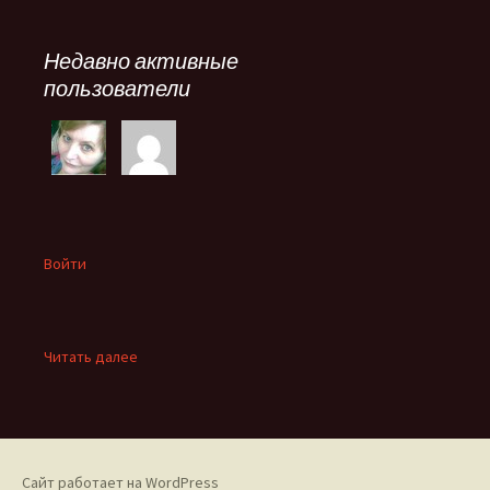
Недавно активные
пользователи
Войти
:
Читать далее
Викторина
«Четыре
весенних
фильма»
Сайт работает на WordPress