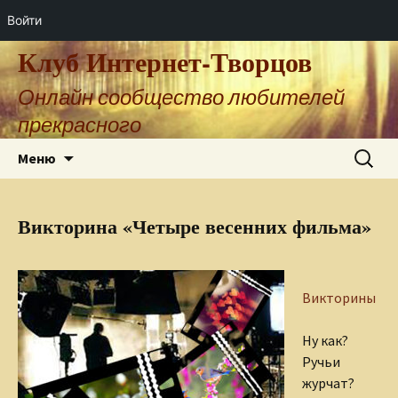
Войти
Клуб Интернет-Творцов
Онлайн сообщество любителей
прекрасного
Перейти
Найти:
Меню
к
содержимому
Викторина «Четыре весенних фильма»
Викторины
Ну как?
Ручьи
журчат?