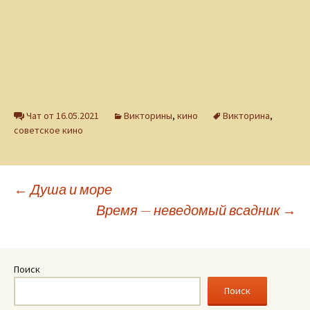
Чат от 16.05.2021
Викторины
,
кино
Викторина
,
советское кино
Навигация
←
Душа и море
Время — неведомый всадник
→
по
записям
Поиск
Поиск