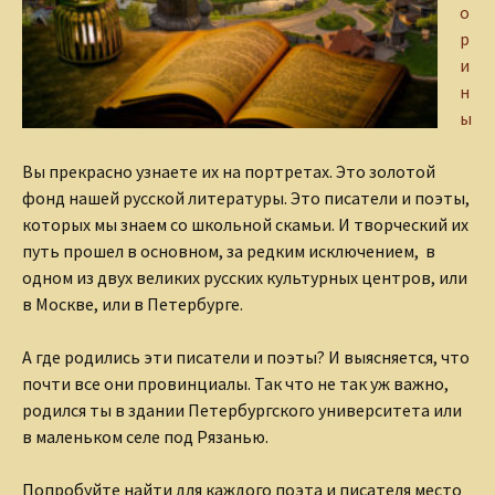
о
р
и
н
ы
Вы прекрасно узнаете их на портретах. Это золотой
фонд нашей русской литературы. Это писатели и поэты,
которых мы знаем со школьной скамьи. И творческий их
путь прошел в основном, за редким исключением, в
одном из двух великих русских культурных центров, или
в Москве, или в Петербурге.
А где родились эти писатели и поэты? И выясняется, что
почти все они провинциалы. Так что не так уж важно,
родился ты в здании Петербургского университета или
в маленьком селе под Рязанью.
Попробуйте найти для каждого поэта и писателя место