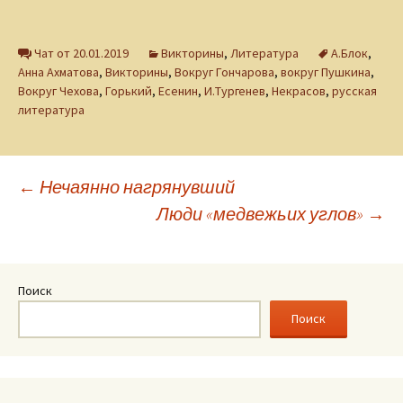
Чат от 20.01.2019
Викторины
,
Литература
А.Блок
,
Анна Ахматова
,
Викторины
,
Вокруг Гончарова
,
вокруг Пушкина
,
Вокруг Чехова
,
Горький
,
Есенин
,
И.Тургенев
,
Некрасов
,
русская
литература
Навигация
←
Нечаянно нагрянувший
Люди «медвежьих углов»
→
по
записям
Поиск
Поиск