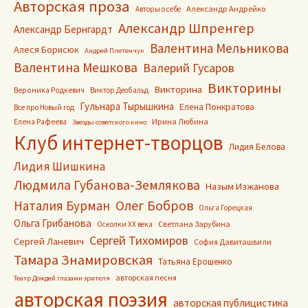
Авторская проза
Александр Андрейко
Авторы о себе
Александр Шпренгер
Александр Бернгардт
Валентина Мельникова
Алеся Борисюк
Андрей Плетенчук
Валентина Мешкова
Валерий Гусаров
Викторины
Викторина
Вероника Родкевич
Виктор Деобальд
Гульнара Тырышкина
Елена Понкратова
Все про Новый год
Ирина Любина
Елена Рафеева
Звезды советского кино
Клуб интернет-творцов
Лидия Белова
Лидия Шишкина
Людмила Губанова-Землякова
Назым Изжанова
Олег Бобров
Наталия Бурман
Ольга Горецкая
Ольга Грибанова
Светлана Зарубина
Осколки ХХ века
Сергей Тихомиров
Сергей Ланевич
София Давиташвили
Тамара Знамировская
Татьяна Ерошенко
авторская песня
Театр Дождей глазами зрителя
авторская поэзия
авторская публицистика