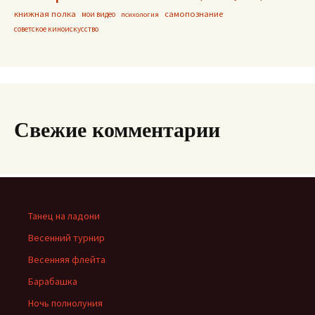
книжная полка
самопознание
мои видео
психология
советское киноискусство
Свежие комментарии
Танец на ладони
Весенний турнир
Весенняя флейта
Барабашка
Ночь полнолуния