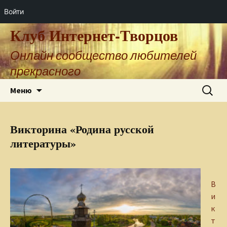
Войти
Клуб Интернет-Творцов
Онлайн сообщество любителей
прекрасного
Перейти
Найти:
Меню
к
содержимому
Викторина «Родина русской
литературы»
В
и
к
т