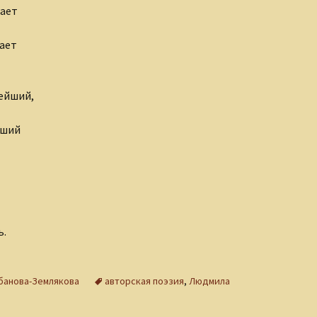
ает
ает
нейший,
йший
ь.
банова-Землякова
авторская поэзия
,
Людмила