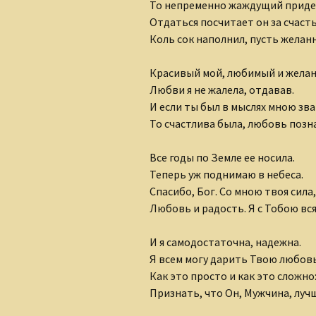
То непременно жаждущий приде
Отдаться посчитает он за счасть
Коль сок наполнил, пусть желан
Красивый мой, любимый и жела
Любви я не жалела, отдавав.
И если ты был в мыслях мною зв
То счастлива была, любовь позн
Все годы по Земле ее носила.
Теперь уж поднимаю в небеса.
Спасибо, Бог. Со мною твоя сила,
Любовь и радость. Я с Тобою вся
И я самодостаточна, надежна.
Я всем могу дарить Твою любовь
Как это просто и как это сложно
Признать, что Он, Мужчина, луч