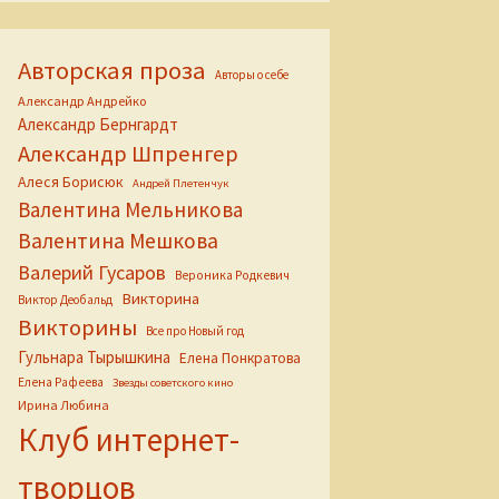
Авторская проза
Авторы о себе
Александр Андрейко
Александр Бернгардт
Александр Шпренгер
Алеся Борисюк
Андрей Плетенчук
Валентина Мельникова
Валентина Мешкова
Валерий Гусаров
Вероника Родкевич
Викторина
Виктор Деобальд
Викторины
Все про Новый год
Гульнара Тырышкина
Елена Понкратова
Елена Рафеева
Звезды советского кино
Ирина Любина
Клуб интернет-
творцов