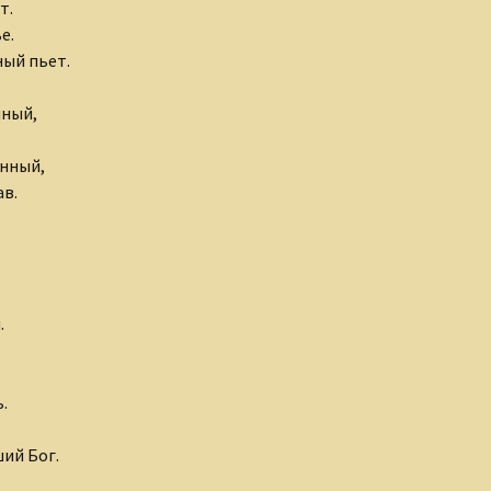
т.
е.
ный пьет.
нный,
анный,
ав.
.
.
:
ший Бог.