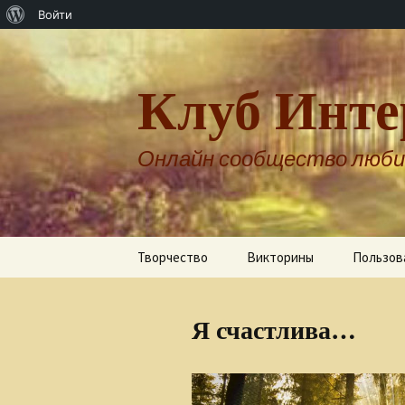
О
Войти
WordPress
Клуб Инте
Онлайн сообщество люби
Перейти
Творчество
Викторины
Пользов
к
содержимому
Авторы о себе
Я счастлива…
Александр Бернгардт
Александр Шпренгер