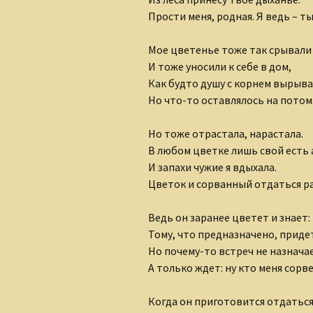
Ольга Горецкая
Прости меня, родная. Я ведь – ты
Петр Дубинский
Мое цветенье тоже так срывали
И тоже уносили к себе в дом,
Светлана Зарубина
Как будто душу с корнем вырыва
Сергей Ланевич
Но что-то оставлялось на потом
Сергей Тихомиров
Но тоже отрастала, нарастала.
В любом цветке лишь свой есть 
София Давиташвили
И запахи чужие я вдыхала.
Цветок и сорванный отдаться ра
Тамара Знамировская
Ведь он заранее цветет и знает:
Татьяна Ерошенко
Тому, что предназначено, приде
Но почему-то встреч не назнача
Юлия Иванова
А только ждет: ну кто меня сорв
Когда он приготовится отдаться