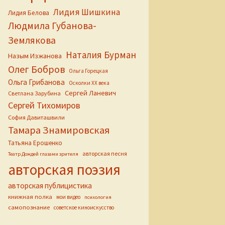
Лидия Шишкина
Лидия Белова
Людмила Губанова-
Землякова
Наталия Бурман
Назым Изжанова
Олег Бобров
Ольга Горецкая
Ольга Грибанова
Осколки ХХ века
Сергей Ланевич
Светлана Зарубина
Сергей Тихомиров
София Давиташвили
Тамара Знамировская
Татьяна Ерошенко
авторская песня
Театр Дождей глазами зрителя
авторская поэзия
авторская публицистика
книжная полка
мои видео
психология
самопознание
советское киноискусство