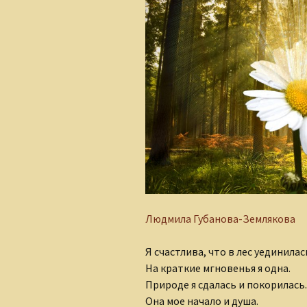
Алеся Борисюк
Андрей Плетенчук
Валерий Гусаров
Валентина Мельникова
Валентина Мешкова
Вероника Родкевич
Виктор Деобальд
Людмила Губанова-Землякова
Гульнара Тырышкина
Я счастлива, что в лес уединилас
Елена Понкратова
На краткие мгновенья я одна.
Природе я сдалась и покорилась.
Елена Рафеева
Она мое начало и душа.