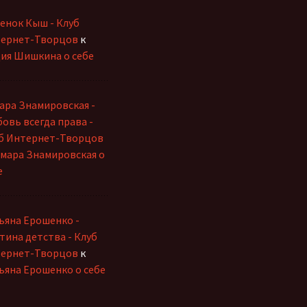
енок Кыш - Клуб
ернет-Творцов
к
ия Шишкина о себе
ара Знамировская -
овь всегда права -
б Интернет-Творцов
мара Знамировская о
е
ьяна Ерошенко -
тина детства - Клуб
ернет-Творцов
к
ьяна Ерошенко о себе