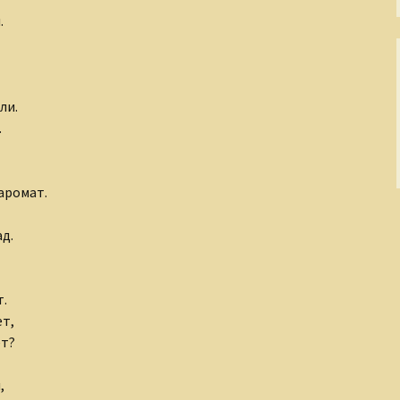
.
ли.
.
аромат.
д.
т.
ет,
ет?
,