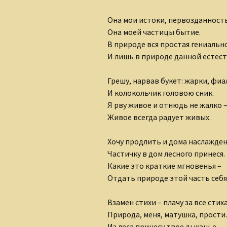
Клуб интернет-
творцов
Она мои истоки, первозданност
Она моей частицы бытие.
Лидия Шишкина
В природе вся простая гениальн
И лишь в природе данной естест
Людмила Губанова-
Землякова
Грешу, нарвав букет: жарки, фиа
И колокольчик головою сник.
Ольга Грибанова
Я рву живое и отнюдь не жалко 
Николаюс Пузаковас
Живое всегда радует живых.
Наталия Бурман
Хочу продлить и дома наслажден
Частичку в дом лесного принеся.
Наталья Бычкова
Какие это краткие мгновенья –
Отдать природе этой часть себя
Мария Горецкая
Взамен стихи – плачу за все стих
Олег Бобров
Природа, меня, матушка, прости.
Из леса принесу твое дыханье.