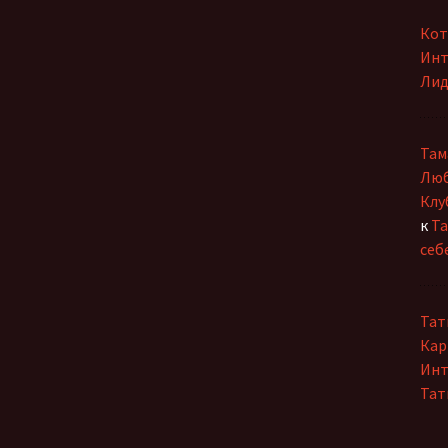
Кот
Инт
Лид
Там
Люб
Клу
к
Та
себ
Тат
Кар
Инт
Тат