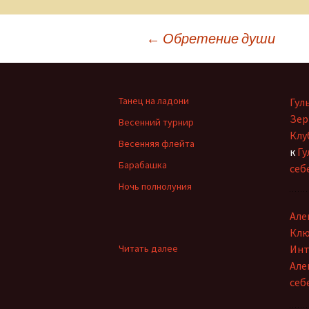
Навигация
←
Обретение души
по
Танец на ладони
Гул
записям
Зер
Весенний турнир
Клу
Весенняя флейта
к
Гу
Барабашка
себ
Ночь полнолуния
Але
Клю
:
Читать далее
Инт
Я
Але
счастлива…
себ