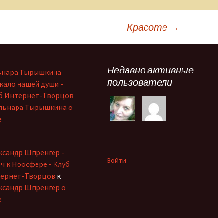
Красоте
→
Недавно активные
ьнара Тырышкина -
пользователи
кало нашей души -
б Интернет-Творцов
льнара Тырышкина о
е
ксандр Шпренгер -
Войти
ч к Ноосфере - Клуб
ернет-Творцов
к
ксандр Шпренгер о
е