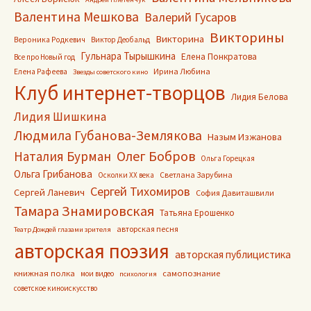
Валентина Мешкова
Валерий Гусаров
Викторины
Викторина
Вероника Родкевич
Виктор Деобальд
Гульнара Тырышкина
Елена Понкратова
Все про Новый год
Ирина Любина
Елена Рафеева
Звезды советского кино
Клуб интернет-творцов
Лидия Белова
Лидия Шишкина
Людмила Губанова-Землякова
Назым Изжанова
Олег Бобров
Наталия Бурман
Ольга Горецкая
Ольга Грибанова
Светлана Зарубина
Осколки ХХ века
Сергей Тихомиров
Сергей Ланевич
София Давиташвили
Тамара Знамировская
Татьяна Ерошенко
авторская песня
Театр Дождей глазами зрителя
авторская поэзия
авторская публицистика
книжная полка
самопознание
мои видео
психология
советское киноискусство