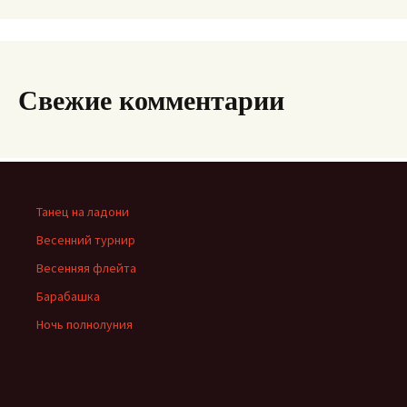
Свежие комментарии
Танец на ладони
Весенний турнир
Весенняя флейта
Барабашка
Ночь полнолуния