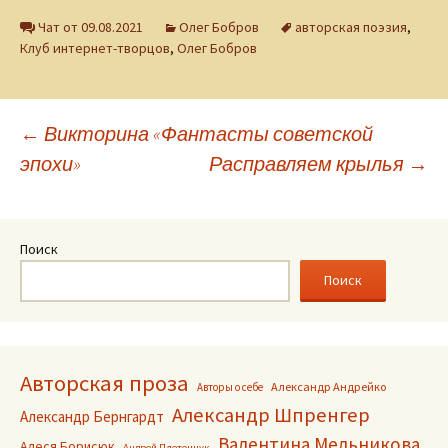
Чат от 09.08.2021
Олег Бобров
авторская поэзия
,
Клуб интернет-творцов
,
Олег Бобров
Навигация
←
Викторина «Фантасты советской
эпохи»
Расправляем крылья
→
по
записям
Поиск
Поиск
Авторская проза
Александр Андрейко
Авторы о себе
Александр Шпренгер
Александр Бернгардт
Валентина Мельникова
Алеся Борисюк
Андрей Плетенчук