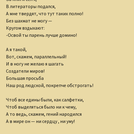
В литераторы подался,
А мне твердят, что тут таких полно!
Без шахмат не могу —
Кругом вздыхают:
-Освой ты парень лучше домино!
А я такой,
Вот, скажем, параллельный!
И в ногу не желаю я шагать
Создатели миров!
Большая просьба
Наш род людской, покрепче обстрогать!
Чтоб все едины были, как салфетки,
Чтоб выделяться было ни к чему,
А то ведь, скажем, гений народился
А в мире он — ни сердцу , ни уму!