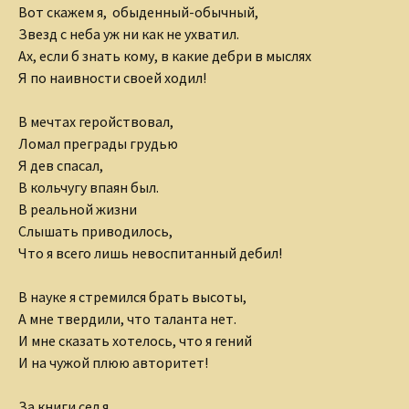
Вот скажем я, обыденный-обычный,
Звезд с неба уж ни как не ухватил.
Ах, если б знать кому, в какие дебри в мыслях
Я по наивности своей ходил!
В мечтах геройствовал,
Ломал преграды грудью
Я дев спасал,
В кольчугу впаян был.
В реальной жизни
Слышать приводилось,
Что я всего лишь невоспитанный дебил!
В науке я стремился брать высоты,
А мне твердили, что таланта нет.
И мне сказать хотелось, что я гений
И на чужой плюю авторитет!
За книги сел я,