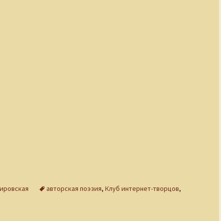
мировская
авторская поэзия
,
Клуб интернет-творцов
,