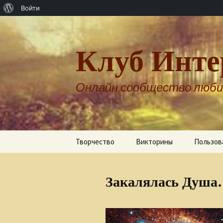
О
Войти
WordPress
Клуб Инте
Онлайн сообщество люби
Перейти
Творчество
Викторины
Пользов
к
содержимому
Авторы о себе
Закалялась Душ
Александр Бернгардт
Александр Шпренгер