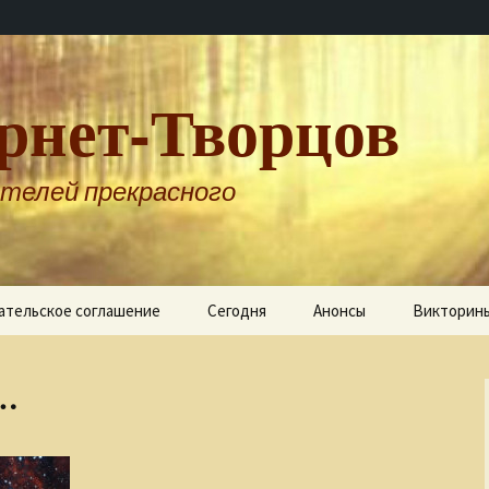
рнет-Творцов
телей прекрасного
ательское соглашение
Сегодня
Анонсы
Викторин
а…