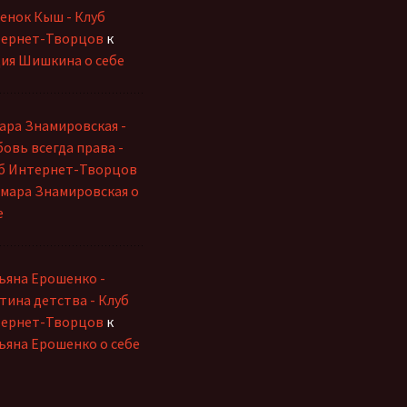
енок Кыш - Клуб
ернет-Творцов
к
ия Шишкина о себе
ара Знамировская -
овь всегда права -
б Интернет-Творцов
мара Знамировская о
е
ьяна Ерошенко -
тина детства - Клуб
ернет-Творцов
к
ьяна Ерошенко о себе