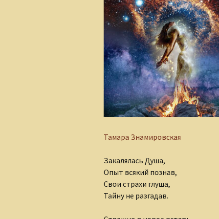
Алеся Борисюк
Андрей Плетенчук
Валерий Гусаров
Валентина Мельникова
Валентина Мешкова
Вероника Родкевич
Тамара Знамировская
Виктор Деобальд
Закалялась Душа,
Гульнара Тырышкина
Опыт всякий познав,
Свои страхи глуша,
Елена Понкратова
Тайну не разгадав.
Елена Рафеева