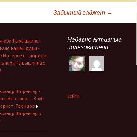
Забытый гаджет
→
Недавно активные
ьнара Тырышкина -
пользователи
кало нашей души -
б Интернет-Творцов
льнара Тырышкина о
е
ксандр Шпренгер -
Войти
ч к Ноосфере - Клуб
ернет-Творцов
к
ксандр Шпренгер о
е