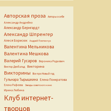
Авторская проза
Авторы о себе
Александр Андрейко
Александр Бернгардт
Александр Шпренгер
Алеся Борисюк
Андрей Плетенчук
Валентина Мельникова
Валентина Мешкова
Валерий Гусаров
Вероника Родкевич
Викторина
Виктор Деобальд
Викторины
Все про Новый год
Гульнара Тырышкина
Елена Понкратова
Елена Рафеева
Звезды советского кино
Ирина Любина
Клуб интернет-
творцов