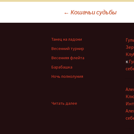
Ольга Горецкая
Навигация
←
Кошачьи судьбы
Петр Дубинский
по
Светлана Зарубина
Танец на ладони
Гул
Сергей Ланевич
записям
Зер
Весенний турнир
Клу
Сергей Тихомиров
Весенняя флейта
к
Гу
Барабашка
себ
София Давиташвили
Ночь полнолуния
Тамара Знамировская
Але
Татьяна Ерошенко
Клю
:
Читать далее
Инт
Юлия Иванова
Закалялась
Але
Душа…
себ