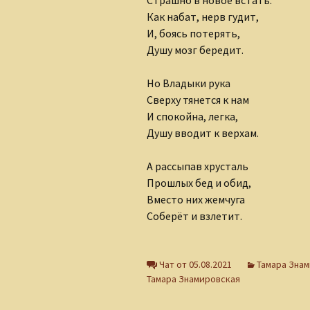
Страшно в новое встать.
Клуб интернет-
Как набат, нерв гудит,
творцов
И, боясь потерять,
Душу мозг бередит.
Лидия Шишкина
Но Владыки рука
Людмила Губанова-
Землякова
Сверху тянется к нам
И спокойна, легка,
Ольга Грибанова
Душу вводит к верхам.
Николаюс Пузаковас
А рассыпав хрусталь
Прошлых бед и обид,
Наталия Бурман
Вместо них жемчуга
Соберёт и взлетит.
Наталья Бычкова
Мария Горецкая
Чат от 05.08.2021
Тамара Зна
Тамара Знамировская
Олег Бобров