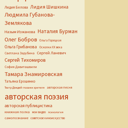
Лидия Шишкина
Лидия Белова
Людмила Губанова-
Землякова
Наталия Бурман
Назым Изжанова
Олег Бобров
Ольга Горецкая
Ольга Грибанова
Осколки ХХ века
Сергей Ланевич
Светлана Зарубина
Сергей Тихомиров
София Давиташвили
Тамара Знамировская
Татьяна Ерошенко
авторская песня
Театр Дождей глазами зрителя
авторская поэзия
авторская публицистика
книжная полка
мои видео
психология
самопознание
советское киноискусство