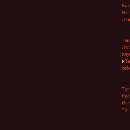
Кот
Инт
Лид
Там
Люб
Клу
к
Та
себ
Тат
Кар
Инт
Тат