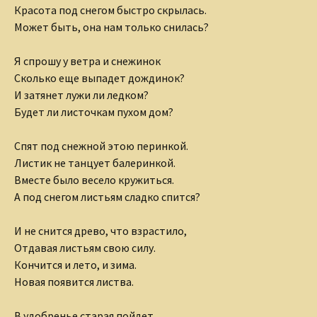
Красота под снегом быстро скрылась.
Может быть, она нам только снилась?
Я спрошу у ветра и снежинок
Сколько еще выпадет дождинок?
И затянет лужи ли ледком?
Будет ли листочкам пухом дом?
Спят под снежной этою перинкой.
Листик не танцует балеринкой.
Вместе было весело кружиться.
А под снегом листьям сладко спится?
И не снится древо, что взрастило,
Отдавая листьям свою силу.
Кончится и лето, и зима.
Новая появится листва.
В удобренье старая пойдет,