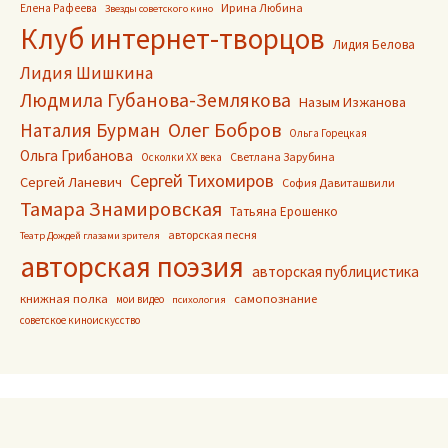
Ирина Любина
Елена Рафеева
Звезды советского кино
Клуб интернет-творцов
Лидия Белова
Лидия Шишкина
Людмила Губанова-Землякова
Назым Изжанова
Олег Бобров
Наталия Бурман
Ольга Горецкая
Ольга Грибанова
Светлана Зарубина
Осколки ХХ века
Сергей Тихомиров
Сергей Ланевич
София Давиташвили
Тамара Знамировская
Татьяна Ерошенко
авторская песня
Театр Дождей глазами зрителя
авторская поэзия
авторская публицистика
книжная полка
самопознание
мои видео
психология
советское киноискусство