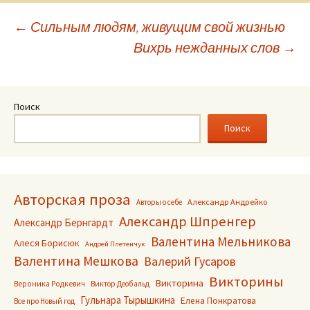
Навигация
←
Сильным людям, живущим свой жизнью
Вихрь нежданных слов
→
по
записям
Поиск
Поиск
Авторская проза
Александр Андрейко
Авторы о себе
Александр Шпренгер
Александр Бернгардт
Валентина Мельникова
Алеся Борисюк
Андрей Плетенчук
Валентина Мешкова
Валерий Гусаров
Викторины
Викторина
Вероника Родкевич
Виктор Деобальд
Гульнара Тырышкина
Елена Понкратова
Все про Новый год