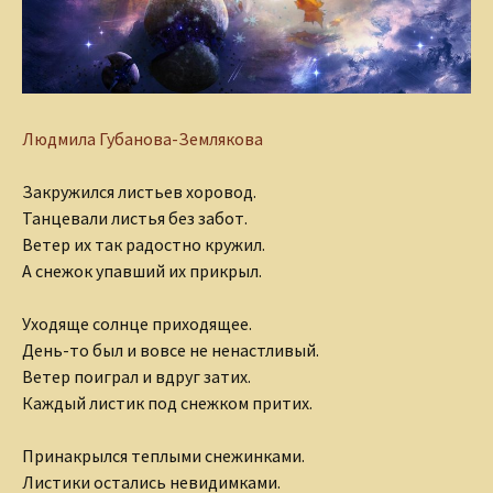
Людмила Губанова-Землякова
Закружился листьев хоровод.
Танцевали листья без забот.
Ветер их так радостно кружил.
А снежок упавший их прикрыл.
Уходяще солнце приходящее.
День-то был и вовсе не ненастливый.
Ветер поиграл и вдруг затих.
Каждый листик под снежком притих.
Принакрылся теплыми снежинками.
Листики остались невидимками.