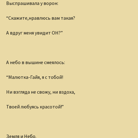
Выспрашивала у ворон:
“Скажите,нравлюсь вам такая?
А вдруг меня увидит ОН?”
А небо в вышине смеялось:
“Малютка-Гайя, я с тобой!
Ни взгляда не свожу, ни вздоха,
Твоей любуясь красотой!”
Земля и Небо.