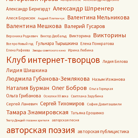
Александр Шпренгер
Александр Бернгардт
Валентина Мельникова
Алеся Борисюк
Андрей Плетенчук
Валентина Мешкова
Валерий Гусаров
Викторины
Викторина
Вероника Родкевич
Виктор Деобальд
Гульнара Тырышкина
Елена Понкратова
Все про Новый год
Ирина Любина
Елена Рафеева
Звезды советского кино
Клуб интернет-творцов
Лидия Белова
Лидия Шишкина
Людмила Губанова-Землякова
Назым Изжанова
Олег Бобров
Наталия Бурман
Ольга Горецкая
Ольга Грибанова
Светлана Зарубина
Осколки ХХ века
Сергей Тихомиров
Сергей Ланевич
София Давиташвили
Тамара Знамировская
Татьяна Ерошенко
авторская песня
Театр Дождей глазами зрителя
авторская поэзия
авторская публицистика