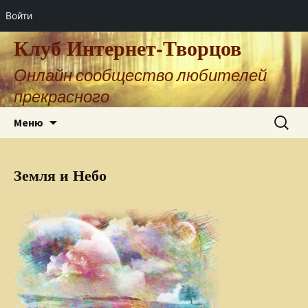
Войти
Клуб Интернет-Творцов
Онлайн сообщество любителей
прекрасного
Перейти
Найти:
Меню
к
содержимому
Земля и Небо