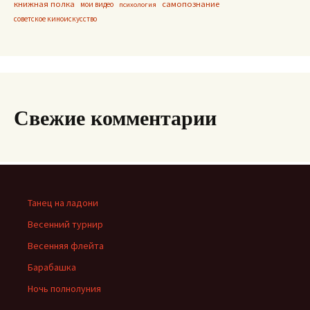
книжная полка
самопознание
мои видео
психология
советское киноискусство
Свежие комментарии
Танец на ладони
Весенний турнир
Весенняя флейта
Барабашка
Ночь полнолуния