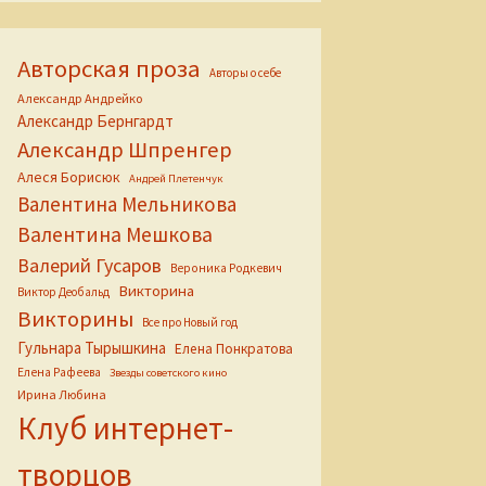
Авторская проза
Авторы о себе
Александр Андрейко
Александр Бернгардт
Александр Шпренгер
Алеся Борисюк
Андрей Плетенчук
Валентина Мельникова
Валентина Мешкова
Валерий Гусаров
Вероника Родкевич
Викторина
Виктор Деобальд
Викторины
Все про Новый год
Гульнара Тырышкина
Елена Понкратова
Елена Рафеева
Звезды советского кино
Ирина Любина
Клуб интернет-
творцов