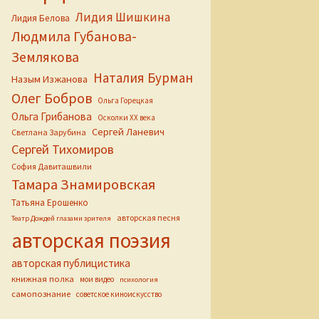
Лидия Шишкина
Лидия Белова
Людмила Губанова-
Землякова
Наталия Бурман
Назым Изжанова
Олег Бобров
Ольга Горецкая
Ольга Грибанова
Осколки ХХ века
Сергей Ланевич
Светлана Зарубина
Сергей Тихомиров
София Давиташвили
Тамара Знамировская
Татьяна Ерошенко
авторская песня
Театр Дождей глазами зрителя
авторская поэзия
авторская публицистика
книжная полка
мои видео
психология
самопознание
советское киноискусство