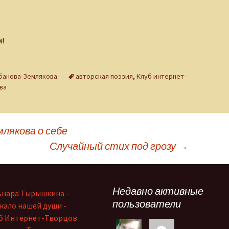
!
банова-Землякова
авторская поэзия
,
Клуб интернет-
ва
лякова о себе
Случайный стих под грозу
→
Недавно активные
ьнара Тырышкина -
пользователи
кало нашей души -
б Интернет-Творцов