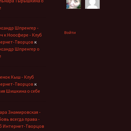
льнара Тырышкина о
е
ксандр Шпренгер -
Войти
ч к Ноосфере - Клуб
ернет-Творцов
к
ксандр Шпренгер о
е
енок Кыш - Клуб
ернет-Творцов
к
ия Шишкина о себе
ара Знамировская -
овь всегда права -
б Интернет-Творцов