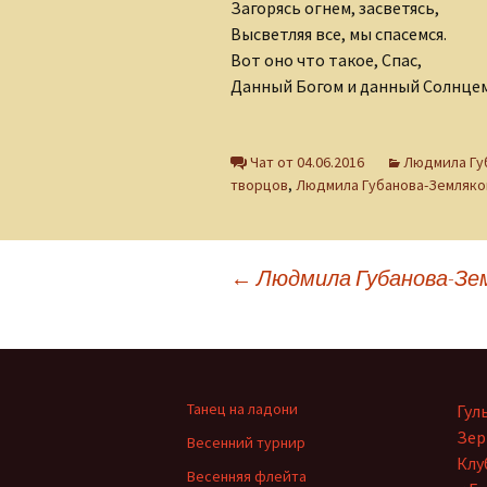
Загорясь огнем, засветясь,
Высветляя все, мы спасемся.
Вот оно что такое, Спас,
Данный Богом и данный Солнцем
Чат от 04.06.2016
Людмила Гу
творцов
,
Людмила Губанова-Земляко
Навигация
←
Людмила Губанова-Зем
по
записям
Танец на ладони
Гул
Зер
Весенний турнир
Клу
Весенняя флейта