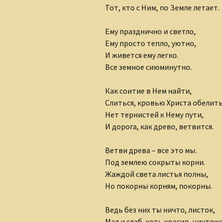
Ольга Горецкая
Тот, кто с Ним, по Земле летает.
Петр Дубинский
Ему празднично и светло,
Ему просто тепло, уютно,
Светлана Зарубина
И живется ему легко.
Все земное сиюминутно.
Сергей Ланевич
Как соитие в Нем найти,
Сергей Тихомиров
Слиться, кровью Христа обелить
София Давиташвили
Нет тернистей к Нему пути,
И дорога, как древо, ветвится.
Тамара Знамировская
Ветви древа – все это мы.
Татьяна Ерошенко
Под землею сокрыты корни.
Жаждой света листья полны,
Юлия Иванова
Но покорны корням, покорны.
Ведь без них ты ничто, листок,
Мал и слаб, хоть красив, ничтож