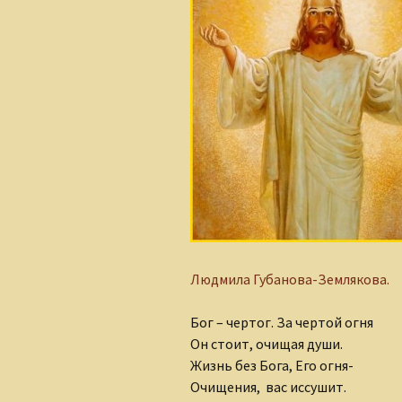
Алеся Борисюк
Андрей Плетенчук
Валерий Гусаров
Валентина Мельникова
Валентина Мешкова
Вероника Родкевич
Виктор Деобальд
Людмила Губанова-Землякова.
Гульнара Тырышкина
Бог – чертог. За чертой огня
Елена Понкратова
Он стоит, очищая души.
Жизнь без Бога, Его огня-
Елена Рафеева
Очищения, вас иссушит.