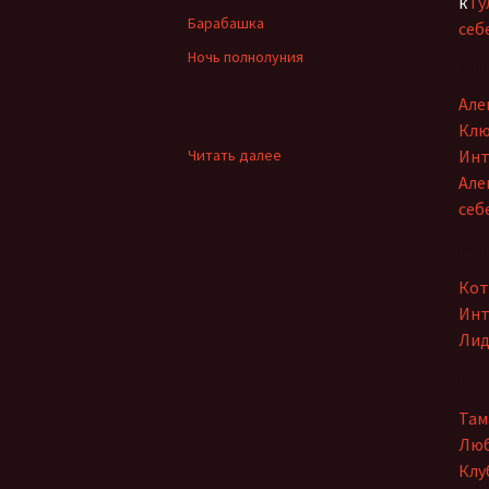
к
Гу
Барабашка
себ
Ночь полнолуния
Але
Клю
:
Читать далее
Инт
Земное
Але
распятье
себ
Кот
Инт
Лид
Там
Люб
Клу