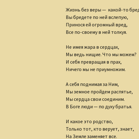
Клуб интернет-
Жизнь без веры — какой-то бред
творцов
Вы бредете по ней вслепую,
Лидия Шишкина
Принося ей огромный вред,
Все по-своему в ней толкуя.
Людмила Губанова-
Землякова
Не имея жара в сердцах,
Мы ведь нищие. Что мы можем?
Ольга Грибанова
И себя превращая в прах,
Ничего мы не приумножим.
Николаюс Пузаковас
А себя поднимая за Ним,
Наталия Бурман
Мы земное пройдем распятье,
Наталья Бычкова
Мы сердца свои соединим.
В Боге люди — по духу братья.
Мария Горецкая
И какое это родство,
Олег Бобров
Только тот, кто верует, знает,
На Земле заменяет все.