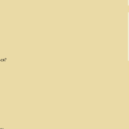
ся?
ен.