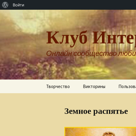
О
Войти
WordPress
Клуб Инте
Онлайн сообщество люби
Перейти
Творчество
Викторины
Пользов
к
содержимому
Авторы о себе
Земное распятье
Александр Бернгардт
Александр Шпренгер