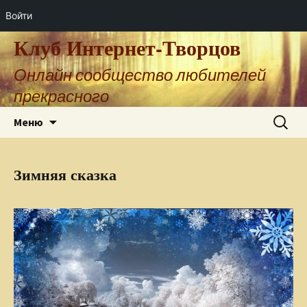
Войти
Клуб Интернет-Творцов
Онлайн сообщество любителей
прекрасного
Перейти
Найти:
Меню
к
содержимому
Зимняя сказка