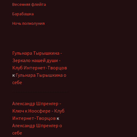
Весенняя флейта
Барабашка
Ночь полнолуния
Гульнара Тырышкина -
Зеркало нашей души -
Клуб Интернет-Творцов
к
Гульнара Тырышкина о
себе
Александр Шпренгер -
Ключ к Ноосфере - Клуб
Интернет-Творцов
к
Александр Шпренгер о
себе