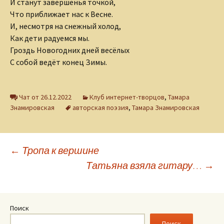
И станут завершенья точкой,
Что приближает нас к Весне.
И, несмотря на снежный холод,
Как дети радуемся мы.
Гроздь Новогодних дней весёлых
С собой ведёт конец Зимы.
Чат от 26.12.2022
Клуб интернет-творцов
,
Тамара
Знамировская
авторская поэзия
,
Тамара Знамировская
Навигация
←
Тропа к вершине
Татьяна взяла гитару…
→
по
записям
Поиск
Поиск