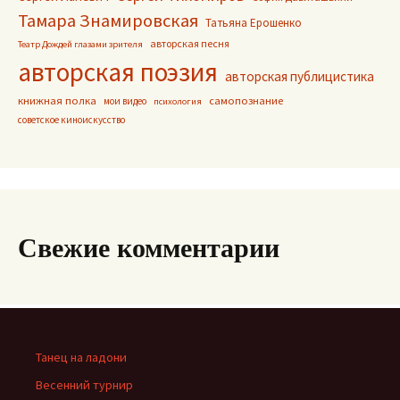
Тамара Знамировская
Татьяна Ерошенко
авторская песня
Театр Дождей глазами зрителя
авторская поэзия
авторская публицистика
книжная полка
самопознание
мои видео
психология
советское киноискусство
Свежие комментарии
Танец на ладони
Весенний турнир