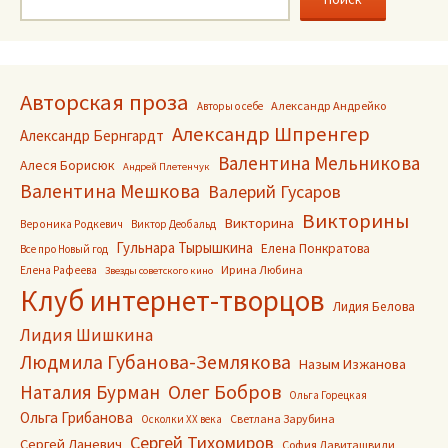
Авторская проза
Александр Андрейко
Авторы о себе
Александр Шпренгер
Александр Бернгардт
Валентина Мельникова
Алеся Борисюк
Андрей Плетенчук
Валентина Мешкова
Валерий Гусаров
Викторины
Викторина
Вероника Родкевич
Виктор Деобальд
Гульнара Тырышкина
Елена Понкратова
Все про Новый год
Ирина Любина
Елена Рафеева
Звезды советского кино
Клуб интернет-творцов
Лидия Белова
Лидия Шишкина
Людмила Губанова-Землякова
Назым Изжанова
Олег Бобров
Наталия Бурман
Ольга Горецкая
Ольга Грибанова
Светлана Зарубина
Осколки ХХ века
Сергей Тихомиров
Сергей Ланевич
София Давиташвили