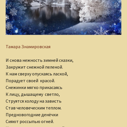
Тамара Знамировская
И снова нежность зимней сказки,
Закружит снежной пеленой.
К нам сверху опускаясь лаской,
Порадует своей красой.
Снежинки мягко прикасаясь
К лицу, дышащему светло,
Струятся холоду на зависть
Став человеческим теплом.
Предновогодние денёчки
Сияют россыпью огней.