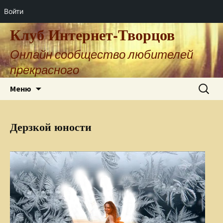
Войти
Клуб Интернет-Творцов
Онлайн сообщество любителей
прекрасного
Перейти
Найти:
Меню
к
содержимому
Дерзкой юности