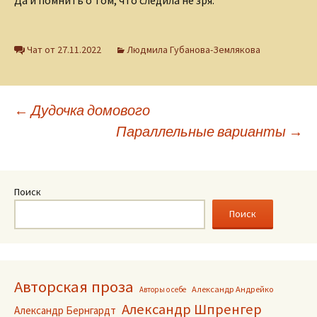
Чат от 27.11.2022
Людмила Губанова-Землякова
Навигация
←
Дудочка домового
Параллельные варианты
→
по
записям
Поиск
Поиск
Авторская проза
Александр Андрейко
Авторы о себе
Александр Шпренгер
Александр Бернгардт