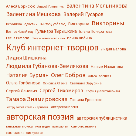
Валентина Мельникова
Алеся Борисюк
Андрей Плетенчук
Валентина Мешкова
Валерий Гусаров
Викторины
Викторина
Вероника Родкевич
Виктор Деобальд
Гульнара Тырышкина
Елена Понкратова
Все про Новый год
Ирина Любина
Елена Рафеева
Звезды советского кино
Клуб интернет-творцов
Лидия Белова
Лидия Шишкина
Людмила Губанова-Землякова
Назым Изжанова
Олег Бобров
Наталия Бурман
Ольга Горецкая
Ольга Грибанова
Светлана Зарубина
Осколки ХХ века
Сергей Тихомиров
Сергей Ланевич
София Давиташвили
Тамара Знамировская
Татьяна Ерошенко
авторская песня
Театр Дождей глазами зрителя
авторская поэзия
авторская публицистика
книжная полка
самопознание
мои видео
психология
советское киноискусство