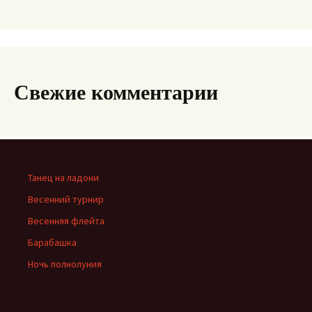
Свежие комментарии
Танец на ладони
Весенний турнир
Весенняя флейта
Барабашка
Ночь полнолуния