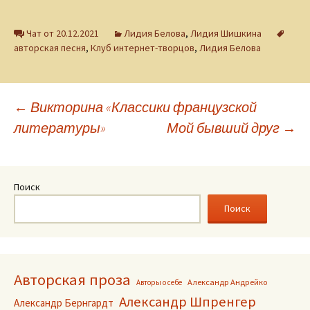
Чат от 20.12.2021
Лидия Белова
,
Лидия Шишкина
авторская песня
,
Клуб интернет-творцов
,
Лидия Белова
Навигация
←
Викторина «Классики французской
литературы»
Мой бывший друг
→
по
записям
Поиск
Поиск
Авторская проза
Александр Андрейко
Авторы о себе
Александр Шпренгер
Александр Бернгардт