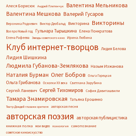
Валентина Мельникова
Алеся Борисюк
Андрей Плетенчук
Валентина Мешкова
Валерий Гусаров
Викторины
Викторина
Вероника Родкевич
Виктор Деобальд
Гульнара Тырышкина
Елена Понкратова
Все про Новый год
Ирина Любина
Елена Рафеева
Звезды советского кино
Клуб интернет-творцов
Лидия Белова
Лидия Шишкина
Людмила Губанова-Землякова
Назым Изжанова
Олег Бобров
Наталия Бурман
Ольга Горецкая
Ольга Грибанова
Светлана Зарубина
Осколки ХХ века
Сергей Тихомиров
Сергей Ланевич
София Давиташвили
Тамара Знамировская
Татьяна Ерошенко
авторская песня
Театр Дождей глазами зрителя
авторская поэзия
авторская публицистика
книжная полка
самопознание
мои видео
психология
советское киноискусство