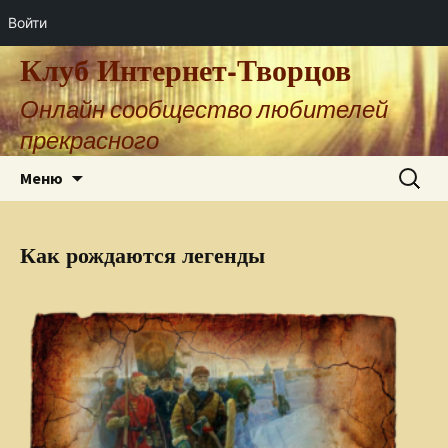
Войти
Клуб Интернет-Творцов
Онлайн сообщество любителей
прекрасного
Перейти
Найти:
Меню
к
содержимому
Как рождаются легенды