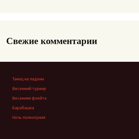
Свежие комментарии
Танец на ладони
Весенний турнир
Весенняя флейта
Барабашка
Ночь полнолуния