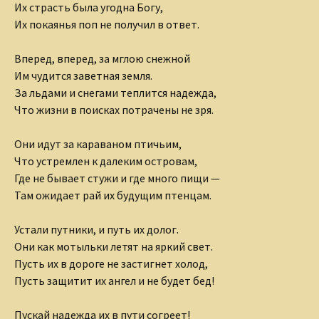
Их страсть была угодна Богу,
Их покаянья поп не получил в ответ.
Вперед, вперед, за мглою снежной
Им чудится заветная земля.
За льдами и снегами теплится надежда,
Что жизни в поисках потрачены не зря.
Они идут за караваном птичьим,
Что устремлен к далеким островам,
Где не бывает стужи и где много пищи —
Там ожидает рай их будущим птенцам.
Устали путники, и путь их долог.
Они как мотыльки летят на яркий свет.
Пусть их в дороге не застигнет холод,
Пусть защитит их ангел и не будет бед!
Пускай надежда их в пути согреет!