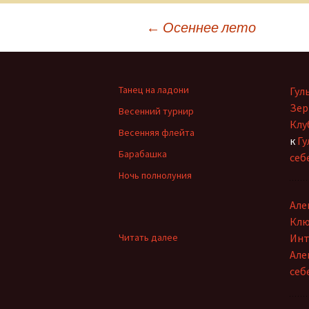
Навигация
←
Осеннее лето
по
Танец на ладони
Гул
записям
Зер
Весенний турнир
Клу
Весенняя флейта
к
Гу
Барабашка
себ
Ночь полнолуния
Але
Клю
:
Читать далее
Инт
Как
Але
познать
себ
свет?