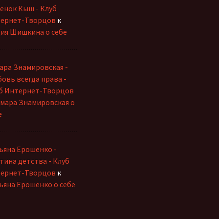
енок Кыш - Клуб
ернет-Творцов
к
ия Шишкина о себе
ара Знамировская -
овь всегда права -
б Интернет-Творцов
мара Знамировская о
е
ьяна Ерошенко -
тина детства - Клуб
ернет-Творцов
к
ьяна Ерошенко о себе