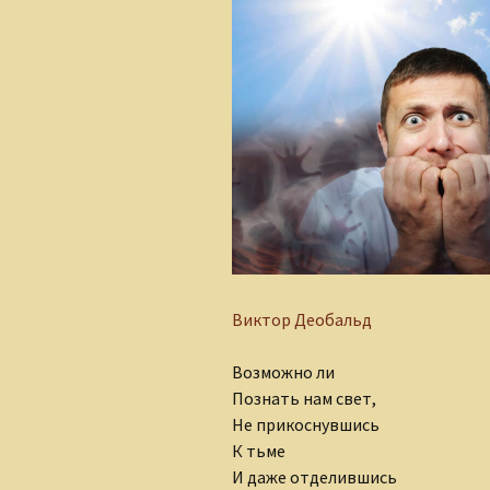
Алеся Борисюк
Андрей Плетенчук
Валерий Гусаров
Валентина Мельникова
Валентина Мешкова
Вероника Родкевич
Виктор Деобальд
Виктор Деобальд
Гульнара Тырышкина
Возможно ли
Познать нам свет,
Елена Понкратова
Не прикоснувшись
К тьме
Елена Рафеева
И даже отделившись