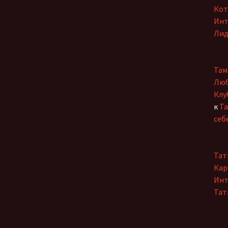
Кот
Инт
Лид
Там
Люб
Клу
к
Та
себ
Тат
Кар
Инт
Тат