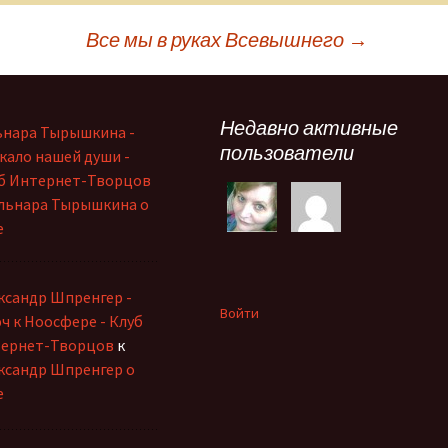
Все мы в руках Всевышнего
→
Недавно активные
ьнара Тырышкина -
пользователи
кало нашей души -
б Интернет-Творцов
льнара Тырышкина о
е
ксандр Шпренгер -
Войти
ч к Ноосфере - Клуб
ернет-Творцов
к
ксандр Шпренгер о
е