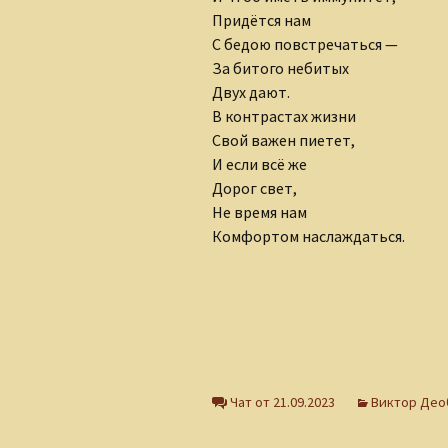
Ольга Горецкая
Придётся нам
С бедою повстречаться —
Петр Дубинский
За битого небитых
Двух дают.
Светлана Зарубина
В контрастах жизни
Свой важен пиетет,
Сергей Ланевич
И если всё же
Сергей Тихомиров
Дорог свет,
Не время нам
София Давиташвили
Комфортом наслаждаться.
Тамара Знамировская
Татьяна Ерошенко
Юлия Иванова
Чат от 21.09.2023
Виктор Део