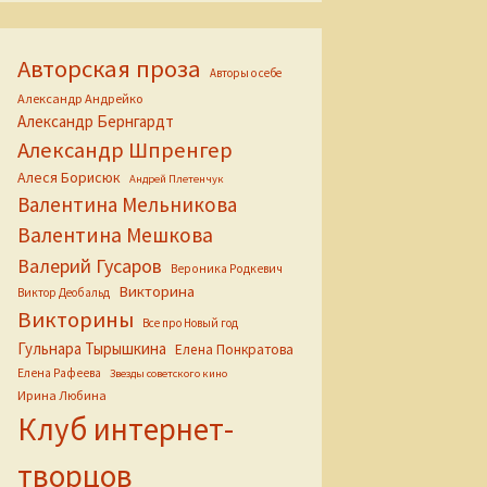
Авторская проза
Авторы о себе
Александр Андрейко
Александр Бернгардт
Александр Шпренгер
Алеся Борисюк
Андрей Плетенчук
Валентина Мельникова
Валентина Мешкова
Валерий Гусаров
Вероника Родкевич
Викторина
Виктор Деобальд
Викторины
Все про Новый год
Гульнара Тырышкина
Елена Понкратова
Елена Рафеева
Звезды советского кино
Ирина Любина
Клуб интернет-
творцов