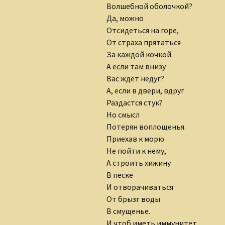
Волшебной оболочкой?
Клуб интернет-
творцов
Да, можно
Отсидеться на горе,
Лидия Шишкина
От страха прятаться
За каждой кочкой.
Людмила Губанова-
А если там внизу
Землякова
Вас ждёт недуг?
А, если в двери, вдруг
Ольга Грибанова
Раздастся стук?
Но смысл
Николаюс Пузаковас
Потерян воплощенья.
Наталия Бурман
Приехав к морю
Не пойти к нему,
Наталья Бычкова
А строить хижину
В песке
Мария Горецкая
И отворачиваться
От брызг воды
Олег Бобров
В смущенье.
И чтоб иметь иммунитет,