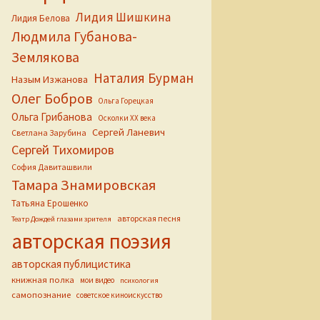
Лидия Шишкина
Лидия Белова
Людмила Губанова-
Землякова
Наталия Бурман
Назым Изжанова
Олег Бобров
Ольга Горецкая
Ольга Грибанова
Осколки ХХ века
Сергей Ланевич
Светлана Зарубина
Сергей Тихомиров
София Давиташвили
Тамара Знамировская
Татьяна Ерошенко
авторская песня
Театр Дождей глазами зрителя
авторская поэзия
авторская публицистика
книжная полка
мои видео
психология
самопознание
советское киноискусство