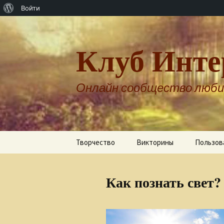
О
Войти
WordPress
Клуб Инте
Онлайн сообщество люби
Перейти
Творчество
Викторины
Пользов
к
содержимому
Авторы о себе
Как познать свет?
Александр Бернгардт
Александр Шпренгер